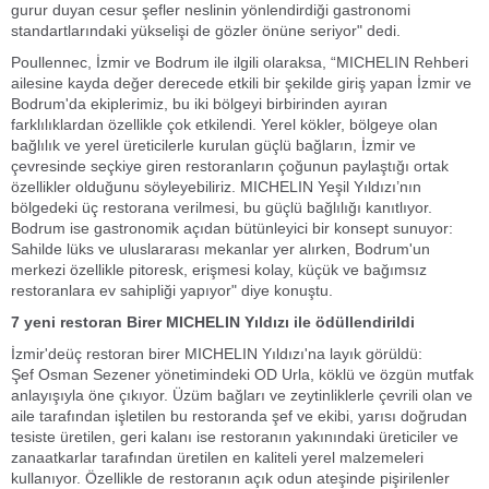
gurur duyan cesur şefler neslinin yönlendirdiği gastronomi
standartlarındaki yükselişi de gözler önüne seriyor" dedi.
Poullennec, İzmir ve Bodrum ile ilgili olaraksa, “MICHELIN Rehberi
ailesine kayda değer derecede etkili bir şekilde giriş yapan İzmir ve
Bodrum'da ekiplerimiz, bu iki bölgeyi birbirinden ayıran
farklılıklardan özellikle çok etkilendi. Yerel kökler, bölgeye olan
bağlılık ve yerel üreticilerle kurulan güçlü bağların, İzmir ve
çevresinde seçkiye giren restoranların çoğunun paylaştığı ortak
özellikler olduğunu söyleyebiliriz. MICHELIN Yeşil Yıldızı’nın
bölgedeki üç restorana verilmesi, bu güçlü bağlılığı kanıtlıyor.
Bodrum ise gastronomik açıdan bütünleyici bir konsept sunuyor:
Sahilde lüks ve uluslararası mekanlar yer alırken, Bodrum'un
merkezi özellikle pitoresk, erişmesi kolay, küçük ve bağımsız
restoranlara ev sahipliği yapıyor" diye konuştu.
7 yeni restoran Birer MICHELIN Yıldızı ile ödüllendirildi
İzmir'deüç restoran birer MICHELIN Yıldızı'na layık görüldü:
Şef Osman Sezener yönetimindeki OD Urla, köklü ve özgün mutfak
anlayışıyla öne çıkıyor. Üzüm bağları ve zeytinliklerle çevrili olan ve
aile tarafından işletilen bu restoranda şef ve ekibi, yarısı doğrudan
tesiste üretilen, geri kalanı ise restoranın yakınındaki üreticiler ve
zanaatkarlar tarafından üretilen en kaliteli yerel malzemeleri
kullanıyor. Özellikle de restoranın açık odun ateşinde pişirilenler