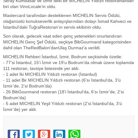
Seray Kumbasar ve İzmir’deki bir MICHELIN Yıldızlı restoranlardan
biri olan VinoLocale’in oldu.
Mastercard tarafından desteklenen MICHELIN Servis Ödülü,
olağanüstü konukseverlik anlayışlarından dolayı İsmail Kahveci ve
İstanbul’daki TuğraRestoran’ın servis ekibinin oldu.
Son olarak, gelecek vaat eden genç yetenekleri onurlandıran
MICHELIN Genç Şef Ödülü, seçkiye BibGourmand kategorisinden
dahil olan TheRedBalon'danUlaş Durmaz'a verildi.
MICHELIN Rehberi İstanbul, İzmir, Bodrum seçkisinde özetle:
- 77’si İstanbul, 15’i İzmir ve 19’u Bodrum’da olmak üzere toplamda
111 restoran, tavsiye listesinde yer aldı.
- 1 adet İki MICHELIN Yıldızlı restoran (İstanbul)
- 11 adet Bir MICHELIN Yıldızlı restoran (6’sı İstanbul’da, 3’ü
İzmir’de, 2’si Bodrum’da)
- 26 BibGourmand restoran (18’i İstanbul’da, 6’sı İzmir’de, 2’si
Bodrum’da)
- 5 adet MICHELIN Yeşil Yıldızlı restoran (2’si İstanbul’da, 3’ü
İzmir’de) yer aldı.