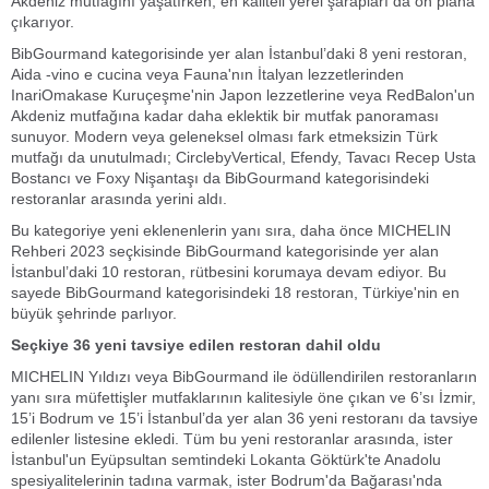
Akdeniz mutfağını yaşatırken, en kaliteli yerel şarapları da ön plana
çıkarıyor.
BibGourmand kategorisinde yer alan İstanbul’daki 8 yeni restoran,
Aida -vino e cucina veya Fauna'nın İtalyan lezzetlerinden
InariOmakase Kuruçeşme'nin Japon lezzetlerine veya RedBalon'un
Akdeniz mutfağına kadar daha eklektik bir mutfak panoraması
sunuyor. Modern veya geleneksel olması fark etmeksizin Türk
mutfağı da unutulmadı; CirclebyVertical, Efendy, Tavacı Recep Usta
Bostancı ve Foxy Nişantaşı da BibGourmand kategorisindeki
restoranlar arasında yerini aldı.
Bu kategoriye yeni eklenenlerin yanı sıra, daha önce MICHELIN
Rehberi 2023 seçkisinde BibGourmand kategorisinde yer alan
İstanbul’daki 10 restoran, rütbesini korumaya devam ediyor. Bu
sayede BibGourmand kategorisindeki 18 restoran, Türkiye'nin en
büyük şehrinde parlıyor.
Seçkiye 36 yeni tavsiye edilen restoran dahil oldu
MICHELIN Yıldızı veya BibGourmand ile ödüllendirilen restoranların
yanı sıra müfettişler mutfaklarının kalitesiyle öne çıkan ve 6’sı İzmir,
15’i Bodrum ve 15’i İstanbul’da yer alan 36 yeni restoranı da tavsiye
edilenler listesine ekledi. Tüm bu yeni restoranlar arasında, ister
İstanbul'un Eyüpsultan semtindeki Lokanta Göktürk'te Anadolu
spesiyalitelerinin tadına varmak, ister Bodrum'da Bağarası'nda