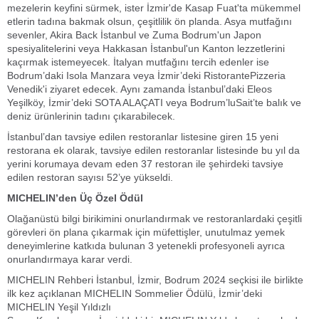
mezelerin keyfini sürmek, ister İzmir'de Kasap Fuat'ta mükemmel
etlerin tadına bakmak olsun, çeşitlilik ön planda. Asya mutfağını
sevenler, Akira Back İstanbul ve Zuma Bodrum'un Japon
spesiyalitelerini veya Hakkasan İstanbul'un Kanton lezzetlerini
kaçırmak istemeyecek. İtalyan mutfağını tercih edenler ise
Bodrum’daki Isola Manzara veya İzmir’deki RistorantePizzeria
Venedik'i ziyaret edecek. Aynı zamanda İstanbul’daki Eleos
Yeşilköy, İzmir’deki SOTA ALAÇATI veya Bodrum’luSait’te balık ve
deniz ürünlerinin tadını çıkarabilecek.
İstanbul’dan tavsiye edilen restoranlar listesine giren 15 yeni
restorana ek olarak, tavsiye edilen restoranlar listesinde bu yıl da
yerini korumaya devam eden 37 restoran ile şehirdeki tavsiye
edilen restoran sayısı 52’ye yükseldi.
MICHELIN’den Üç Özel Ödül
Olağanüstü bilgi birikimini onurlandırmak ve restoranlardaki çeşitli
görevleri ön plana çıkarmak için müfettişler, unutulmaz yemek
deneyimlerine katkıda bulunan 3 yetenekli profesyoneli ayrıca
onurlandırmaya karar verdi.
MICHELIN Rehberi İstanbul, İzmir, Bodrum 2024 seçkisi ile birlikte
ilk kez açıklanan MICHELIN Sommelier Ödülü, İzmir’deki
MICHELIN Yeşil Yıldızlı