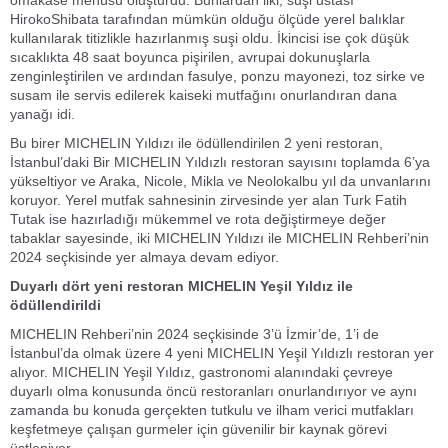
omakase menüsü oluşturdu. Bunlardan ilki, suşi ustası
HirokoShibata tarafından mümkün olduğu ölçüde yerel balıklar
kullanılarak titizlikle hazırlanmış suşi oldu. İkincisi ise çok düşük
sıcaklıkta 48 saat boyunca pişirilen, avrupai dokunuşlarla
zenginleştirilen ve ardından fasulye, ponzu mayonezi, toz sirke ve
susam ile servis edilerek kaiseki mutfağını onurlandıran dana
yanağı idi.
Bu birer MICHELIN Yıldızı ile ödüllendirilen 2 yeni restoran,
İstanbul’daki Bir MICHELIN Yıldızlı restoran sayısını toplamda 6’ya
yükseltiyor ve Araka, Nicole, Mikla ve Neolokalbu yıl da unvanlarını
koruyor. Yerel mutfak sahnesinin zirvesinde yer alan Turk Fatih
Tutak ise hazırladığı mükemmel ve rota değiştirmeye değer
tabaklar sayesinde, iki MICHELIN Yıldızı ile MICHELIN Rehberi’nin
2024 seçkisinde yer almaya devam ediyor.
Duyarlı dört yeni restoran MICHELIN Yeşil Yıldız ile
ödüllendirildi
MICHELIN Rehberi’nin 2024 seçkisinde 3’ü İzmir’de, 1’i de
İstanbul’da olmak üzere 4 yeni MICHELIN Yeşil Yıldızlı restoran yer
alıyor. MICHELIN Yeşil Yıldız, gastronomi alanındaki çevreye
duyarlı olma konusunda öncü restoranları onurlandırıyor ve aynı
zamanda bu konuda gerçekten tutkulu ve ilham verici mutfakları
keşfetmeye çalışan gurmeler için güvenilir bir kaynak görevi