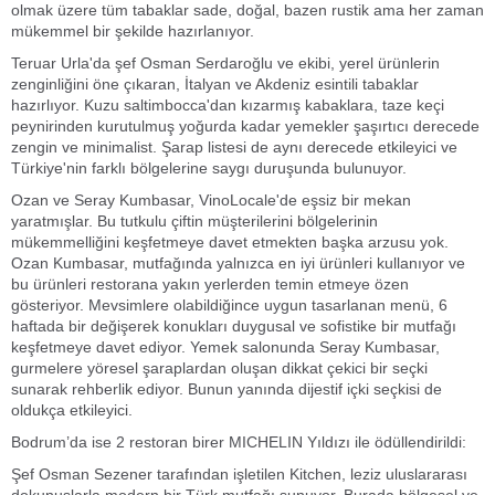
olmak üzere tüm tabaklar sade, doğal, bazen rustik ama her zaman
mükemmel bir şekilde hazırlanıyor.
Teruar Urla'da şef Osman Serdaroğlu ve ekibi, yerel ürünlerin
zenginliğini öne çıkaran, İtalyan ve Akdeniz esintili tabaklar
hazırlıyor. Kuzu saltimbocca'dan kızarmış kabaklara, taze keçi
peynirinden kurutulmuş yoğurda kadar yemekler şaşırtıcı derecede
zengin ve minimalist. Şarap listesi de aynı derecede etkileyici ve
Türkiye'nin farklı bölgelerine saygı duruşunda bulunuyor.
Ozan ve Seray Kumbasar, VinoLocale'de eşsiz bir mekan
yaratmışlar. Bu tutkulu çiftin müşterilerini bölgelerinin
mükemmelliğini keşfetmeye davet etmekten başka arzusu yok.
Ozan Kumbasar, mutfağında yalnızca en iyi ürünleri kullanıyor ve
bu ürünleri restorana yakın yerlerden temin etmeye özen
gösteriyor. Mevsimlere olabildiğince uygun tasarlanan menü, 6
haftada bir değişerek konukları duygusal ve sofistike bir mutfağı
keşfetmeye davet ediyor. Yemek salonunda Seray Kumbasar,
gurmelere yöresel şaraplardan oluşan dikkat çekici bir seçki
sunarak rehberlik ediyor. Bunun yanında dijestif içki seçkisi de
oldukça etkileyici.
Bodrum’da ise 2 restoran birer MICHELIN Yıldızı ile ödüllendirildi:
Şef Osman Sezener tarafından işletilen Kitchen, leziz uluslararası