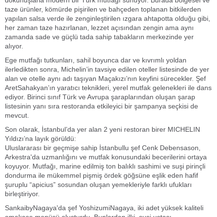
dokunuşlarla modern bir Türk mutfağı sunuyor. Burada bölgesel ve
taze ürünler, kömürde pişirilen ve bahçeden toplanan bitkilerden
yapılan salsa verde ile zenginleştirilen ızgara ahtapotta olduğu gibi,
her zaman taze hazırlanan, lezzet açısından zengin ama aynı
zamanda sade ve güçlü tada sahip tabakların merkezinde yer
alıyor.
Ege mutfağı tutkunları, sahil boyunca dar ve kıvrımlı yoldan
ilerledikten sonra, Michelin’in tavsiye edilen oteller listesinde de yer
alan ve otelle aynı adı taşıyan Maçakızı’nın keyfini sürecekler. Şef
AretSahakyan’ın yaratıcı teknikleri, yerel mutfak gelenekleri ile dans
ediyor. Birinci sınıf Türk ve Avrupa şaraplarından oluşan şarap
listesinin yanı sıra restoranda etkileyici bir şampanya seçkisi de
mevcut.
Son olarak, İstanbul’da yer alan 2 yeni restoran birer MICHELIN
Yıldızı’na layık görüldü:
Uluslararası bir geçmişe sahip İstanbullu şef Cenk Debensason,
Arkestra'da uzmanlığını ve mutfak konusundaki becerilerini ortaya
koyuyor. Mutfağı, marine edilmiş ton balıklı sashimi ve suşi pirinçli
dondurma ile mükemmel pişmiş ördek göğsüne eşlik eden hafif
şuruplu “apicius” sosundan oluşan yemekleriyle farklı ufukları
birleştiriyor.
SankaibyNagaya'da şef YoshizumiNagaya, iki adet yüksek kaliteli