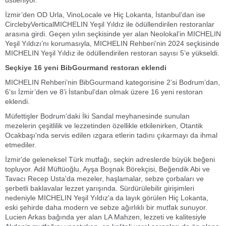
üstleniyor.
İzmir’den OD Urla, VinoLocale ve Hiç Lokanta, İstanbul’dan ise
CirclebyVerticalMICHELIN Yeşil Yıldız ile ödüllendirilen restoranlar
arasına girdi. Geçen yılın seçkisinde yer alan Neolokal’in MICHELIN
Yeşil Yıldızı’nı korumasıyla, MICHELIN Rehberi’nin 2024 seçkisinde
MICHELIN Yeşil Yıldız ile ödüllendirilen restoran sayısı 5’e yükseldi.
Seçkiye 16 yeni BibGourmand restoran eklendi
MICHELIN Rehberi’nin BibGourmand kategorisine 2’si Bodrum’dan,
6’sı İzmir’den ve 8’i İstanbul’dan olmak üzere 16 yeni restoran
eklendi.
Müfettişler Bodrum’daki İki Sandal meyhanesinde sunulan
mezelerin çeşitlilik ve lezzetinden özellikle etkilenirken, Otantik
Ocakbaşı'nda servis edilen ızgara etlerin tadını çıkarmayı da ihmal
etmediler.
İzmir'de geleneksel Türk mutfağı, seçkin adreslerde büyük beğeni
topluyor. Adil Müftüoğlu, Ayşa Boşnak Börekçisi, Beğendik Abi ve
Tavacı Recep Usta'da mezeler, haşlamalar, sebze çorbaları ve
şerbetli baklavalar lezzet yarışında. Sürdürülebilir girişimleri
nedeniyle MICHELIN Yeşil Yıldız'a da layık görülen Hiç Lokanta,
eski şehirde daha modern ve sebze ağırlıklı bir mutfak sunuyor.
Lucien Arkas bağında yer alan LA Mahzen, lezzeti ve kalitesiyle