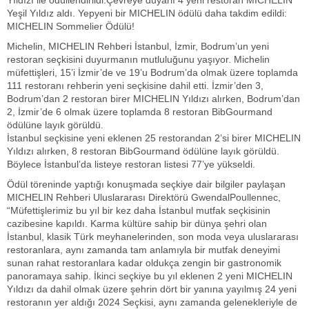
Yıldızı ile ödüllendirildi.Çevreye duyarlı 4 yeni restoran MICHELIN
Yeşil Yıldız aldı. Yepyeni bir MICHELIN ödülü daha takdim edildi:
MICHELIN Sommelier Ödülü!
Michelin, MICHELIN Rehberi İstanbul, İzmir, Bodrum’un yeni
restoran seçkisini duyurmanın mutluluğunu yaşıyor. Michelin
müfettişleri, 15’i İzmir’de ve 19’u Bodrum’da olmak üzere toplamda
111 restoranı rehberin yeni seçkisine dahil etti. İzmir’den 3,
Bodrum’dan 2 restoran birer MICHELIN Yıldızı alırken, Bodrum’dan
2, İzmir’de 6 olmak üzere toplamda 8 restoran BibGourmand
ödülüne layık görüldü.
İstanbul seçkisine yeni eklenen 25 restorandan 2’si birer MICHELIN
Yıldızı alırken, 8 restoran BibGourmand ödülüne layık görüldü.
Böylece İstanbul’da listeye restoran listesi 77’ye yükseldi.
Ödül töreninde yaptığı konuşmada seçkiye dair bilgiler paylaşan
MICHELIN Rehberi Uluslararası Direktörü GwendalPoullennec,
“Müfettişlerimiz bu yıl bir kez daha İstanbul mutfak seçkisinin
cazibesine kapıldı. Karma kültüre sahip bir dünya şehri olan
İstanbul, klasik Türk meyhanelerinden, son moda veya uluslararası
restoranlara, aynı zamanda tam anlamıyla bir mutfak deneyimi
sunan rahat restoranlara kadar oldukça zengin bir gastronomik
panoramaya sahip. İkinci seçkiye bu yıl eklenen 2 yeni MICHELIN
Yıldızı da dahil olmak üzere şehrin dört bir yanına yayılmış 24 yeni
restoranın yer aldığı 2024 Seçkisi, aynı zamanda gelenekleriyle de