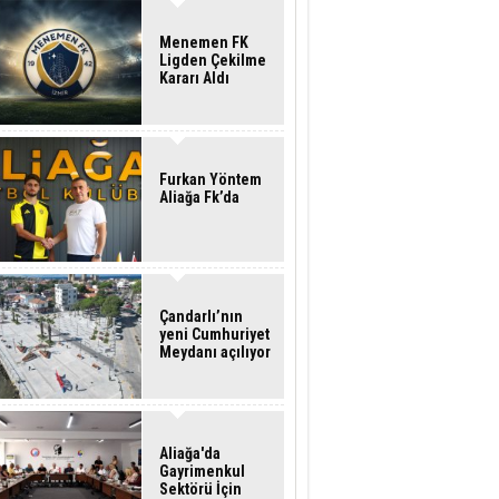
Menemen FK
Ligden Çekilme
Kararı Aldı
Furkan Yöntem
Aliağa Fk’da
Çandarlı’nın
yeni Cumhuriyet
Meydanı açılıyor
Aliağa'da
Gayrimenkul
Sektörü İçin