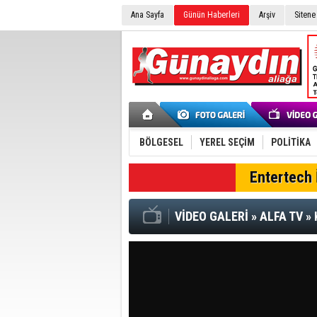
Ana Sayfa
Günün Haberleri
Arşiv
Sitene
BÖLGESEL
YEREL SEÇİM
POLİTİKA
SON DAKİKA
Entertech İ
VİDEO GALERİ
»
ALFA TV
»