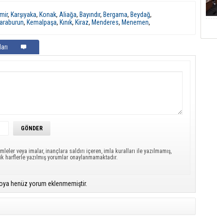
mir
,
Karşıyaka
,
Konak
,
Aliağa
,
Bayındır
,
Bergama
,
Beydağ
,
araburun
,
Kemalpaşa
,
Kınık
,
Kiraz
,
Menderes
,
Menemen
,
arı
mleler veya imalar, inançlara saldırı içeren, imla kuralları ile yazılmamış,
ük harflerle yazılmış yorumlar onaylanmamaktadır.
oya henüz yorum eklenmemiştir.