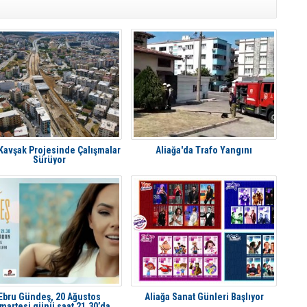
 Kavşak Projesinde Çalışmalar
Aliağa'da Trafo Yangını
Sürüyor
Ebru Gündeş, 20 Ağustos
Aliağa Sanat Günleri Başlıyor
martesi günü saat 21.30’da