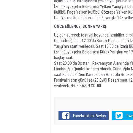
açılış etkinliği niteliğindeki yelken yarışlarını
İzmir Büyükşehir Belediyesi Yelken Yarışı'yla bi
Kulübü, Foça Yelken Kulübü, Göztepe Yelken Kulü
Urla Yelken Kulübünün katıldığı yarışta 145 yelk
ÖNCE EĞLENCE, SONRA YARIŞ
Üç gün sürecek festival boyunca İzmirliler, birbi
Cumartesi) saat 12.00’da Konak Pier’de, hem İz
Yarışı’nın startı verilecek. Saat 13.00’de İzmir 
İzmir Büyükşehir Belediyesi Kürek Yarışları ve 1
başlayacak.
Saat 20.00’da Bostanlı Rekreasyon Alanı’nda Ye
Lambaoğlu Quintet konseri olacak. Gündoğdu M
saat 20.00’da Cem Karaca’dan Anadolu Rock Sen
Festivalin son günü ise (23 Eylül Pazar) saat 12
verilecek. /EGE BASIN GRUBU
Facebook'ta Paylaş
Twe