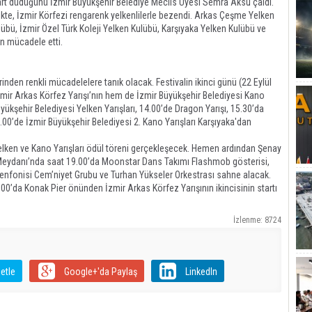
n start düdüğünü İzmir Büyükşehir Belediye Meclis Üyesi Semra Aksu çaldı.
rlikte, İzmir Körfezi rengarenk yelkenlilerle bezendi. Arkas Çeşme Yelken
bü, İzmir Özel Türk Koleji Yelken Kulübü, Karşıyaka Yelken Kulübü ve
en mücadele etti.
rinden renkli mücadelelere tanık olacak. Festivalin ikinci günü (22 Eylül
mir Arkas Körfez Yarışı’nın hem de İzmir Büyükşehir Belediyesi Kano
Büyükşehir Belediyesi Yelken Yarışları, 14.00’de Dragon Yarışı, 15.30’da
7.00’de İzmir Büyükşehir Belediyesi 2. Kano Yarışları Karşıyaka'dan
lken ve Kano Yarışları ödül töreni gerçekleşecek. Hemen ardından Şenay
eydanı’nda saat 19.00’da Moonstar Dans Takımı Flashmob gösterisi,
fonisi Cem’niyet Grubu ve Turhan Yükseler Orkestrası sahne alacak.
.00’da Konak Pier önünden İzmir Arkas Körfez Yarışının ikincisinin startı
İzlenme: 8724
etle
Google+'da Paylaş
LinkedIn