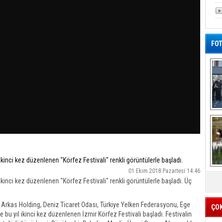
FOT
De
Al
kinci kez düzenlenen "Körfez Festivali" renkli görüntülerle başladı.
01 Ekim 2018 Pazartesi 14:46
kinci kez düzenlenen "Körfez Festivali" renkli görüntülerle başladı. Üç
 Arkas Holding, Deniz Ticaret Odası, Türkiye Yelken Federasyonu, Ege
ÇO
e bu yıl ikinci kez düzenlenen İzmir Körfez Festivali başladı. Festivalin