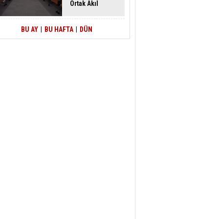
Ortak Akıl
Buluşması
BU AY
|
BU HAFTA
|
DÜN