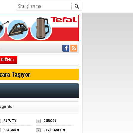
ı
DİĞER »
pıldı
 Toplandı
zara Taşıyor
A.Ş.’Ye İletti
Çağrısı
 hızlı müdahale
'ye Geçti
egoriler
ALFA TV
GÜNCEL
FRAGMAN
GEZİ TANITIM