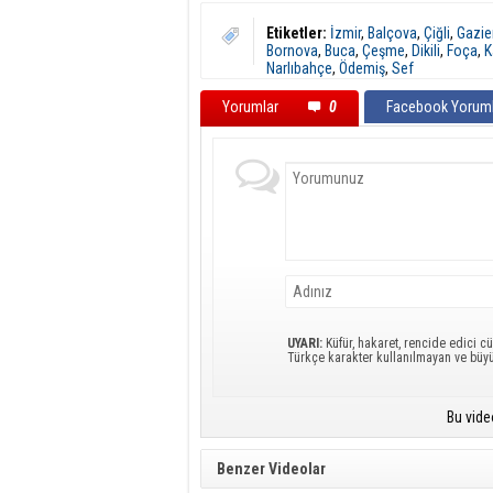
Etiketler:
İzmir
,
Balçova
,
Çiğli
,
Gazie
Bornova
,
Buca
,
Çeşme
,
Dikili
,
Foça
,
K
Narlıbahçe
,
Ödemiş
,
Sef
Yorumlar
0
Facebook Yoruml
UYARI:
Küfür, hakaret, rencide edici cü
Türkçe karakter kullanılmayan ve büy
Bu vide
Benzer Videolar