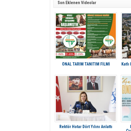
Son Eklenen Videolar
ÖNAL TARIM TANITIM FİLMİ
Katlı
Rektör Hotar Dört Yılını Anlattı
Cu