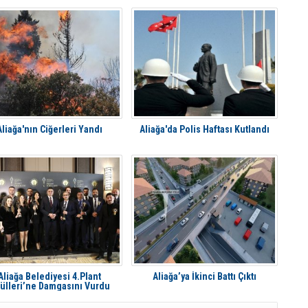
Aliağa'nın Ciğerleri Yandı
Aliağa'da Polis Haftası Kutlandı
Aliağa Belediyesi 4.Plant
Aliağa’ya İkinci Battı Çıktı
ülleri’ne Damgasını Vurdu