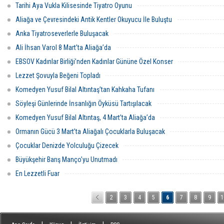
Tarihi Aya Vukla Kilisesinde Tiyatro Oyunu
Aliağa ve Çevresindeki Antik Kentler Okuyucu İle Buluştu
Anka Tiyatroseverlerle Buluşacak
Ali İhsan Varol 8 Mart’ta Aliağa’da
EBSOV Kadınlar Birliği’nden Kadınlar Gününe Özel Konser
Lezzet Şovuyla Beğeni Topladı
Komedyen Yusuf Bilal Altıntaş’tan Kahkaha Tufanı
Söyleşi Günlerinde İnsanlığın Öyküsü Tartışılacak
Komedyen Yusuf Bilal Altıntaş, 4 Mart’ta Aliağa’da
Ormanın Gücü 3 Mart’ta Aliağalı Çocuklarla Buluşacak
Çocuklar Denizde Yolculuğu Çizecek
Büyükşehir Barış Manço’yu Unutmadı
En Lezzetli Fuar
2
3
4
5
6
7
8
9
1