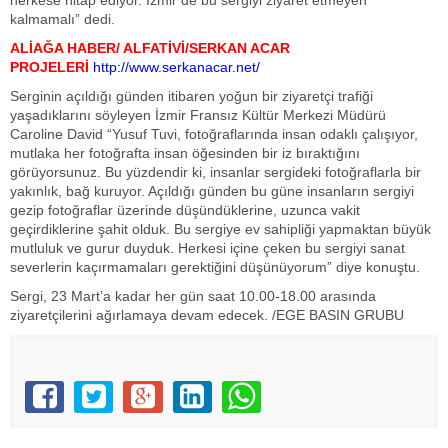
herkese hitap ediyor. İzmir’de bu sergiyi ziyaret etmeyen
kalmamalı” dedi.
ALİAĞA HABER/ ALFATİVİ/SERKAN ACAR
PROJELERİ
http://www.serkanacar.net/
Serginin açıldığı günden itibaren yoğun bir ziyaretçi trafiği
yaşadıklarını söyleyen İzmir Fransız Kültür Merkezi Müdürü
Caroline David “Yusuf Tuvi, fotoğraflarında insan odaklı çalışıyor,
mutlaka her fotoğrafta insan öğesinden bir iz bıraktığını
görüyorsunuz. Bu yüzdendir ki, insanlar sergideki fotoğraflarla bir
yakınlık, bağ kuruyor. Açıldığı günden bu güne insanların sergiyi
gezip fotoğraflar üzerinde düşündüklerine, uzunca vakit
geçirdiklerine şahit olduk. Bu sergiye ev sahipliği yapmaktan büyük
mutluluk ve gurur duyduk. Herkesi içine çeken bu sergiyi sanat
severlerin kaçırmamaları gerektiğini düşünüyorum” diye konuştu.
Sergi, 23 Mart’a kadar her gün saat 10.00-18.00 arasında
ziyaretçilerini ağırlamaya devam edecek. /EGE BASIN GRUBU