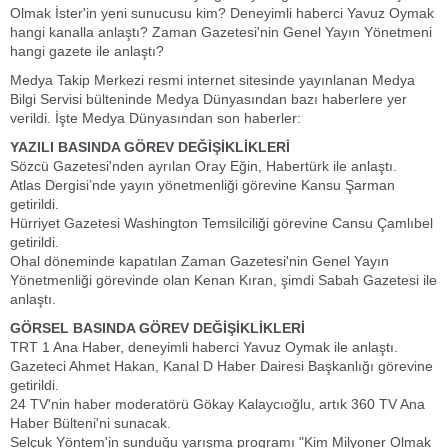
Olmak İster'in yeni sunucusu kim? Deneyimli haberci Yavuz Oymak
hangi kanalla anlaştı? Zaman Gazetesi'nin Genel Yayın Yönetmeni
hangi gazete ile anlaştı?
Medya Takip Merkezi resmi internet sitesinde yayınlanan Medya
Bilgi Servisi bülteninde Medya Dünyasından bazı haberlere yer
verildi. İşte Medya Dünyasından son haberler:
YAZILI BASINDA GÖREV DEĞİŞİKLİKLERİ
Sözcü Gazetesi'nden ayrılan Oray Eğin, Habertürk ile anlaştı.
Atlas Dergisi’nde yayın yönetmenliği görevine Kansu Şarman
getirildi.
Hürriyet Gazetesi Washington Temsilciliği görevine Cansu Çamlıbel
getirildi.
Ohal döneminde kapatılan Zaman Gazetesi'nin Genel Yayın
Yönetmenliği görevinde olan Kenan Kıran, şimdi Sabah Gazetesi ile
anlaştı.
GÖRSEL BASINDA GÖREV DEĞİŞİKLİKLERİ
TRT 1 Ana Haber, deneyimli haberci Yavuz Oymak ile anlaştı.
Gazeteci Ahmet Hakan, Kanal D Haber Dairesi Başkanlığı görevine
getirildi.
24 TV'nin haber moderatörü Gökay Kalaycıoğlu, artık 360 TV Ana
Haber Bülteni'ni sunacak.
Selçuk Yöntem'in sunduğu yarışma programı "Kim Milyoner Olmak