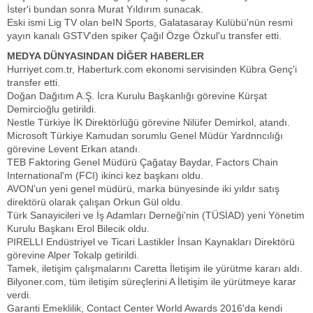
İster'i bundan sonra Murat Yıldırım sunacak.
Eski ismi Lig TV olan beIN Sports, Galatasaray Kulübü'nün resmi
yayın kanalı GSTV'den spiker Çağıl Özge Özkul'u transfer etti.
MEDYA DÜNYASINDAN DİĞER HABERLER
Hurriyet.com.tr, Haberturk.com ekonomi servisinden Kübra Genç'i
transfer etti.
Doğan Dağıtım A.Ş. İcra Kurulu Başkanlığı görevine Kürşat
Demircioğlu getirildi.
Nestle Türkiye İK Direktörlüğü görevine Nilüfer Demirkol, atandı.
Microsoft Türkiye Kamudan sorumlu Genel Müdür Yardnncılığı
görevine Levent Erkan atandı.
TEB Faktoring Genel Müdürü Çağatay Baydar, Factors Chain
International'm (FCI) ikinci kez başkanı oldu.
AVON’un yeni genel müdürü, marka bünyesinde iki yıldır satış
direktörü olarak çalışan Orkun Gül oldu.
Türk Sanayicileri ve İş Adamları Derneği’nin (TÜSİAD) yeni Yönetim
Kurulu Başkanı Erol Bilecik oldu.
PIRELLI Endüstriyel ve Ticari Lastikler İnsan Kaynakları Direktörü
görevine Alper Tokalp getirildi.
Tamek, iletişim çalışmalarını Caretta İletişim ile yürütme kararı aldı.
Bilyoner.com, tüm iletişim süreçlerini A İletişim ile yürütmeye karar
verdi.
Garanti Emeklilik, Contact Center World Awards 2016'da kendi