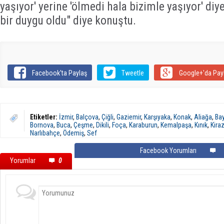
yaşıyor' yerine 'ölmedi hala bizimle yaşıyor' diy
bir duygu oldu" diye konuştu.
Facebook'ta Paylaş
Tweetle
Google+'da Pay
Etiketler:
İzmir
,
Balçova
,
Çiğli
,
Gaziemir
,
Karşıyaka
,
Konak
,
Aliağa
,
Bay
Bornova
,
Buca
,
Çeşme
,
Dikili
,
Foça
,
Karaburun
,
Kemalpaşa
,
Kınık
,
Kira
Narlıbahçe
,
Ödemiş
,
Sef
Facebook Yorumları
Yorumlar
0