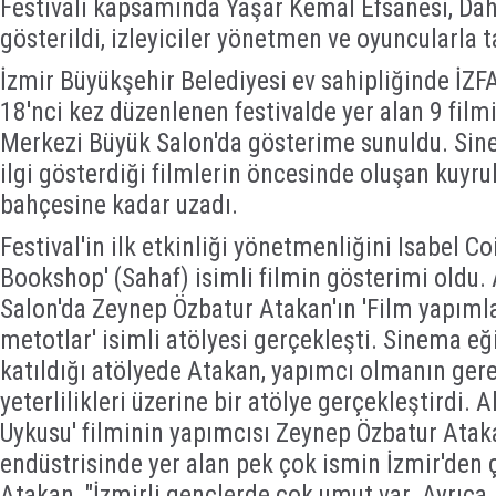
Festivali kapsamında Yaşar Kemal Efsanesi, Daha
gösterildi, izleyiciler yönetmen ve oyuncularla t
İzmir Büyükşehir Belediyesi ev sahipliğinde İZFA
18'nci kez düzenlenen festivalde yer alan 9 filmi
Merkezi Büyük Salon'da gösterime sunuldu. Sin
ilgi gösterdiği filmlerin öncesinde oluşan kuyru
bahçesine kadar uzadı.
Festival'in ilk etkinliği yönetmenliğini Isabel Co
Bookshop' (Sahaf) isimli filmin gösterimi oldu.
Salon'da Zeynep Özbatur Atakan'ın 'Film yapımla
metotlar' isimli atölyesi gerçekleşti. Sinema eği
katıldığı atölyede Atakan, yapımcı olmanın gerek
yeterlilikleri üzerine bir atölye gerçekleştirdi. A
Uykusu' filminin yapımcısı Zeynep Özbatur Atak
endüstrisinde yer alan pek çok ismin İzmir'den çı
Atakan, "İzmirli gençlerde çok umut var. Ayrıca