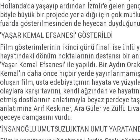
Hollanda'da yaşayıp ardından İzmir'e gelen genç
böyle büyük bir projede yer aldığı için çok mutl
fuarda gösterilmesinden de heyecan duyduğunu i
'YAŞAR KEMAL EFSANESİ' GÖSTERİLDİ
Film gösterimlerinin ikinci günü finali ise ünlü
hayatındaki dönüm noktalarının destansı bir anl
'Yaşar Kemal Efsanesi' ile yapıldı. Bir Aydın Ora
Kemal'in daha önce hiçbir yerde yayınlanmamış
oluşan film, usta edebiyatçının hayata ve yüzyı
olaylara karşı tavrını, kendi ağzından ve hayatı
etmiş dostlarının anlatımıyla beyaz perdeye taş
anlatımına Arif Keskiner, Ara Güler ve Zülfü Livan
geceye damgasını vurdu.
'İNSANOĞLU UMUTSUZLUKTAN UMUT YARATAND