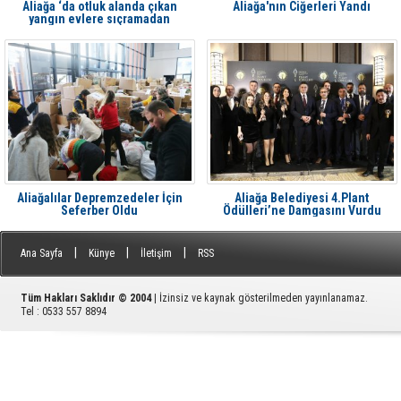
Aliağa ‘da otluk alanda çıkan
Aliağa'nın Ciğerleri Yandı
yangın evlere sıçramadan
söndürüldü
Aliağalılar Depremzedeler İçin
Aliağa Belediyesi 4.Plant
Seferber Oldu
Ödülleri’ne Damgasını Vurdu
|
|
|
Ana Sayfa
Künye
İletişim
RSS
Tüm Hakları Saklıdır © 2004
| İzinsiz ve kaynak gösterilmeden yayınlanamaz.
Tel : 0533 557 8894