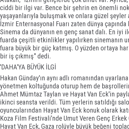
ciddi bir ilgi var. Bence bir şehrin en önemli no
yaşayanlarıyla buluşmak ve onlara güzel şeyler 
İzmir Enternasyonal Fuarı zaten dünya çapında bi
Sinema da dünyanın en genç sanat dalı. En iyi il
fuarda çeşitli etkinlikler yapılırken sinemanın
fuara büyük bir güç katmış. O yüzden ortaya ha
bir iş çıkmış" dedi.
'DAHA'YA BÜYÜK İLGİ
Hakan Günday'ın aynı adlı romanından uyarlana
yönetmen koltuğunda oturup hem de başrolleri
Ahmet Mümtaz Taylan ve Hayat Van Eck'in paylaşt
ikinci seansta verildi. Tüm yerlerin satıldığı sal
oyuncularından Hayat Van Eck konuk olarak katı
Koza Film Festivali'nde Umut Veren Genç Erkek
Hayat Van Eck, Gaza rolüyle büyük beğeni toplad