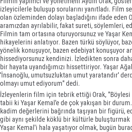
Filmin yapımcı ve yönetmeni Aydın Orak, göste
izleyicilerle buluşup sorularını yanıtladı. Film 
olan özleminden dolayı başladığını ifade eden Or
aramızdan ayrılabilir, fakat sureti, söylemleri, e
Filmin tam ortasına oturuyorsunuz ve Yaşar Kem
hikayelerini anlatıyor. Bazen türkü söylüyor, baz
yönelik konuşuyor, bazen edebiyat konuşuyor 
hissediyorsunuz kendinizi. İzledikten sonra dah
bir hayata uyandığımızı hissettiriyor. Yaşar Ağ
'İnsanoğlu, umutsuzluktan umut yaratandır' derd
olmayı umut ediyorum" dedi.
İzleyenlerin film için tebrik ettiği Orak, "Böyles
tabii ki Yaşar Kemal'e de çok yakışan bir durum
kadim değerlerini bağrında taşıyan bir figürü, e
gibi aynı şekilde köklü bir kültürle buluşturmak
Yaşar Kemal'i hala yaşatıyor olmak, bugün bura