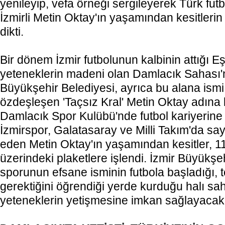
yenileyip, vefa örneği sergileyerek Türk fut
İzmirli Metin Oktay'ın yaşamından kesitlerin y
dikti.
Bir dönem İzmir futbolunun kalbinin attığı 
yeteneklerin madeni olan Damlacık Sahası'n
Büyükşehir Belediyesi, ayrıca bu alana ism
özdeşleşen 'Taçsız Kral' Metin Oktay adına bi
Damlacık Spor Kulübü'nde futbol kariyerine
İzmirspor, Galatasaray ve Milli Takım'da say
eden Metin Oktay'ın yaşamından kesitler, 11
üzerindeki plaketlere işlendi. İzmir Büyükşe
sporunun efsane isminin futbola başladığı, 
gerektiğini öğrendiği yerde kurduğu halı sa
yeteneklerin yetişmesine imkan sağlayaca