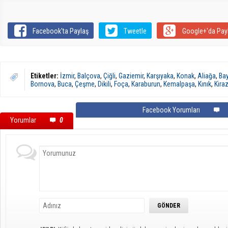
Facebook'ta Paylaş
Tweetle
Google+'da Pay
Etiketler:
İzmir
,
Balçova
,
Çiğli
,
Gaziemir
,
Karşıyaka
,
Konak
,
Aliağa
,
Bay
Bornova
,
Buca
,
Çeşme
,
Dikili
,
Foça
,
Karaburun
,
Kemalpaşa
,
Kınık
,
Kira
Facebook Yorumları
Yorumlar
0