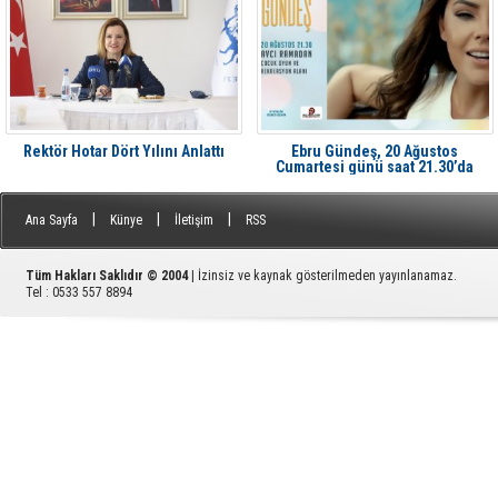
Rektör Hotar Dört Yılını Anlattı
Ebru Gündeş, 20 Ağustos
Cumartesi günü saat 21.30’da
Aliağa'da Avcı Ramadan’da
|
|
|
Ana Sayfa
Künye
İletişim
RSS
Tüm Hakları Saklıdır © 2004
| İzinsiz ve kaynak gösterilmeden yayınlanamaz.
Tel : 0533 557 8894