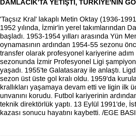
DAMLACIK'TA YETİŞTİ, TÜRKİYE'NİN G
'Taçsız Kral' lakaplı Metin Oktay (1936-1991)
1952 yılında, İzmir'in yerel takımlarından 
başladı. 1953-1954 yılları arasında Yün Men
oynamasının ardından 1954-55 sezonu önce
transfer olarak profesyonel kariyerine adım 
sezonunda İzmir Profesyonel Ligi şampiyonlu
yaşadı. 1955'te Galatasaray ile anlaştı. Ligde
sezon üst üste gol kralı oldu. 1959'da kurula
krallıkları yaşamaya devam etti ve ligin ilk 
unvanını korudu. Futbol kariyerinin ardından
teknik direktörlük yaptı. 13 Eylül 1991'de, İst
kazası sonucu hayatını kaybetti. /EGE B