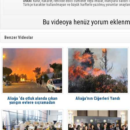
UYARI:
Küfür, hakaret, rencide edici cümleler veya imalar, inançlara saldırı i
Türkçe karakter kullanılmayan ve büyük harflerle yazılmış yorumlar onayl
Bu videoya henüz yorum eklenm
Benzer Videolar
Aliağa ‘da otluk alanda çıkan
Aliağa'nın Ciğerleri Yandı
yangın evlere sıçramadan
söndürüldü