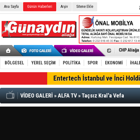
Ana Sayfa
Günün Haberleri
Arşiv
Sitene Ekle
İzmir'in K
CHP Aliağa
Çağrısı
Onat Tüneli
Menemen FK
Aliağa'da G
BÖLGESEL
YEREL SEÇİM
POLİTİKA
SPOR
EKONOMİ
İHAL
Çandarlı’n
Furkan Yön
SON DAKİKA
Entertech İstanbul ve İnci Holdi
Chp Aliağa
AK Parti Al
SOCAR Türk
VİDEO GALERİ
»
ALFA TV
»
Taçsız Kral'a Vefa
Trafiği dur
Alto, İnşaa
TÜVTÜRK’te
Aliağa'daki
Chp Aliağa'