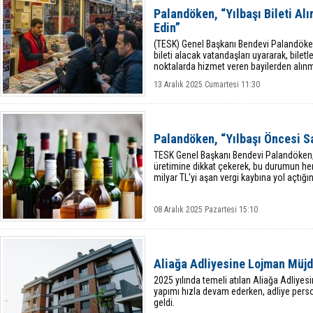
Palandöken, “Yılbaşı Bileti Alı
Edin”
(TESK) Genel Başkanı Bendevi Palandöken
bileti alacak vatandaşları uyararak, biletl
noktalarda hizmet veren bayilerden alınma
13 Aralık 2025 Cumartesi 11:30
Palandöken, “Yılbaşı Öncesi S
TESK Genel Başkanı Bendevi Palandöken, 
üretimine dikkat çekerek, bu durumun her
milyar TL'yi aşan vergi kaybına yol açtığını 
08 Aralık 2025 Pazartesi 15:10
Aliağa Adliyesine Lojman Müjd
2025 yılında temeli atılan Aliağa Adliyes
yapımı hızla devam ederken, adliye pers
geldi.