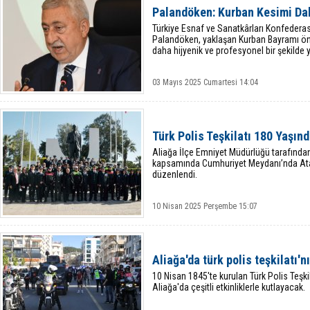
Palandöken: Kurban Kesimi Dah
Türkiye Esnaf ve Sanatkârları Konfedera
Palandöken, yaklaşan Kurban Bayramı ön
daha hijyenik ve profesyonel bir şekilde y
03 Mayıs 2025 Cumartesi 14:04
Türk Polis Teşkilatı 180 Yaşın
Aliağa İlçe Emniyet Müdürlüğü tarafınd
kapsamında Cumhuriyet Meydanı’nda Ata
düzenlendi.
10 Nisan 2025 Perşembe 15:07
Aliağa'da türk polis teşkilatı'n
10 Nisan 1845'te kurulan Türk Polis Teşki
Aliağa'da çeşitli etkinliklerle kutlayacak.