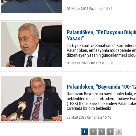
07 Nisan 2025 Pazartesi 14:44
Palandöken, “Enflasyonu Düşü
Yasası”
Türkiye Esnaf ve Sanatkârları Konfedera
Palandöken, enflasyonla mücadelede en
düzenleyen yasanın güncellenmesi olduğ
05 Nisan 2025 Cumartesi 11:05
Palandöken, “Bayramda 100-120
Ramazan Bayramı'na sayılı günler kala, e
beklentileri de giderek artıyor. Türkiye 
(TESK) Genel Başkanı Bendevi Palandöken
civarında bir ciro bekledikl
22 Mart 2025 Cumartesi 16:48
1
2
3
4