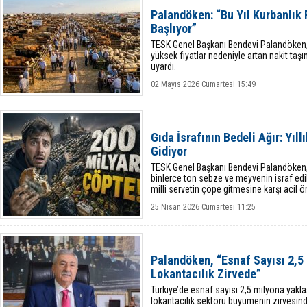
Palandöken: “Bu Yıl Kurbanlık F
Başlıyor”
TESK Genel Başkanı Bendevi Palandöken,
yüksek fiyatlar nedeniyle artan nakit taş
uyardı.
02 Mayıs 2026 Cumartesi 15:49
Gıda İsrafının Bedeli Ağır: Yıl
Gidiyor
TESK Genel Başkanı Bendevi Palandöken, 
binlerce ton sebze ve meyvenin israf edildiğ
milli servetin çöpe gitmesine karşı acil ö
bulundu.
25 Nisan 2026 Cumartesi 11:25
Palandöken, “Esnaf Sayısı 2,5 
Lokantacılık Zirvede”
Türkiye’de esnaf sayısı 2,5 milyona yakl
lokantacılık sektörü büyümenin zirvesinde 