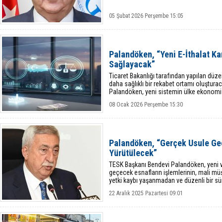
05 Şubat 2026 Perşembe 15:05
Palandöken, “Yeni E-İthalat K
Sağlayacak”
Ticaret Bakanlığı tarafından yapılan düz
daha sağlıklı bir rekabet ortamı oluştur
Palandöken, yeni sistemin ülke ekonomisi
katkılar sağlayacağını ifade etti.
08 Ocak 2026 Perşembe 15:30
Palandöken, “Gerçek Usule Geç
Yürütülecek”
TESK Başkanı Bendevi Palandöken, yeni 
geçecek esnafların işlemlerinin, mali müşav
yetki kaybı yaşanmadan ve düzenli bir sür
22 Aralık 2025 Pazartesi 09:01