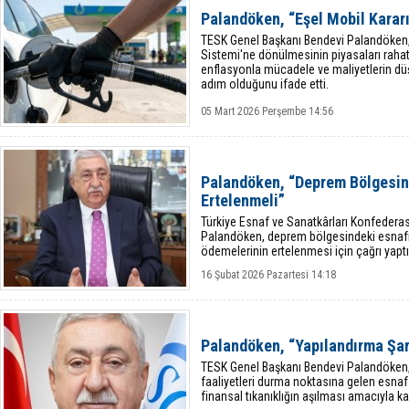
Palandöken, “Eşel Mobil Karar
TESK Genel Başkanı Bendevi Palandöken, a
Sistemi'ne dönülmesinin piyasaları rahatl
enflasyonla mücadele ve maliyetlerin düş
adım olduğunu ifade etti.
05 Mart 2026 Perşembe 14:56
Palandöken, “Deprem Bölgesind
Ertelenmeli”
Türkiye Esnaf ve Sanatkârları Konfeder
Palandöken, deprem bölgesindeki esnafın
ödemelerinin ertelenmesi için çağrı yaptı
16 Şubat 2026 Pazartesi 14:18
Palandöken, “Yapılandırma Şar
TESK Genel Başkanı Bendevi Palandöken, 
faaliyetleri durma noktasına gelen esnaf 
finansal tıkanıklığın aşılması amacıyla k