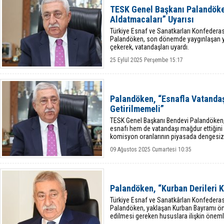
TESK Genel Başkanı Palandöke
Aldatmacaları” Uyarısı
Türkiye Esnaf ve Sanatkarları Konfedera
Palandöken, son dönemde yaygınlaşan yan
çekerek, vatandaşları uyardı.
25 Eylül 2025 Perşembe 15:17
Palandöken, “Esnafla Vatandaş
Getirilmemeli”
TESK Genel Başkanı Bendevi Palandöken, 
esnafı hem de vatandaşı mağdur ettiğini b
komisyon oranlarının piyasada dengesizli
09 Ağustos 2025 Cumartesi 10:35
Palandöken, “Kurban Derileri K
Türkiye Esnaf ve Sanatkârları Konfedera
Palandöken, yaklaşan Kurban Bayramı ön
edilmesi gereken hususlara ilişkin öneml