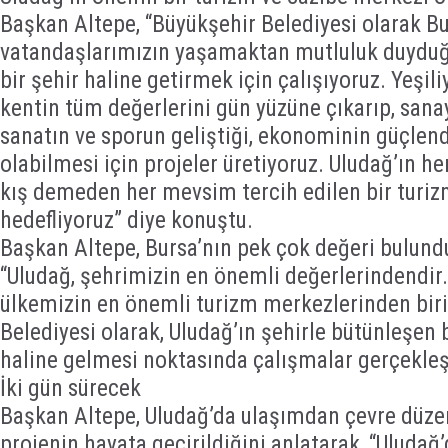
Başkan Altepe, “Büyükşehir Belediyesi olarak Bu
vatandaşlarımızın yaşamaktan mutluluk duyduğu,
bir şehir haline getirmek için çalışıyoruz. Yeşiliy
kentin tüm değerlerini gün yüzüne çıkarıp, sanay
sanatın ve sporun geliştiği, ekonominin güçlend
olabilmesi için projeler üretiyoruz. Uludağ’ın he
kış demeden her mevsim tercih edilen bir turi
hedefliyoruz” diye konuştu.
Başkan Altepe, Bursa’nın pek çok değeri bulund
“Uludağ, şehrimizin en önemli değerlerindendir.
ülkemizin en önemli turizm merkezlerinden biri
Belediyesi olarak, Uludağ’ın şehirle bütünleşen 
haline gelmesi noktasında çalışmalar gerçekleş
İki gün sürecek
Başkan Altepe, Uludağ’da ulaşımdan çevre düze
projenin hayata geçirildiğini anlatarak, “Uludağ