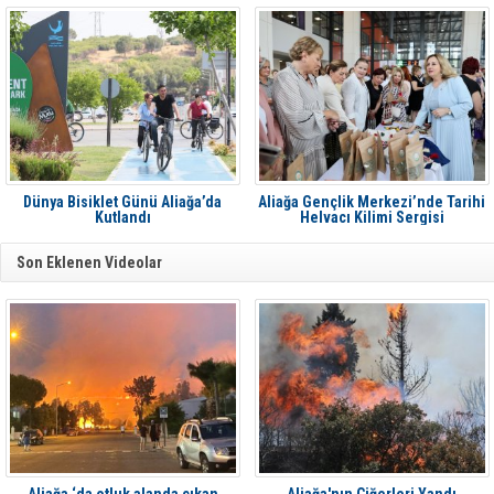
Dünya Bisiklet Günü Aliağa’da
Aliağa Gençlik Merkezi’nde Tarihi
Kutlandı
Helvacı Kilimi Sergisi
Son Eklenen Videolar
Aliağa ‘da otluk alanda çıkan
Aliağa'nın Ciğerleri Yandı