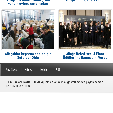
yangın evlere sıçramadan
söndürüldü
Aliağalılar Depremzedeler İçin
Aliağa Belediyesi 4.Plant
Seferber Oldu
Ödülleri’ne Damgasını Vurdu
|
|
|
Ana Sayfa
Künye
İletişim
RSS
Tüm Hakları Saklıdır © 2004
| İzinsiz ve kaynak gösterilmeden yayınlanamaz.
Tel : 0533 557 8894