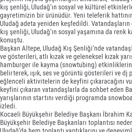
kış şenliği, Uludağ’ın sosyal ve kültürel etkinle
gayretimizin bir ürünüdür. Yeni teleferik hattını
Uludağ adeta yeniden keşfedildi. Vatandaşların 
kış şenliği, Uludağ’ın sosyal yaşamına da renk k
konuştu.
Başkan Altepe, Uludağ Kış Şenliği’nde vatanda
ve gösterileri, atlı kızak ve geleneksel kızak yarı
hamburger ile kayma (snowtubing) etkinliklerine
belirterek, ışık, ses ve görüntü gösterileri ve dj
eğlenceli aktivitelerin de keyfini çıkaracağını vu
keyfini çıkaran vatandaşlarla da sohbet eden Baş
yarışlarının startını verdiği programda snowbo
izledi.
Kocaeli Büyükşehir Belediye Başkanı İbrahim 
Büyükşehir Belediye Başkanları toplantısı neden
Uludağ’da hem toplantı yaptıklarını ve deneyimle