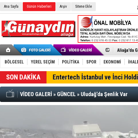
Ana Sayfa
Günün Haberleri
Arşiv
Sitene Ekle
İzmir'in K
CHP Aliağa
Çağrısı
Onat Tüneli
Menemen FK
Aliağa'da G
Çandarlı’n
Furkan Yön
BÖLGESEL
YEREL SEÇİM
POLİTİKA
SPOR
EKONOMİ
İHAL
Chp Aliağa
AK Parti Al
SON DAKİKA
Entertech İstanbul ve İnci Holdi
SOCAR Türk
Trafiği dur
Alto, İnşaa
VİDEO GALERİ
»
GÜNCEL
»
Uludağ’da Şenlik Var
TÜVTÜRK’te
Aliağa'daki
Chp Aliağa'