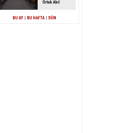
Ortak Akıl
Buluşması
BU AY
|
BU HAFTA
|
DÜN