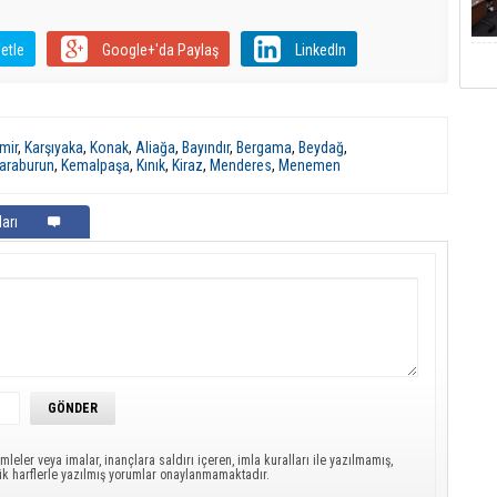
etle
Google+'da Paylaş
LinkedIn
mir
,
Karşıyaka
,
Konak
,
Aliağa
,
Bayındır
,
Bergama
,
Beydağ
,
araburun
,
Kemalpaşa
,
Kınık
,
Kiraz
,
Menderes
,
Menemen
arı
mleler veya imalar, inançlara saldırı içeren, imla kuralları ile yazılmamış,
ük harflerle yazılmış yorumlar onaylanmamaktadır.