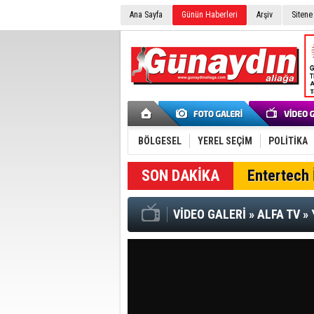
Ana Sayfa
Günün Haberleri
Arşiv
Sitene
BÖLGESEL
YEREL SEÇİM
POLİTİKA
SON DAKİKA
Entertech İ
VİDEO GALERİ
»
ALFA TV
»