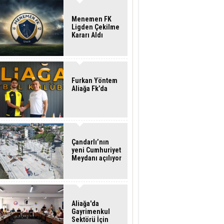
Menemen FK
Ligden Çekilme
Kararı Aldı
Furkan Yöntem
Aliağa Fk’da
Çandarlı’nın
yeni Cumhuriyet
Meydanı açılıyor
Aliağa'da
Gayrimenkul
Sektörü İçin