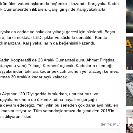
rüntüler, vatandaşların da beğenisini kazandı. Karşıyaka Kadın
ık Cumartesi’den itibaren, Çarşı girişinde Karşıyakalılarla
şıyaka’da cadde ve sokaklar yılbaşı gecesi için süslendi. Başta
, farklı noktalar LED ışıklar ve süslerle donatıldı. Kentte
nkli manzara, Karşıyakalıların da beğenisini kazandı.
Kadın Kooperatifi de 23 Aralık Cumartesi günü Ahmet Piriştina
tasyonu yanı) ‘Yılbaşı Kermesi’ açacak. Kadınların el emeği
s eşyalarından takılara kadar pek çok ürünün yer alacağı kermes,
Kermes 30 Aralık’a kadar açık kalacak.
Akpınar, “2017’yi geride bırakırken, umutlarımızı ve
arşıyakamız hem de ülkemiz adına hayalleri gerçeğe
 devam edeceğiz. Yeni yılın bu seneden çok daha aydınlık, en
l olmasını istiyoruz. Tüm vatandaşlarımıza da şimdiden 2018’in
ni diliyorum” dedi.
İzlenme: 9407