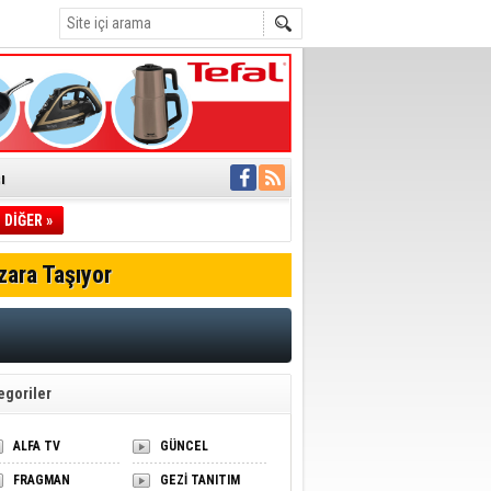
ı
DİĞER »
pıldı
 Toplandı
zara Taşıyor
A.Ş.’Ye İletti
Çağrısı
 hızlı müdahale
'ye Geçti
egoriler
ALFA TV
GÜNCEL
FRAGMAN
GEZİ TANITIM