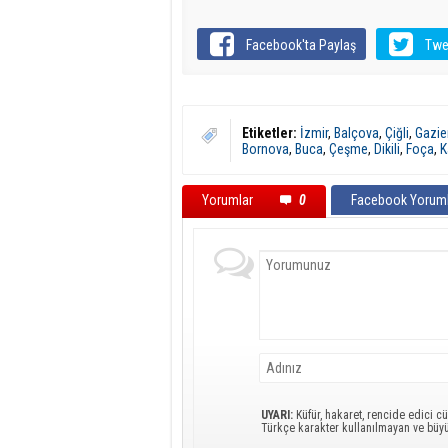
Facebook'ta Paylaş
Twe
Etiketler:
İzmir
,
Balçova
,
Çiğli
,
Gazie
Bornova
,
Buca
,
Çeşme
,
Dikili
,
Foça
,
K
Yorumlar
0
Facebook Yoruml
UYARI:
Küfür, hakaret, rencide edici cü
Türkçe karakter kullanılmayan ve büy