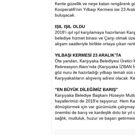
Kente güzellik ve neşe katan rengârenk gö
Kooperatifi’nin Yılbaşı Kermesi ise 23 Aral
buluşacak.
IŞIL IŞIL OLDU
2018'i ışıl ışıl karşılamaya hazırlanan Kar
belediye hizmet binası ve Çarşı olmak üzere
akşam saatleriyle birlikte ortaya çıkan re
YILBAŞI KERMESİ 23 ARALIK’TA
Öte yandan, Karşıyaka Belediyesi Üretici 
Rekreasyon Alanı’nda (Karşıyaka İZBAN İs
göz nuru ile hazırladığı yılbaşı temalı sü
Karşıyakalıların alışveriş adresi olacak. 
“EN BÜYÜK DİLEĞİMİZ BARIŞ”
Karşıyaka Belediye Başkanı Hüseyin Mutlu 
hayallerimizi de 2018’e taşıyoruz. Hem K
dönüştürmek için var gücümüzle çalışmaya
önemlisi de barış ve kardeşlik dolu bir yı
sağlık, mutluluk, huzur ve başarı getirmesi