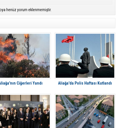
oya henüz yorum eklenmemiştir.
Aliağa'nın Ciğerleri Yandı
Aliağa'da Polis Haftası Kutlandı