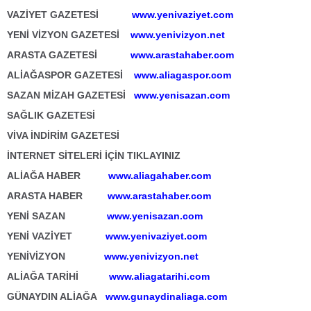
VAZİYET GAZETESİ
www.yenivaziyet.com
YENİ VİZYON GAZETESİ
www.yenivizyon.net
ARASTA GAZETESİ
www.arastahaber.com
ALİAĞASPOR GAZETESİ
www.aliagaspor.com
SAZAN MİZAH GAZETESİ
www.yenisazan.com
SAĞLIK GAZETESİ
VİVA İNDİRİM GAZETESİ
İNTERNET SİTELERİ İÇİN TIKLAYINIZ
ALİAĞA HABER
www.aliagahaber.com
ARASTA HABER
www.arastahaber.com
YENİ SAZAN
www.yenisazan.com
YENİ VAZİYET
www.yenivaziyet.com
YENİVİZYON
www.yenivizyon.net
ALİAĞA TARİHİ
www.aliagatarihi.com
GÜNAYDIN ALİAĞA
www.gunaydinaliaga.com