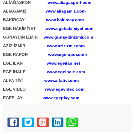
ALİAĞASPOR
www.aliagasport.com
ALİAĞAMIZ
www.aliagamiz.com
BAKIRÇAY
www.bakircay.com
EGE HÂKİMİYET
www.egehakimiyet.com
GÜNAYDIN İZMİR
www.gunaydinizmir.com
AZİZ İZMİR
www.azizizmir.com
EGE RAPOR
www.egerapor.com
EGE İLAN
www.egeilan.net
EGE İHALE
www.egeihale.com
ALFA TİVİ
www.alfativi.com
EGE VİDEO
www.egevideo.com
EGEPLAY
www.egeplay.com