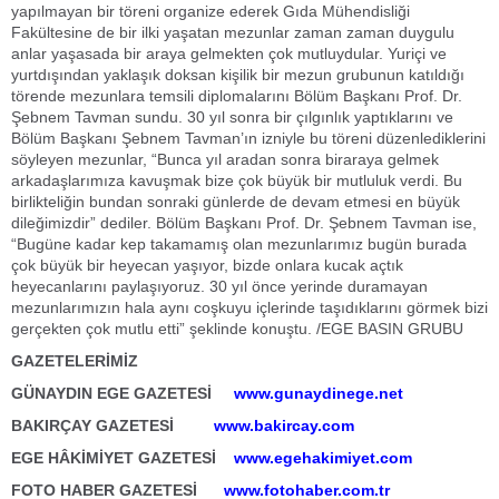
yapılmayan bir töreni organize ederek Gıda Mühendisliği
Fakültesine de bir ilki yaşatan mezunlar zaman zaman duygulu
anlar yaşasada bir araya gelmekten çok mutluydular. Yuriçi ve
yurtdışından yaklaşık doksan kişilik bir mezun grubunun katıldığı
törende mezunlara temsili diplomalarını Bölüm Başkanı Prof. Dr.
Şebnem Tavman sundu. 30 yıl sonra bir çılgınlık yaptıklarını ve
Bölüm Başkanı Şebnem Tavman’ın izniyle bu töreni düzenlediklerini
söyleyen mezunlar, “Bunca yıl aradan sonra biraraya gelmek
arkadaşlarımıza kavuşmak bize çok büyük bir mutluluk verdi. Bu
birlikteliğin bundan sonraki günlerde de devam etmesi en büyük
dileğimizdir” dediler. Bölüm Başkanı Prof. Dr. Şebnem Tavman ise,
“Bugüne kadar kep takamamış olan mezunlarımız bugün burada
çok büyük bir heyecan yaşıyor, bizde onlara kucak açtık
heyecanlarını paylaşıyoruz. 30 yıl önce yerinde duramayan
mezunlarımızın hala aynı coşkuyu içlerinde taşıdıklarını görmek bizi
gerçekten çok mutlu etti” şeklinde konuştu. /EGE BASIN GRUBU
GAZETELERİMİZ
GÜNAYDIN EGE GAZETESİ
www.gunaydinege.net
BAKIRÇAY GAZETESİ
www.bakircay.com
EGE HÂKİMİYET GAZETESİ
www.egehakimiyet.com
FOTO HABER GAZETESİ
www.fotohaber.com.tr