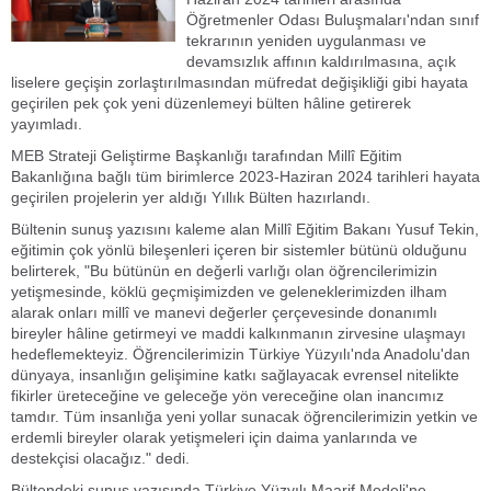
Öğretmenler Odası Buluşmaları'ndan sınıf
tekrarının yeniden uygulanması ve
devamsızlık affının kaldırılmasına, açık
liselere geçişin zorlaştırılmasından müfredat değişikliği gibi hayata
geçirilen pek çok yeni düzenlemeyi bülten hâline getirerek
yayımladı.
MEB Strateji Geliştirme Başkanlığı tarafından Millî Eğitim
Bakanlığına bağlı tüm birimlerce 2023-Haziran 2024 tarihleri hayata
geçirilen projelerin yer aldığı Yıllık Bülten hazırlandı.
Bültenin sunuş yazısını kaleme alan Millî Eğitim Bakanı Yusuf Tekin,
eğitimin çok yönlü bileşenleri içeren bir sistemler bütünü olduğunu
belirterek, "Bu bütünün en değerli varlığı olan öğrencilerimizin
yetişmesinde, köklü geçmişimizden ve geleneklerimizden ilham
alarak onları millî ve manevi değerler çerçevesinde donanımlı
bireyler hâline getirmeyi ve maddi kalkınmanın zirvesine ulaşmayı
hedeflemekteyiz. Öğrencilerimizin Türkiye Yüzyılı'nda Anadolu'dan
dünyaya, insanlığın gelişimine katkı sağlayacak evrensel nitelikte
fikirler üreteceğine ve geleceğe yön vereceğine olan inancımız
tamdır. Tüm insanlığa yeni yollar sunacak öğrencilerimizin yetkin ve
erdemli bireyler olarak yetişmeleri için daima yanlarında ve
destekçisi olacağız." dedi.
Bültendeki sunuş yazısında Türkiye Yüzyılı Maarif Modeli'ne