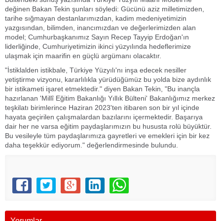
değinen Bakan Tekin şunları söyledi: Gücünü aziz milletimizden,
tarihe sığmayan destanlarımızdan, kadim medeniyetimizin
yazgısından, bilimden, inancımızdan ve değerlerimizden alan
model; Cumhurbaşkanımız Sayın Recep Tayyip Erdoğan'ın
liderliğinde, Cumhuriyetimizin ikinci yüzyılında hedeflerimize
ulaşmak için maarifin en güçlü argümanı olacaktır.
"İstiklalden istikbale, Türkiye Yüzyılı'nı inşa edecek nesiller
yetiştirme vizyonu, kararlılıkla yürüdüğümüz bu yolda bize aydınlık
bir istikameti işaret etmektedir." diyen Bakan Tekin, "Bu inançla
hazırlanan 'Millî Eğitim Bakanlığı Yıllık Bülteni' Bakanlığımız merkez
teşkilatı birimlerince Haziran 2023'ten itibaren son bir yıl içinde
hayata geçirilen çalışmalardan bazılarını içermektedir. Başarıya
dair her ne varsa eğitim paydaşlarımızın bu hususta rolü büyüktür.
Bu vesileyle tüm paydaşlarımıza gayretleri ve emekleri için bir kez
daha teşekkür ediyorum." değerlendirmesinde bulundu.
Yorumlar