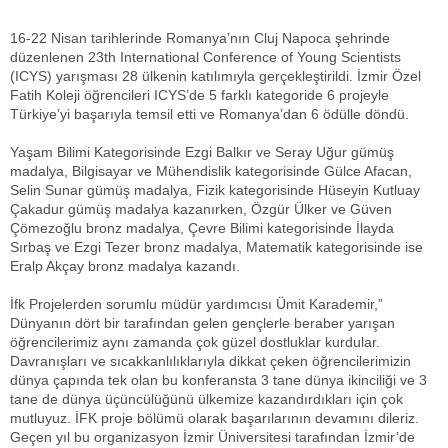
Kütahya Haberleri / Afyonkarahisar Haberleri / Uşak Haberleri / Muğla Haberleri / Ege Haberleri /
16-22 Nisan tarihlerinde Romanya’nın Cluj Napoca şehrinde
düzenlenen 23th International Conference of Young Scientists
(ICYS) yarışması 28 ülkenin katılımıyla gerçekleştirildi. İzmir Özel
Fatih Koleji öğrencileri ICYS’de 5 farklı kategoride 6 projeyle
Türkiye’yi başarıyla temsil etti ve Romanya’dan 6 ödülle döndü.
Yaşam Bilimi Kategorisinde Ezgi Balkır ve Seray Uğur gümüş
madalya, Bilgisayar ve Mühendislik kategorisinde Gülce Afacan,
Selin Sunar gümüş madalya, Fizik kategorisinde Hüseyin Kutluay
Çakadur gümüş madalya kazanırken, Özgür Ülker ve Güven
Çömezoğlu bronz madalya, Çevre Bilimi kategorisinde İlayda
Sırbaş ve Ezgi Tezer bronz madalya, Matematik kategorisinde ise
Eralp Akçay bronz madalya kazandı.
İfk Projelerden sorumlu müdür yardımcısı Ümit Karademir,”
Dünyanın dört bir tarafından gelen gençlerle beraber yarışan
öğrencilerimiz aynı zamanda çok güzel dostluklar kurdular.
Davranışları ve sıcakkanlılıklarıyla dikkat çeken öğrencilerimizin
dünya çapında tek olan bu konferansta 3 tane dünya ikinciliği ve 3
tane de dünya üçüncülüğünü ülkemize kazandırdıkları için çok
mutluyuz. İFK proje bölümü olarak başarılarının devamını dileriz.
Geçen yıl bu organizasyon İzmir Üniversitesi tarafından İzmir’de