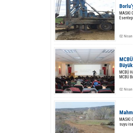
Borlu’
MASKİ Ge
Esentep
02 Nisan
MCBÜ 
Büyük 
MCBÜ Has
MCBÜ Bi
02 Nisan
Mahmut
MASKİ G
suyu isa