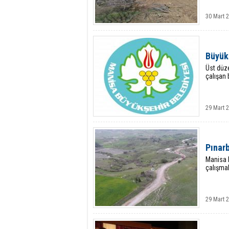
30 Mart 
Büyükş
Üst düze
çalışan b
29 Mart 
Pınar
Manisa B
çalışmal
29 Mart 