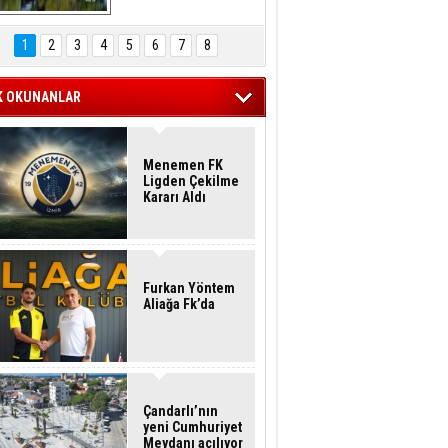
Hasan Eser'in 
Objektifinden
1
2
3
4
5
6
7
8
K OKUNANLAR
Menemen FK
Ligden Çekilme
Kararı Aldı
Furkan Yöntem
Aliağa Fk’da
Çandarlı’nın
yeni Cumhuriyet
Meydanı açılıyor