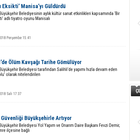
u Eksikti’ Manisa’yı Güldürdü
üyükşehir Belediyesinin aylık kültür sanat etkinlikleri kapsamında ‘Bir
ti’ adlı tiyatro oyunu Manisalı
2018 Perşembe 15:41
li’de Ölüm Kavşağı Tarihe Gömülüyor
üyükşehir Belediyesi tarafından Salihli’de yapımı hızla devam eden
lu’ olarak nitelendirilen
ÇE
018 Salı 17:37
 Güvenliği Büyükşehirle Artıyor
üyükşehir Belediyesi Yol Yapım ve Onarım Daire Başkanı Fevzi Demir,
re ilçesine bağlı