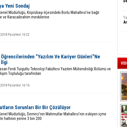
De
ya Yeni Sondaj
nel Müdürlüğü, Köprübaşı ilçesindeki Borlu Mahallesi’ne bağlı
e ve Karacaibrahim mevkilerine
Ya
Ar
 2018 Pazartesi 16:22
Öğrencilerinden “Yazılım Ve Kariyer Günleri”Ne
İlgi
VİD
an Ferdi Turgutlu Teknoloji Fakültesi Yazılım Mühendisliği Bölümü ve
lişim Topluluğu tarafından
 2018 Pazartesi 16:16
A
ların Sorunları Bir Bir Çözülüyor
enel Müdürlüğü, Demirci’nin Mahmutlar Mahallesi’nin eskiyen içme
le hattının yerine 3 bin 200