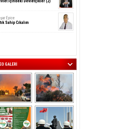
vlet İçindeki Devletçikler (2)
şar Eyice
tık Sahip Cıkalım
EO GALERİ
liağa ‘da  otluk 
Aliağa'nın Ciğerleri 
alanda çıkan 
Yandı
yangın evlere 
sıçramadan 
söndürüldü