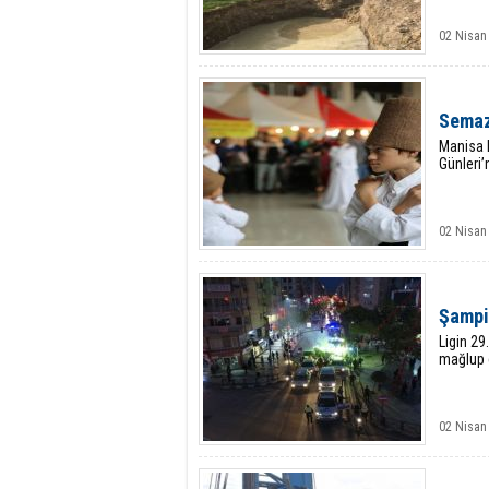
02 Nisan
Semaz
Manisa B
Günleri’
02 Nisan
Şampiy
Ligin 29
mağlup e
02 Nisan