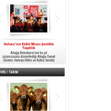
Helvacı’nın Köklü Mirası Şenlikle
Helvacı’da Kültür, Sanat Ve Müzik
A
Yaşatıldı
Şöleni
Aliağa Belediyesi’nin bu yıl
Aliağa Belediyesi tarafından
üçüncüsünü düzenlediği Aliağa Sanat
düzenlenen Aliağa Sanat Günleri, 25
Günleri, Helvacı Kilim ve Kültür Şenliği
Temmuz Cumartesi günü Helvacı’da
ile Helvacı’da renkli bir güne sahne
birbirinden renkli etkinliklerle devam
A
oldu.
edecek.
VRE / TARIM
o