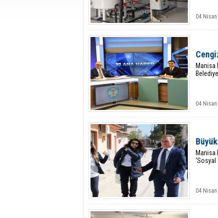
04 Nisan
Cengi
Manisa 
Belediy
04 Nisan
Büyük
Manisa B
‘Sosyal
04 Nisan