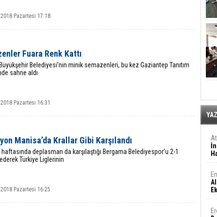
 2018 Pazartesi 17:18
enler Fuara Renk Kattı
üyükşehir Belediyesi’nin minik semazenleri, bu kez Gaziantep Tanıtım
nde sahne aldı
 2018 Pazartesi 16:31
YA
A
on Manisa’da Krallar Gibi Karşılandı
İn
. haftasında deplasman da karşılaştığı Bergama Belediyespor’u 2-1
Ha
derek Türkiye Liglerinin
En
Al
 2018 Pazartesi 16:25
E
Er