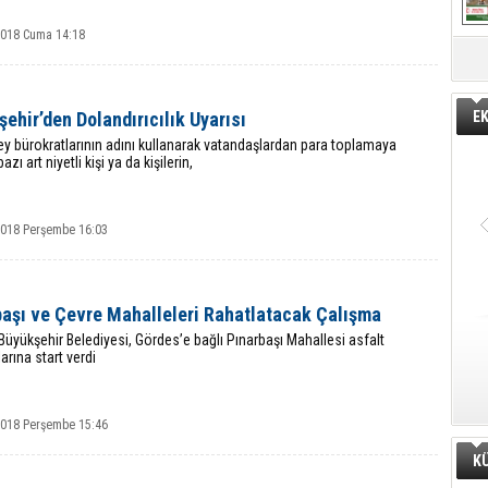
2018 Cuma 14:18
ehir’den Dolandırıcılık Uyarısı
E
y bürokratlarının adını kullanarak vatandaşlardan para toplamaya
azı art niyetli kişi ya da kişilerin,
2018 Perşembe 16:03
başı ve Çevre Mahalleleri Rahatlatacak Çalışma
üyükşehir Belediyesi, Gördes’e bağlı Pınarbaşı Mahallesi asfalt
arına start verdi
2018 Perşembe 15:46
K