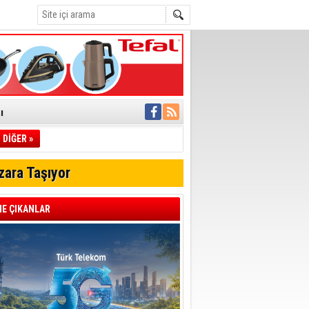
ı
DİĞER »
pıldı
 Toplandı
zara Taşıyor
A.Ş.’Ye İletti
Çağrısı
E ÇIKANLAR
 hızlı müdahale
'ye Geçti