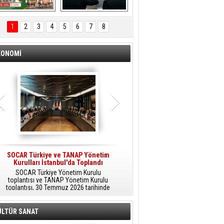
ÖNAL TARIM 
Aliağa'da Polis 
TANITIM FİLMİ
Haftası Kutlandı
1
2
3
4
5
6
7
8
KONOMİ
SOCAR Türkiye ve TANAP Yönetim
Tüpraş Temiz Hidrojen
Kurulları İstanbul'da Toplandı
Teknolojisini Sahada Test Edecek
SOCAR Türkiye Yönetim Kurulu
Stratejik Dönüşüm Planı kapsamında
toplantısı ve TANAP Yönetim Kurulu
düşük karbonlu ve yenilenebilir enerji
toplantısı, 30 Temmuz 2026 tarihinde
çözümlerine odaklanan Tüpraş, temiz
İstanbul’da gerçekleştirildi.
hidrojen teknolojileri alanında yenilikçi
projelere öncülük ediyor.
ÜLTÜR SANAT