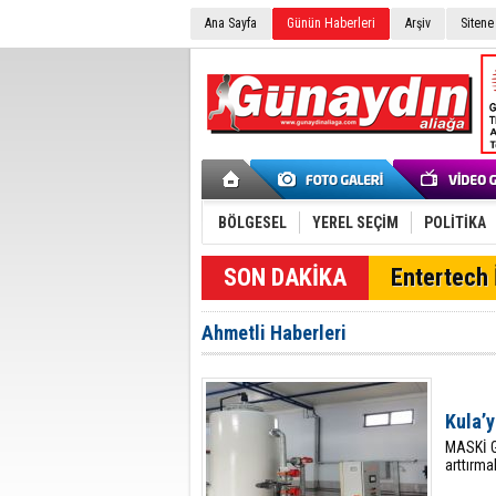
Ana Sayfa
Günün Haberleri
Arşiv
Sitene
BÖLGESEL
YEREL SEÇİM
POLİTİKA
Entertech İ
Ahmetli Haberleri
Kula’y
MASKİ G
arttırma