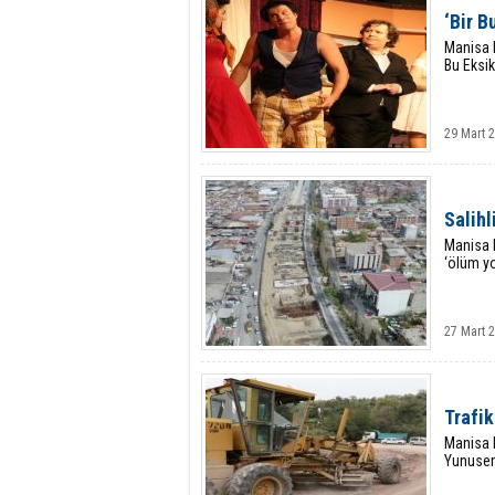
‘Bir B
Manisa B
Bu Eksik
29 Mart 
Salih
Manisa B
‘ölüm yo
27 Mart 2
Trafik
Manisa B
Yunusem