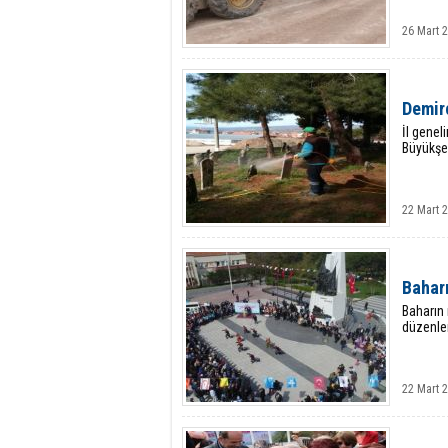
26 Mart 2
Demirc
İl genel
Büyükşeh
22 Mart 
Bahar
Baharın
düzenlen
22 Mart 