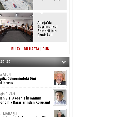
Aliağa'da
Gayrimenkul
Sektörü İçin
Ortak Akıl
Buluşması
BU AY
|
BU HAFTA
|
DÜN
ZARLAR
ta ATUN
giliz Dönemindeki Dini
klarımız
gin CİVAN
lah Bizi Akdeniz İnsanının
konomik Kararlarından Korusun!
ol MARAŞLI