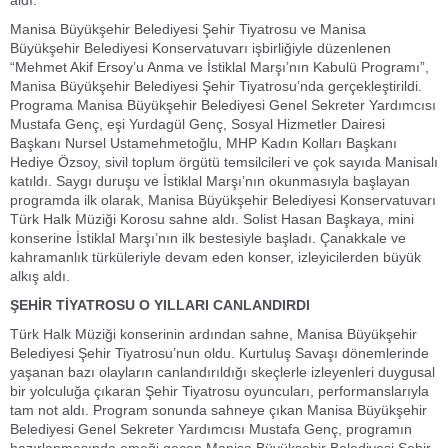
aldı.
Manisa Büyükşehir Belediyesi Şehir Tiyatrosu ve Manisa
Büyükşehir Belediyesi Konservatuvarı işbirliğiyle düzenlenen
“Mehmet Akif Ersoy’u Anma ve İstiklal Marşı’nın Kabulü Programı”,
Manisa Büyükşehir Belediyesi Şehir Tiyatrosu’nda gerçekleştirildi.
Programa Manisa Büyükşehir Belediyesi Genel Sekreter Yardımcısı
Mustafa Genç, eşi Yurdagül Genç, Sosyal Hizmetler Dairesi
Başkanı Nursel Ustamehmetoğlu, MHP Kadın Kolları Başkanı
Hediye Özsoy, sivil toplum örgütü temsilcileri ve çok sayıda Manisalı
katıldı. Saygı duruşu ve İstiklal Marşı’nın okunmasıyla başlayan
programda ilk olarak, Manisa Büyükşehir Belediyesi Konservatuvarı
Türk Halk Müziği Korosu sahne aldı. Solist Hasan Başkaya, mini
konserine İstiklal Marşı’nın ilk bestesiyle başladı. Çanakkale ve
kahramanlık türküleriyle devam eden konser, izleyicilerden büyük
alkış aldı.
ŞEHİR TİYATROSU O YILLARI CANLANDIRDI
Türk Halk Müziği konserinin ardından sahne, Manisa Büyükşehir
Belediyesi Şehir Tiyatrosu’nun oldu. Kurtuluş Savaşı dönemlerinde
yaşanan bazı olayların canlandırıldığı skeçlerle izleyenleri duygusal
bir yolculuğa çıkaran Şehir Tiyatrosu oyuncuları, performanslarıyla
tam not aldı. Program sonunda sahneye çıkan Manisa Büyükşehir
Belediyesi Genel Sekreter Yardımcısı Mustafa Genç, programın