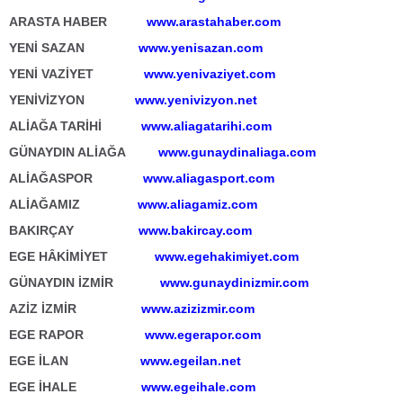
ARASTA HABER
www.arastahaber.com
YENİ SAZAN
www.yenisazan.com
YENİ VAZİYET
www.yenivaziyet.com
YENİVİZYON
www.yenivizyon.net
ALİAĞA TARİHİ
www.aliagatarihi.com
GÜNAYDIN ALİAĞA
www.gunaydinaliaga.com
ALİAĞASPOR
www.aliagasport.com
ALİAĞAMIZ
www.aliagamiz.com
BAKIRÇAY
www.bakircay.com
EGE HÂKİMİYET
www.egehakimiyet.com
GÜNAYDIN İZMİR
www.gunaydinizmir.com
AZİZ İZMİR
www.azizizmir.com
EGE RAPOR
www.egerapor.com
EGE İLAN
www.egeilan.net
EGE İHALE
www.egeihale.com