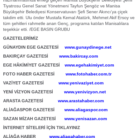
hazırlanmasında emeği geçen Manisa Büyükşehir Belediyesi Şehir
Tiyatrosu Genel Sanat Yönetmeni Tayfun Şengöz ve Manisa
Büyükşehir Belediyesi Konservatuvarı Şefi Sener Akıncı’ya çiçek
takdim etti. Ulu önder Mustafa Kemal Atatürk, Mehmet Akif Ersoy ve
tüm şehitleri rahmetle anan Genç, programa katılan Manisalılara
teşekkür etti. /EGE BASIN GRUBU
GAZETELERİMİZ
GÜNAYDIN EGE GAZETESİ
www.gunaydinege.net
BAKIRÇAY GAZETESİ
www.bakircay.com
EGE HÂKİMİYET GAZETESİ
www.egehakimiyet.com
FOTO HABER GAZETESİ
www.fotohaber.com.tr
VAZİYET GAZETESİ
www.yenivaziyet.com
YENİ VİZYON GAZETESİ
www.yenivizyon.net
ARASTA GAZETESİ
www.arastahaber.com
ALİAĞASPOR GAZETESİ
www.aliagaspor.com
SAZAN MİZAH GAZETESİ
www.yenisazan.com
İNTERNET SİTELERİ İÇİN TIKLAYINIZ
ALİAĞA HABER
www.aliagahaber.com