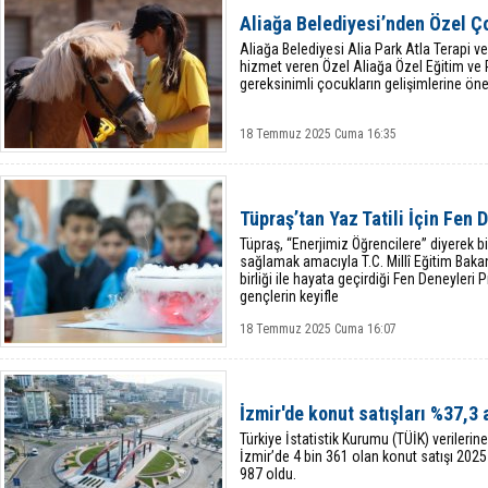
Aliağa Belediyesi’nden Özel Ç
Aliağa Belediyesi Alia Park Atla Terapi 
hizmet veren Özel Aliağa Özel Eğitim ve 
gereksinimli çocukların gelişimlerine ön
18 Temmuz 2025 Cuma 16:35
Tüpraş’tan Yaz Tatili İçin Fen 
Tüpraş, “Enerjimiz Öğrencilere” diyerek bi
sağlamak amacıyla T.C. Millî Eğitim Baka
birliği ile hayata geçirdiği Fen Deneyleri 
gençlerin keyifle
18 Temmuz 2025 Cuma 16:07
İzmir'de konut satışları %37,3 a
Türkiye İstatistik Kurumu (TÜİK) verilerin
İzmir’de 4 bin 361 olan konut satışı 2025 
987 oldu.