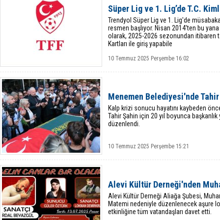
Süper Lig ve 1. Lig’de T.C. Kiml
Trendyol Süper Lig ve 1. Lig'de müsabaka
resmen başlıyor. Nisan 2014'ten bu yana
olarak, 2025-2026 sezonundan itibaren ta
Kartları ile giriş yapabile
10 Temmuz 2025 Perşembe 16:02
Menemen Belediyesi'nde Tahir 
Kalp krizi sonucu hayatını kaybeden ö
Tahir Şahin için 20 yıl boyunca başkanlı
düzenlendi.
10 Temmuz 2025 Perşembe 15:21
Alevi Kültür Derneği'nden Muha
Alevi Kültür Derneği Aliağa Şubesi, Muha
Matemi nedeniyle düzenlenecek aşure lo
etkinliğine tüm vatandaşları davet etti.