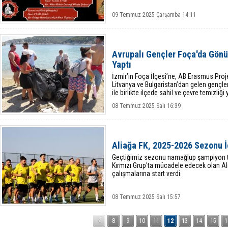
09 Temmuz 2025 Çarşamba 14:11
Avrupalı Gençler Foça'da Gönül
Yaptı
İzmir’in Foça İlçesi’ne, AB Erasmus Proj
Litvanya ve Bulgaristan’dan gelen gençler,
ile birlikte ilçede sahil ve çevre temizliği y
08 Temmuz 2025 Salı 16:39
Aliağa FK, 2025-2026 Sezonu İç
Geçtiğimiz sezonu namağlup şampiyon t
Kırmızı Grup'ta mücadele edecek olan A
çalışmalarına start verdi.
08 Temmuz 2025 Salı 15:57
8
9
10
11
12
13
14
15
1