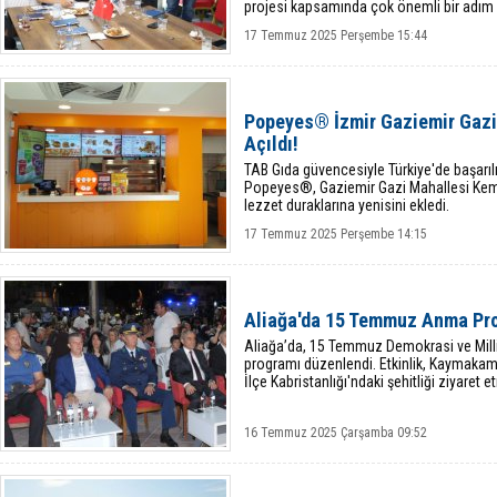
projesi kapsamında çok önemli bir adım 
17 Temmuz 2025 Perşembe 15:44
Popeyes® İzmir Gaziemir Gazi
Açıldı!
TAB Gıda güvencesiyle Türkiye'de başarıl
Popeyes®, Gaziemir Gazi Mahallesi Kema
lezzet duraklarına yenisini ekledi.
17 Temmuz 2025 Perşembe 14:15
Aliağa'da 15 Temmuz Anma Pr
Aliağa’da, 15 Temmuz Demokrasi ve Milli 
programı düzenlendi. Etkinlik, Kaymakam
İlçe Kabristanlığı'ndaki şehitliği ziyaret 
16 Temmuz 2025 Çarşamba 09:52