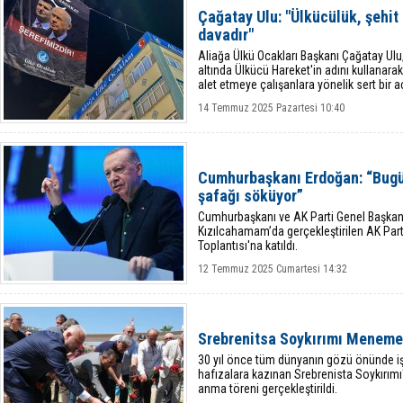
Çağatay Ulu: "Ülkücülük, şehit
davadır"
Aliağa Ülkü Ocakları Başkanı Çağatay Ulu,
altında Ülkücü Hareket'in adını kullanarak 
alet etmeye çalışanlara yönelik sert bir a
14 Temmuz 2025 Pazartesi 10:40
Cumhurbaşkanı Erdoğan: “Bugün
şafağı söküyor”
Cumhurbaşkanı ve AK Parti Genel Başkan
Kızılcahamam’da gerçekleştirilen AK Part
Toplantısı'na katıldı.
12 Temmuz 2025 Cumartesi 14:32
Srebrenitsa Soykırımı Meneme
30 yıl önce tüm dünyanın gözü önünde işl
hafızalara kazınan Srebrenista Soykırı
anma töreni gerçekleştirildi.