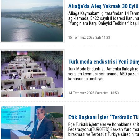
Aliağa’da Ateş Yakmak 30 Eylü
Aliağa Kaymakamlığı tarafından 14 Temm
açıklamada, 5422 sayılı İl İdaresi Kanu
“Yangınlara Karşı Önleyici Tedbirler” baş
15 Temmuz 2025 Salı 11:23
Türk moda endüstrisi Yeni Dün
Türk Moda Endüstrisi, Amerika Birleşik re
vergileri koyması sonrasında ABD pazar
konusunda ümitliydi.
14 Temmuz 2025 Pazartesi 13:53
Etik Başkanı İşler “Terörsüz T
Ege Turistik işletmeler ve Konaklamalar Bir
Federasyonu(TÜROFED) Başkan Yardımcısı
bırakması ve Terörsüz Türkiye sürecini tu