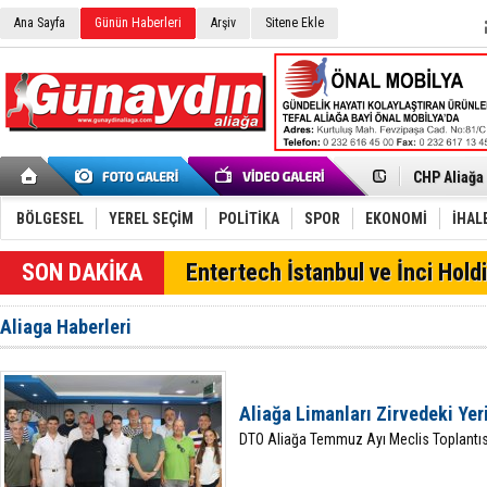
Ana Sayfa
Günün Haberleri
Arşiv
Sitene Ekle
İzmir'in K
CHP Aliağa
Çağrısı
Onat Tüneli
Menemen FK
Aliağa'da G
BÖLGESEL
YEREL SEÇİM
POLİTİKA
SPOR
EKONOMİ
İHAL
Çandarlı’n
Furkan Yön
SON DAKİKA
Entertech İstanbul ve İnci Holdi
Chp Aliağa
AK Parti Al
SOCAR Türk
Aliaga Haberleri
Trafiği dur
Alto, İnşaa
TÜVTÜRK’te
Aliağa'daki
Aliağa Limanları Zirvedeki Yer
Chp Aliağa'
DTO Aliağa Temmuz Ayı Meclis Toplantısı