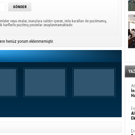
mleler veya imalar, inançlara saldırı içeren, imla kuralları ile yazılmamış,
ük harflerle yazılmış yorumlar onaylanmamaktadır.
ere henüz yorum eklenmemiştir.
YA
A
İn
Ha
En
Al
E
Er