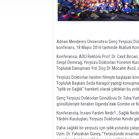
Uşak Haberleri / Muğla Haberleri / Ege Haberleri /
Adnan Menderes Üniversitesi Genç Yeryüzü Dokt
konferans, 18 Mayıs 2016 tarihinde Atatürk Kon
Konferansa, ADÜ Rektörü Prof. Dr. Cavit Bircan, 
Serpil Demirağ, Yeryüzü Doktorları Yönetim Ku
Topluluk Danışmanı Yrd. Doç.Dr. Mücahit Avcil, ak
Yeryüzü Doktorları tanıtım filmiyle başlayan k
Topluluk Başkanı Seda Karagöl yaptığı konuşmasınd
“İyilik ve Sağlık“ hareketi olarak çıktıkları bu yo
Genç Yeryüzü Doktorları Gönüllüsü Dr. Tuba Yur
gönüllüleriyle beraber Uganda’daki Gombe ve Kibu
Konferansta, İnsani Yardım Nedir? , Sağlık Nedi
Yârdim Kuruluşları, Yeryüzü Doktorları Kimdir gibi
Daha sağlıklı bir yeryüzü için iyilik yolunda çal
Uzm. Dr. Yahyahan Güney, ”Yeryüzünde insanlar ay