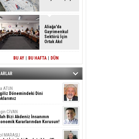
Aliağa'da
Gayrimenkul
Sektörü İçin
Ortak Akıl
Buluşması
BU AY
|
BU HAFTA
|
DÜN
ZARLAR
ta ATUN
giliz Dönemindeki Dini
klarımız
gin CİVAN
lah Bizi Akdeniz İnsanının
konomik Kararlarından Korusun!
ol MARAŞLI