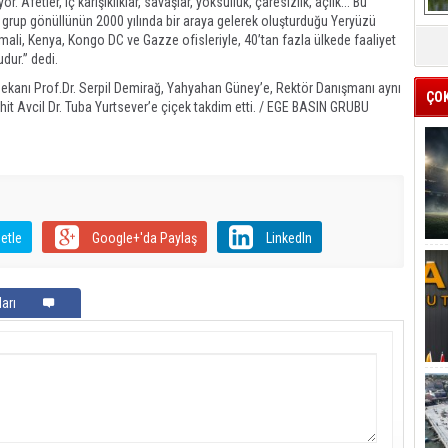
 Afetler, iç karışıklıklar, savaşlar, yoksulluk, çaresizlik, açlık... Bu
r grup gönüllünün 2000 yılında bir araya gelerek oluşturduğu Yeryüzü
omali, Kenya, Kongo DC ve Gazze ofisleriyle, 40’tan fazla ülkede faaliyet
dur.” dedi.
ekanı Prof.Dr. Serpil Demirağ, Yahyahan Güney’e, Rektör Danışmanı aynı
ÇO
t Avcil Dr. Tuba Yurtsever’e çiçek takdim etti. / EGE BASIN GRUBU
etle
Google+'da Paylaş
LinkedIn
arı