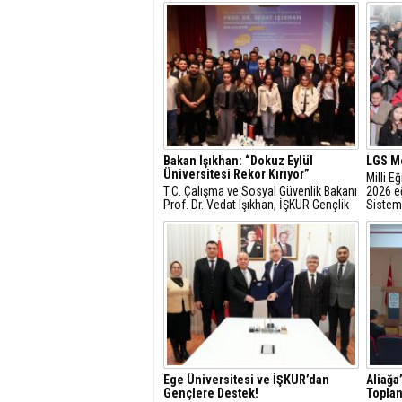
Bakan Işıkhan: “Dokuz Eylül
LGS Me
Üniversitesi Rekor Kırıyor”
Milli E
T.C. Çalışma ve Sosyal Güvenlik Bakanı
2026 eğ
Prof. Dr. Vedat Işıkhan, İŞKUR Gençlik
Sistem
Programı kapsamında Dokuz Eylül
sınav ta
Üniversitesi öğrencileriyle buluşarak
genç istihdamına ilişkin
değerlendirmelerde bulundu ve
öğrencilerin sorularını yanıtladı.
Ege Üniversitesi ve İŞKUR’dan
Aliağa
Gençlere Destek!
Toplan