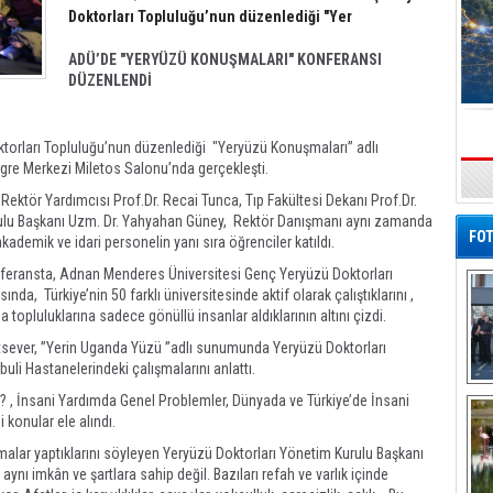
Doktorları Topluluğu’nun düzenlediği "Yer
ADÜ’DE "YERYÜZÜ KONUŞMALARI" KONFERANSI
DÜZENLENDİ
İzmir Haberleri / Manisa Haberleri / Aydın Haberleri / Denizli Haberleri / Kütahya Haberleri / Afyonkarahisar Haberleri /
orları Topluluğu’nun düzenlediği "Yeryüzü Konuşmaları” adlı
gre Merkezi Miletos Salonu’nda gerçekleşti.
s
Rektör Yardımcısı Prof.Dr. Recai Tunca, Tıp Fakültesi Dekanı Prof.Dr.
rulu Başkanı Uzm. Dr. Yahyahan Güney, Rektör Danışmanı aynı zamanda
FOT
ademik ve idari personelin yanı sıra öğrenciler katıldı.
onferansta, Adnan Menderes Üniversitesi Genç Yeryüzü Doktorları
a, Türkiye’nin 50 farklı üniversitesinde aktif olarak çalıştıklarını ,
lda topluluklarına sadece gönüllü insanlar aldıklarının altını çizdi.
tsever, ”Yerin Uganda Yüzü ”adlı sunumunda Yeryüzü Doktorları
li Hastanelerindeki çalışmalarını anlattı.
De
r? , İnsani Yardımda Genel Problemler, Dünyada ve Türkiye’de İnsani
Al
 konular ele alındı.
ışmalar yaptıklarını söyleyen Yeryüzü Doktorları Yönetim Kurulu Başkanı
nı imkân ve şartlara sahip değil. Bazıları refah ve varlık içinde