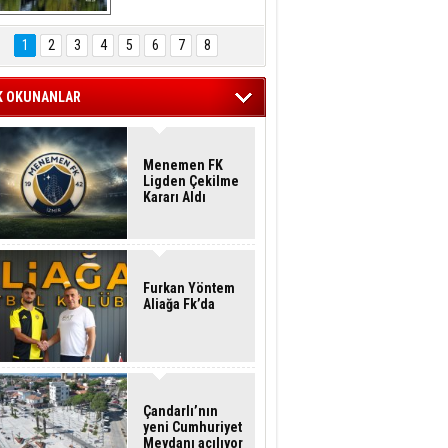
Hasan Eser'in 
Objektifinden
1
2
3
4
5
6
7
8
K OKUNANLAR
Menemen FK
Ligden Çekilme
Kararı Aldı
Furkan Yöntem
Aliağa Fk’da
Çandarlı’nın
yeni Cumhuriyet
Meydanı açılıyor