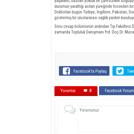
yaşarken, bazıları yokluk ve çaresizlikle boğuşuyor.
durumun yarattığı acıları yüreğinde hisseden bi
Doktorları bugün Türkiye, İngiltere, Pakistan, S
göstermiş bir uluslararası sağlık yardım kuruluşu
Soru cevap bölümünün ardından Tıp Fakültesi D
zamanda Topluluk Danışmanı Yrd. Doç.Dr. Mücahi
Facebook'ta Paylaş
Twe
Yorumlar
0
Facebook Yoruml