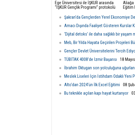
Ege Üniversitesi ile İŞKUR arasında
Aliağa 
“İŞKUR Gençlik Programı” protokolü
Eğitim 
imzalandı. Cumhurbaşkanı Recep
Hayatı
Tayyip Erdoğan’ın üniversite öğrencileri
ve tekn
Şakran'da Gençlerden Yerel Ekonomiye D
için başlattığı “İŞKUR Gençlik
Meslek
Programı” kapsamında, Ege
bir top
Amacı Dışında Faaliyet Gösteren Kurslar K
Üniversitesi ve İŞKUR İzmir İl
‘Dijital detoks’ ile daha sağlıklı bir yaşa
Müdürlüğü arasında iş bi
Meb, Bir Yılda Hayata Geçirilen Projeleri B
Gençler Devlet Üniversitelerini Tercih Ediyo
TÜBİTAK 4008’de İzmir Başarısı
18 Mayıs
İbrahim Oktugan son yolculuğuna uğurlan
Meslek Liseleri İçin İstihdam Odaklı Yeni
Alto’dan 2024’ün İlk Excel Eğitimi
08 Şub
Bu teknikle açılan kapı hayat kurtarıyor
0