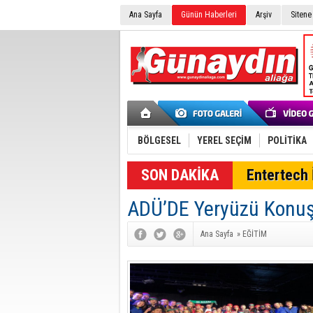
Ana Sayfa
Günün Haberleri
Arşiv
Sitene
BÖLGESEL
YEREL SEÇİM
POLİTİKA
SON DAKİKA
Entertech İ
ADÜ’DE Yeryüzü Konuş
Ana Sayfa
»
EĞİTİM