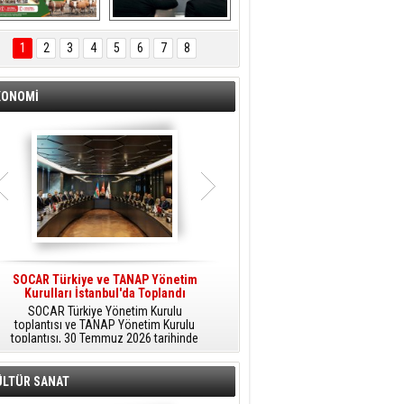
ÖNAL TARIM 
Aliağa'da Polis 
TANITIM FİLMİ
Haftası Kutlandı
1
2
3
4
5
6
7
8
KONOMİ
SOCAR Türkiye ve TANAP Yönetim
Tüpraş Temiz Hidrojen
Kurulları İstanbul'da Toplandı
Teknolojisini Sahada Test Edecek
SOCAR Türkiye Yönetim Kurulu
Stratejik Dönüşüm Planı kapsamında
toplantısı ve TANAP Yönetim Kurulu
düşük karbonlu ve yenilenebilir enerji
toplantısı, 30 Temmuz 2026 tarihinde
çözümlerine odaklanan Tüpraş, temiz
İstanbul’da gerçekleştirildi.
hidrojen teknolojileri alanında yenilikçi
projelere öncülük ediyor.
ÜLTÜR SANAT