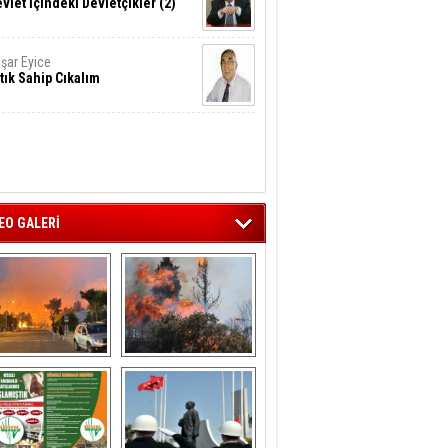
vlet İçindeki Devletçikler (2)
şar Eyice
tık Sahip Cıkalım
EO GALERİ
liağa ‘da  otluk 
Aliağa'nın Ciğerleri 
alanda çıkan 
Yandı
yangın evlere 
sıçramadan 
söndürüldü