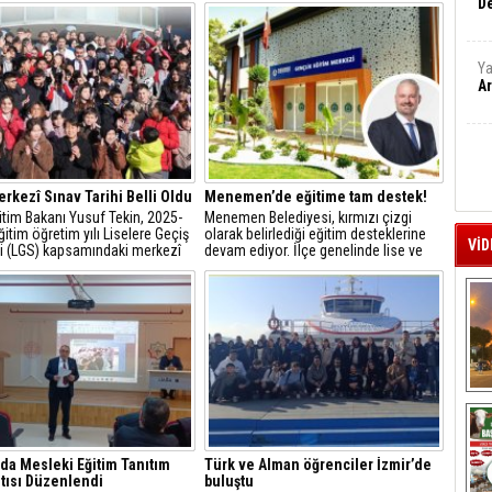
De
Ya
Ar
rkezî Sınav Tarihi Belli Oldu
Menemen’de eğitime tam destek!
ğitim Bakanı Yusuf Tekin, 2025-
Menemen Belediyesi, kırmızı çizgi
itim öğretim yılı Liselere Geçiş
olarak belirlediği eğitim desteklerine
VİD
i (LGS) kapsamındaki merkezî
devam ediyor. İlçe genelinde lise ve
rihini açıkladı.
üniversite sınavlarına girecek olan 8 ve
12. sınıflara tam 10 bin adet dijital
eğitim paketi dağıtıldı.
A
’da Mesleki Eğitim Tanıtım
Türk ve Alman öğrenciler İzmir’de
tısı Düzenlendi
buluştu