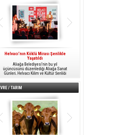
Helvacı’nın Köklü Mirası Şenlikle
Helvacı’da Kültür, Sanat Ve Müzik
A
Yaşatıldı
Şöleni
Aliağa Belediyesi’nin bu yıl
Aliağa Belediyesi tarafından
üçüncüsünü düzenlediği Aliağa Sanat
düzenlenen Aliağa Sanat Günleri, 25
Günleri, Helvacı Kilim ve Kültür Şenliği
Temmuz Cumartesi günü Helvacı’da
ile Helvacı’da renkli bir güne sahne
birbirinden renkli etkinliklerle devam
A
oldu.
edecek.
VRE / TARIM
o