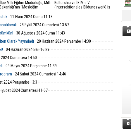
İlçe Milli Eğitim Müdürlüğü, Milli
Kültürship ve İBİM e.V.
Bakanlığı'nın "Mesleğim
(İntersektionales Bildungswerk) iş
m" projesi kapsamında mesleki
birliğiyle gerçekleştirilen okullar arası
ik eğitimin tanıtımı için Aliağa
değişim programının ilk ayağı İzmir’de
estek
11 Ekim 2024 Cuma 11:13
i ve Teknik Anadolu Lisesi’nde
gerçekleşti.
lantı gerçekleştirdi.
apatılacak
28 Eylül 2024 Cumartesi 13:57
E
m mümkün!
30 Ağustos 2024 Cuma 11:43
ülten Olarak Yayımladı
20 Haziran 2024 Perşembe 14:30
r!
04 Haziran 2024 Salı 16:29
 2024 Cumartesi 14:50
dı
09 Mayıs 2024 Perşembe 11:39
 Program
24 Şubat 2024 Cumartesi 14:46
at 2024 Perşembe 13:31
3 Şubat 2024 Cumartesi 11:07
K