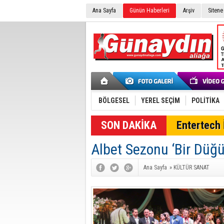
Ana Sayfa
Günün Haberleri
Arşiv
Sitene
BÖLGESEL
YEREL SEÇİM
POLİTİKA
SON DAKİKA
Entertech İ
Albet Sezonu ‘Bir Düğü
Ana Sayfa
»
KÜLTÜR SANAT