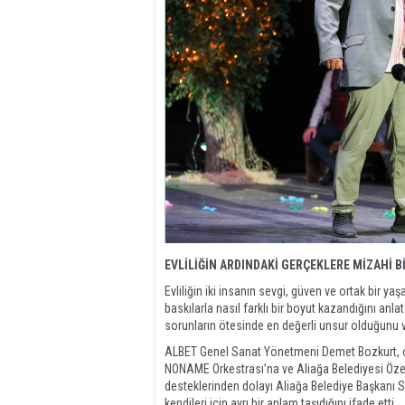
EVLİLİĞİN ARDINDAKİ GERÇEKLERE MİZAHİ B
Evliliğin iki insanın sevgi, güven ve ortak bir y
baskılarla nasıl farklı bir boyut kazandığını anl
sorunların ötesinde en değerli unsur olduğunu 
ALBET Genel Sanat Yönetmeni Demet Bozkurt, o
NONAME Orkestrası’na ve Aliağa Belediyesi Özel
desteklerinden dolayı Aliağa Belediye Başkanı 
kendileri için ayrı bir anlam taşıdığını ifade etti.