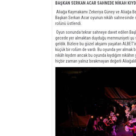
BAŞKAN SERKAN ACAR SAHNEDE NİKAH KIYD
Aliağa Kaymakamı Zekeriya Güney ve Aliağa Bele
Başkan Serkan Acar oyunun nikâh sahnesinde sür
rolünü üstlendi.
Oyun sonunda tekrar sahneye davet edilen Başk
gecede yer almaktan duyduğu memnuniyeti şu söz
geldik. Bizlere bu güzel akşamı yaşatan ALBET’i
küçük bir rolüm de vardı. Bu oyunda yer almak b
nikâh kıydım ancak bu oyunda kıydığım nikâhın 
hiçbir zaman yalnız bırakmayan değerli Aliağalı