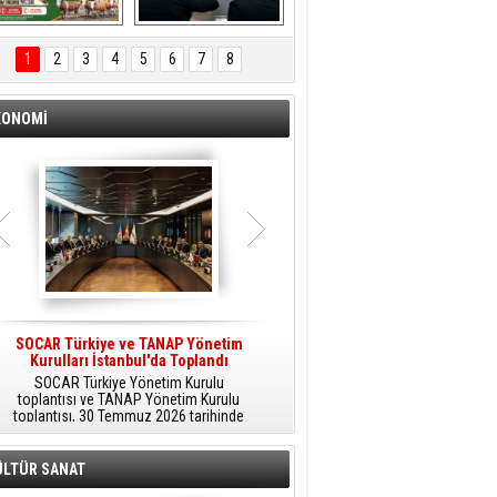
ÖNAL TARIM 
Aliağa'da Polis 
TANITIM FİLMİ
Haftası Kutlandı
1
2
3
4
5
6
7
8
KONOMİ
SOCAR Türkiye ve TANAP Yönetim
Tüpraş Temiz Hidrojen
Kurulları İstanbul'da Toplandı
Teknolojisini Sahada Test Edecek
SOCAR Türkiye Yönetim Kurulu
Stratejik Dönüşüm Planı kapsamında
toplantısı ve TANAP Yönetim Kurulu
düşük karbonlu ve yenilenebilir enerji
toplantısı, 30 Temmuz 2026 tarihinde
çözümlerine odaklanan Tüpraş, temiz
İstanbul’da gerçekleştirildi.
hidrojen teknolojileri alanında yenilikçi
projelere öncülük ediyor.
ÜLTÜR SANAT