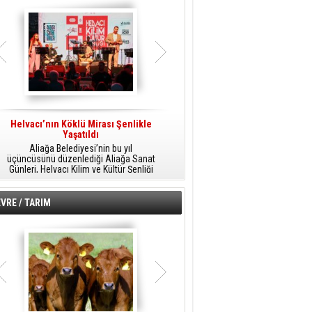
Helvacı’nın Köklü Mirası Şenlikle
Helvacı’da Kültür, Sanat Ve Müzik
A
Yaşatıldı
Şöleni
Aliağa Belediyesi’nin bu yıl
Aliağa Belediyesi tarafından
üçüncüsünü düzenlediği Aliağa Sanat
düzenlenen Aliağa Sanat Günleri, 25
Günleri, Helvacı Kilim ve Kültür Şenliği
Temmuz Cumartesi günü Helvacı’da
ile Helvacı’da renkli bir güne sahne
birbirinden renkli etkinliklerle devam
A
oldu.
edecek.
VRE / TARIM
o