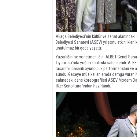
Aliağa Belediyesi’nin kültür ve sanat alanındak
Belediyesi Sanatevi (ASEV) yıl sonu etkinlikler
unutulmaz bir gece yaşattı.
Yazarlığını ve yönetmenliğini ALBET Genel San
Tiyatrosu’nda yoğun katılımla sahnelendi. ALBET
tasarımı, başarılı oyunculuk performansları ve at
sundu. Geceye müzikal anlamda damga vuran NON
sahnedeki dans koreografileri ASEV Modern Da
İlker Şenol tarafından hazırlandı.