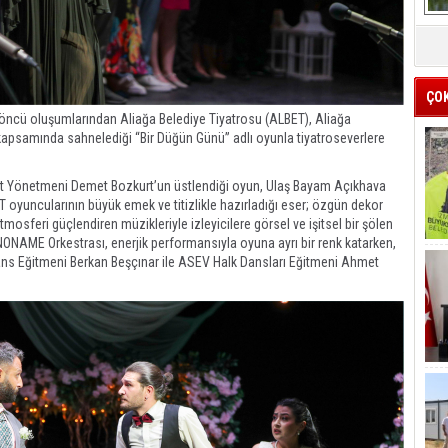
ÇO
i öncü oluşumlarından Aliağa Belediye Tiyatrosu (ALBET), Aliağa
i kapsamında sahnelediği “Bir Düğün Günü” adlı oyunla tiyatroseverlere
at Yönetmeni Demet Bozkurt’un üstlendiği oyun, Ulaş Bayam Açıkhava
 oyuncularının büyük emek ve titizlikle hazırladığı eser; özgün dekor
mosferi güçlendiren müzikleriyle izleyicilere görsel ve işitsel bir şölen
AME Orkestrası, enerjik performansıyla oyuna ayrı bir renk katarken,
ns Eğitmeni Berkan Beşçınar ile ASEV Halk Dansları Eğitmeni Ahmet