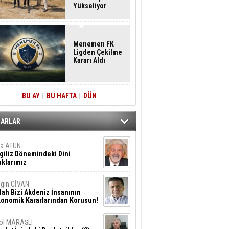
Yükseliyor
Menemen FK
Ligden Çekilme
Kararı Aldı
BU AY
|
BU HAFTA
|
DÜN
ZARLAR
ta ATUN
giliz Dönemindeki Dini
klarımız
gin CİVAN
lah Bizi Akdeniz İnsanının
konomik Kararlarından Korusun!
ol MARAŞLI