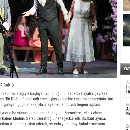
YA
A
İR BAKIŞ
İn
Ha
aşam kurma isteğiyle başlayan yolculuğunu, sade bir hayalin; çevresel
atan “Bir Düğün Günü” adlı eser, aşkın ve birlikte yaşama cesaretinin tüm
En
vurgulayan güçlü mesajıyla izleyenlerden büyük beğeni topladı.
Al
yunun hazırlanmasında emeği geçen öğrencilere, teknik ekibe,
E
 Kalem Müdürü Serap Cerrahoğlu’na teşekkür etti. Bozkurt ayrıca,
Serkan Acar’a teşekkür ederek, oyunda yer almayı kabul etmesinin
Er