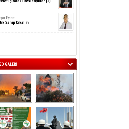
vlet İçindeki Devletçikler (2)
şar Eyice
tık Sahip Cıkalım
EO GALERİ
liağa ‘da  otluk 
Aliağa'nın Ciğerleri 
alanda çıkan 
Yandı
yangın evlere 
sıçramadan 
söndürüldü