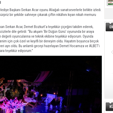
I
diye Başkanı Serkan Acar oyunu Aliağalı sanatseverlerle birlikte izledi.
priz bir şekilde sahneye çıkarak çiftin nikâhını kıyan nikah memuru
an Serkan Acar, Demet Bozkurt’a teşekkür çiçeğini takdim ederek,
E
lerle dile getirdi: “Bu akşam ‘Bir Düğün Günü’ oyununda bir araya
n değerli oyuncularına ve teknik ekibine teşekkür ediyorum. Oyunda
enim için çok özel ve keyifli bir deneyim oldu. Hayatım boyunca birçok
yeri ayrı oldu. Bu anlamlı geceyi hazırlayan Demet Hocamıza ve ALBET’i
lara teşekkür ediyorum.”
K