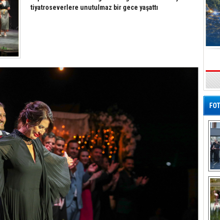
tiyatroseverlere unutulmaz bir gece yaşattı
s
FOT
De
Al