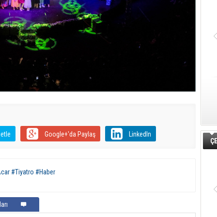
etle
Google+'da Paylaş
LinkedIn
ÇE
car #Tiyatro #Haber
arı