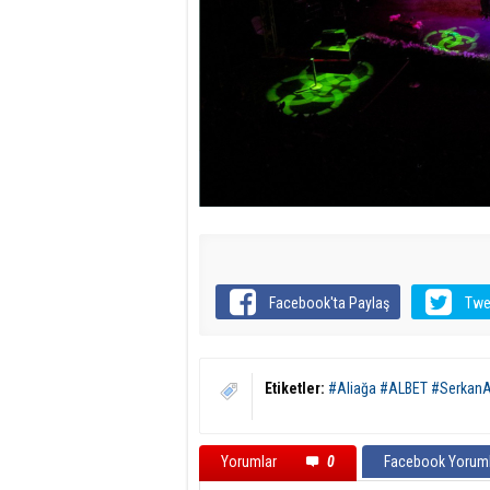
Facebook'ta Paylaş
Twe
Etiketler:
#Aliağa #ALBET #SerkanA
Yorumlar
0
Facebook Yoruml