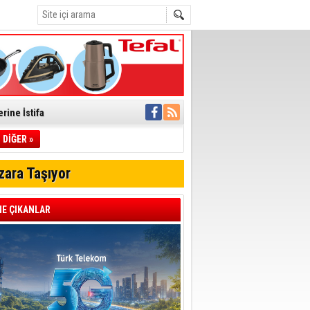
rine İstifa
ı
DİĞER »
zara Taşıyor
pıldı
 Toplandı
E ÇIKANLAR
A.Ş.’Ye İletti
Çağrısı
 hızlı müdahale
'ye Geçti