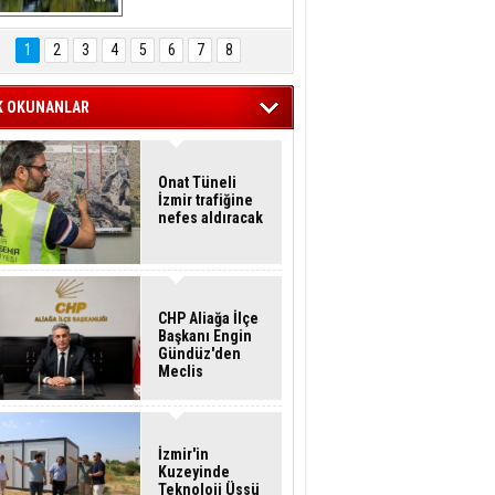
Hasan Eser'in 
Objektifinden
1
2
3
4
5
6
7
8
K OKUNANLAR
Onat Tüneli
İzmir trafiğine
nefes aldıracak
CHP Aliağa İlçe
Başkanı Engin
Gündüz'den
Meclis
Üyelerine İstifa
Çağrısı
İzmir'in
Kuzeyinde
Teknoloji Üssü