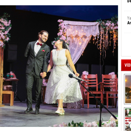
De
Ya
Ar
VİD
A