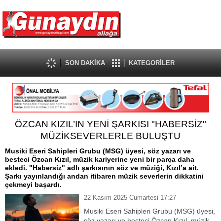
SON DAKİKA
KATEGORİLER
ÖZCAN KIZIL’IN YENİ ŞARKISI "HABERSİZ"
MÜZİKSEVERLERLE BULUŞTU
Musiki Eseri Sahipleri Grubu (MSG) üyesi, söz yazarı ve
besteci Özcan Kızıl, müzik kariyerine yeni bir parça daha
ekledi. "Habersiz" adlı şarkısının söz ve müziği, Kızıl’a ait.
Şarkı yayınlandığı andan itibaren müzik severlerin dikkatini
çekmeyi başardı.
22 Kasım 2025 Cumartesi 17:27
Musiki Eseri Sahipleri Grubu (MSG) üyesi,
söz yazarı ve besteci Özcan Kızıl, müzik