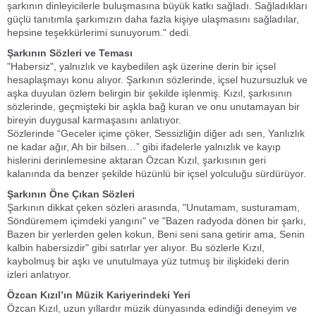
şarkının dinleyicilerle buluşmasına büyük katkı sağladı. Sağladıkları
güçlü tanıtımla şarkımızın daha fazla kişiye ulaşmasını sağladılar,
hepsine teşekkürlerimi sunuyorum." dedi.
Şarkının Sözleri ve Teması
"Habersiz", yalnızlık ve kaybedilen aşk üzerine derin bir içsel
hesaplaşmayı konu alıyor. Şarkının sözlerinde, içsel huzursuzluk ve
aşka duyulan özlem belirgin bir şekilde işlenmiş. Kızıl, şarkısının
sözlerinde, geçmişteki bir aşkla bağ kuran ve onu unutamayan bir
bireyin duygusal karmaşasını anlatıyor.
Sözlerinde “Geceler içime çöker, Sessizliğin diğer adı sen, Yanlızlık
ne kadar ağır, Ah bir bilsen…” gibi ifadelerle yalnızlık ve kayıp
hislerini derinlemesine aktaran Özcan Kızıl, şarkısının geri
kalanında da benzer şekilde hüzünlü bir içsel yolculuğu sürdürüyor.
Şarkının Öne Çıkan Sözleri
Şarkının dikkat çeken sözleri arasında, "Unutamam, susturamam,
Söndüremem içimdeki yangını" ve "Bazen radyoda dönen bir şarkı,
Bazen bir yerlerden gelen kokun, Beni seni sana getirir ama, Senin
kalbin habersizdir" gibi satırlar yer alıyor. Bu sözlerle Kızıl,
kaybolmuş bir aşkı ve unutulmaya yüz tutmuş bir ilişkideki derin
izleri anlatıyor.
Özcan Kızıl’ın Müzik Kariyerindeki Yeri
Özcan Kızıl, uzun yıllardır müzik dünyasında edindiği deneyim ve