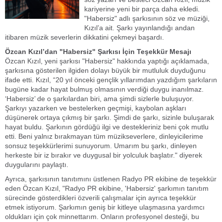
kariyerine yeni bir parça daha ekledi.
"Habersiz" adlı şarkısının söz ve müziği,
Kızıl’a ait. Şarkı yayınlandığı andan
itibaren müzik severlerin dikkatini çekmeyi başardı.
Özcan Kızıl’dan "Habersiz" Şarkısı İçin Teşekkür Mesajı
Özcan Kızıl, yeni şarkısı "Habersiz" hakkında yaptığı açıklamada,
şarkısına gösterilen ilgiden dolayı büyük bir mutluluk duyduğunu
ifade etti. Kızıl, “20 yıl önceki gençlik yıllarımdan yazdığım şarkıların
bugüne kadar hayat bulmuş olmasının verdiği duygu inanılmaz.
‘Habersiz’ de o şarkılardan biri, ama şimdi sizlerle buluşuyor.
Şarkıyı yazarken ve bestelerken geçmişi, kaybolan aşkları
düşünerek ortaya çıkmış bir şarkı. Şimdi de şarkı, sizinle buluşarak
hayat buldu. Şarkının gördüğü ilgi ve destekleriniz beni çok mutlu
etti. Beni yalnız bırakmayan tüm müzikseverlere, dinleyicilerime
sonsuz teşekkürlerimi sunuyorum. Umarım bu şarkı, dinleyen
herkeste bir iz bırakır ve duygusal bir yolculuk başlatır." diyerek
duygularını paylaştı.
Ayrıca, şarkısının tanıtımını üstlenen Radyo PR ekibine de teşekkür
eden Özcan Kızıl, "Radyo PR ekibine, 'Habersiz' şarkımın tanıtım
sürecinde gösterdikleri özverili çalışmalar için ayrıca teşekkür
etmek istiyorum. Şarkımın geniş bir kitleye ulaşmasına yardımcı
oldukları için çok minnettarım. Onların profesyonel desteği, bu