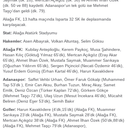
Saymak (dk. 28), Mertcan Açıkgöz (dk. 38) ve Ahmet İlhan Özek
(dk. 50 ve 88) kaydetti. Adanaspor'un tek golü ise Mehmet
Taşçı'dan geldi (dk. 79).
Aliağa FK, 13.hafta maçında Isparta 32 SK ile deplasmanda
karşılaşacak.
Stat:
Aliağa Atatürk Stadyumu
Hakemler:
Asen Albayrak, Volkan Altuntaş, Selim Göksu
Aliağa FK:
Kubilay Anteplioğlu, Kerem Paykoç, Musa Şahindere,
Hasan Kılıç (Göktuğ Yılmaz 65’dk), Mertcan Açıkgöz (Eray Akar
65’dk), Ahmet İlhan Özek, Mustafa Saymak, Muammer Sarıkaya
(Oğuzhan Yıldırım 65’dk), Sergen Piçinciol (Necati Özdemir 46’dk),
Yusuf Erdem Gümüş (Erhan Kartal 46’dk), Harun Kavaklıdere
Adanaspor:
Saffet Vehbi Urhan, Ömer Faruk Gökalp (Muhammed
Tap 53’dk ), Emir Can Aksu, Burhan Tuzun, Miraç Akay, Samet
Emlik, Deniz Özcan (Türker Kaplan 72’dk), Görkem Gökçe
(Mehmet Taşçı 72’dk), Ulaş Uzun (Mesut İncekara 46’dk), Mücahit
Beliren (Deniz Eşer 53’dk), Semih Bakır
Goller:
Harun Kavaklıdere (4’dk,15’dk) (Aliağa FK), Muammer
Sarıkaya 23’dk (Aliağa FK), Mustafa Saymak 28’dk (Aliağa FK),
Mertcan Açıkgöz 38‘dk (Aliağa FK) ,Ahmet İlhan Özek (50’dk,88‘dk)
(Aliağa FK), Mehmet Taşçı 79’dk (Adanaspor),