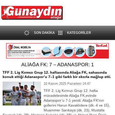
SON DAKİKA
KATEGORİLER
ALİAĞA FK: 7 – ADANASPOR: 1
TFF 2. Lig Kırmızı Grup 12. haftasında Aliağa FK, sahasında
konuk ettiği Adanaspor’u 7–1 gibi farklı bir skorla mağlup etti.
10 Kasım 2025 Pazartesi 14:47
TFF 2. Lig Kırmızı Grup 12. hafta
mücadelesinde Aliağa FK,evinde
Adanaspor’u 7-1 yendi. Aliağa FK'nın
gollerini Harun Kavaklıdere (dk. 4 ve 15),
Muammer Sarıkaya (dk. 23), Mustafa