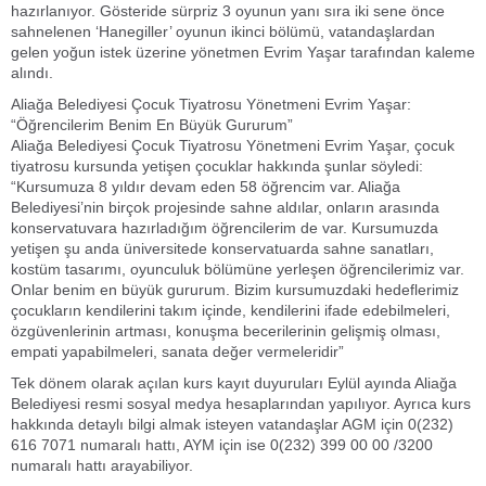
hazırlanıyor. Gösteride sürpriz 3 oyunun yanı sıra iki sene önce
sahnelenen ‘Hanegiller’ oyunun ikinci bölümü, vatandaşlardan
gelen yoğun istek üzerine yönetmen Evrim Yaşar tarafından kaleme
alındı.
Aliağa Belediyesi Çocuk Tiyatrosu Yönetmeni Evrim Yaşar:
“Öğrencilerim Benim En Büyük Gururum”
Aliağa Belediyesi Çocuk Tiyatrosu Yönetmeni Evrim Yaşar, çocuk
tiyatrosu kursunda yetişen çocuklar hakkında şunlar söyledi:
“Kursumuza 8 yıldır devam eden 58 öğrencim var. Aliağa
Belediyesi’nin birçok projesinde sahne aldılar, onların arasında
konservatuvara hazırladığım öğrencilerim de var. Kursumuzda
yetişen şu anda üniversitede konservatuarda sahne sanatları,
kostüm tasarımı, oyunculuk bölümüne yerleşen öğrencilerimiz var.
Onlar benim en büyük gururum. Bizim kursumuzdaki hedeflerimiz
çocukların kendilerini takım içinde, kendilerini ifade edebilmeleri,
özgüvenlerinin artması, konuşma becerilerinin gelişmiş olması,
empati yapabilmeleri, sanata değer vermeleridir”
Tek dönem olarak açılan kurs kayıt duyuruları Eylül ayında Aliağa
Belediyesi resmi sosyal medya hesaplarından yapılıyor. Ayrıca kurs
hakkında detaylı bilgi almak isteyen vatandaşlar AGM için 0(232)
616 7071 numaralı hattı, AYM için ise 0(232) 399 00 00 /3200
numaralı hattı arayabiliyor.