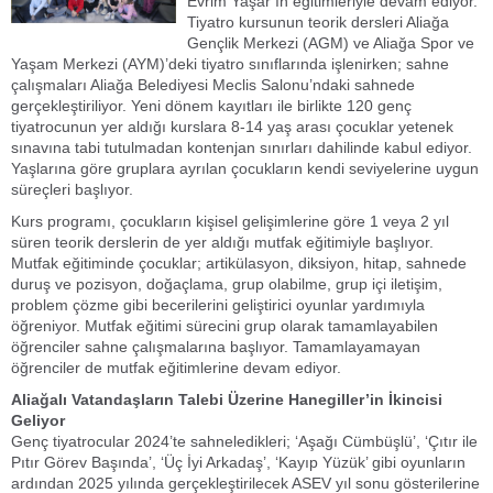
Evrim Yaşar’ın eğitimleriyle devam ediyor.
Tiyatro kursunun teorik dersleri Aliağa
Gençlik Merkezi (AGM) ve Aliağa Spor ve
Yaşam Merkezi (AYM)’deki tiyatro sınıflarında işlenirken; sahne
çalışmaları Aliağa Belediyesi Meclis Salonu’ndaki sahnede
gerçekleştiriliyor. Yeni dönem kayıtları ile birlikte 120 genç
tiyatrocunun yer aldığı kurslara 8-14 yaş arası çocuklar yetenek
sınavına tabi tutulmadan kontenjan sınırları dahilinde kabul ediyor.
Yaşlarına göre gruplara ayrılan çocukların kendi seviyelerine uygun
süreçleri başlıyor.
Kurs programı, çocukların kişisel gelişimlerine göre 1 veya 2 yıl
süren teorik derslerin de yer aldığı mutfak eğitimiyle başlıyor.
Mutfak eğitiminde çocuklar; artikülasyon, diksiyon, hitap, sahnede
duruş ve pozisyon, doğaçlama, grup olabilme, grup içi iletişim,
problem çözme gibi becerilerini geliştirici oyunlar yardımıyla
öğreniyor. Mutfak eğitimi sürecini grup olarak tamamlayabilen
öğrenciler sahne çalışmalarına başlıyor. Tamamlayamayan
öğrenciler de mutfak eğitimlerine devam ediyor.
Aliağalı Vatandaşların Talebi Üzerine Hanegiller’in İkincisi
Geliyor
Genç tiyatrocular 2024’te sahneledikleri; ‘Aşağı Cümbüşlü’, ‘Çıtır ile
Pıtır Görev Başında’, ‘Üç İyi Arkadaş’, ‘Kayıp Yüzük’ gibi oyunların
ardından 2025 yılında gerçekleştirilecek ASEV yıl sonu gösterilerine