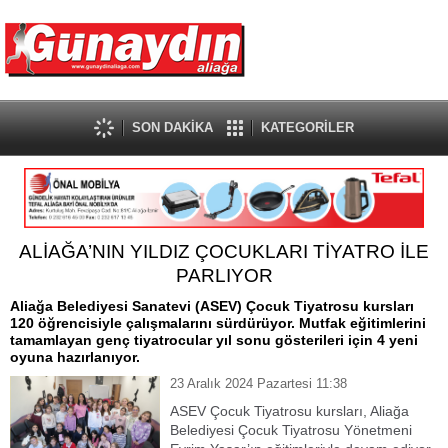
SON DAKİKA
KATEGORİLER
ALİAĞA’NIN YILDIZ ÇOCUKLARI TİYATRO İLE
PARLIYOR
Aliağa Belediyesi Sanatevi (ASEV) Çocuk Tiyatrosu kursları
120 öğrencisiyle çalışmalarını sürdürüyor. Mutfak eğitimlerini
tamamlayan genç tiyatrocular yıl sonu gösterileri için 4 yeni
oyuna hazırlanıyor.
23 Aralık 2024 Pazartesi 11:38
ASEV Çocuk Tiyatrosu kursları, Aliağa
Belediyesi Çocuk Tiyatrosu Yönetmeni