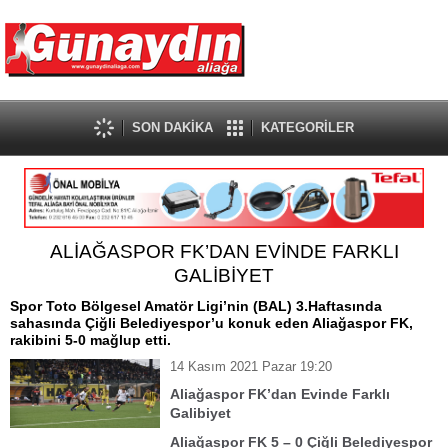
SON DAKİKA
KATEGORİLER
ALİAĞASPOR FK’DAN EVİNDE FARKLI
GALİBİYET
Spor Toto Bölgesel Amatör Ligi’nin (BAL) 3.Haftasında
sahasında Çiğli Belediyespor’u konuk eden Aliağaspor FK,
rakibini 5-0 mağlup etti.
14 Kasım 2021 Pazar 19:20
Aliağaspor FK’dan Evinde Farklı
Galibiyet
Aliağaspor FK 5 – 0 Çiğli Belediyespor