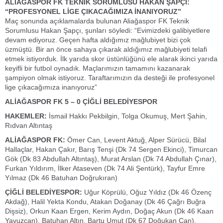
ALİAĞASPOR FK TEKNİK SORUMLUSU HAKAN ŞAPÇI:
“PROFESYONEL LİGE ÇIKACAĞIMIZA İNANIYORUZ”
Maç sonunda açıklamalarda bulunan Aliağaspor FK Teknik
Sorumlusu Hakan Şapçı, şunları söyledi: “Evimizdeki galibiyetlere
devam ediyoruz. Geçen hafta aldığımız mağlubiyet bizi çok
üzmüştü. Bir an önce sahaya çıkarak aldığımız mağlubiyeti telafi
etmek istiyorduk. İlk yarıda skor üstünlüğünü ele alarak ikinci yarıda
keyifli bir futbol oynadık. Maçlarımızın tamamını kazanarak
şampiyon olmak istiyoruz. Taraftarımızın da desteği ile profesyonel
lige çıkacağımıza inanıyoruz”
ALİAĞASPOR FK 5 – 0 ÇİĞLİ BELEDİYESPOR
HAKEMLER:
İsmail Hakkı Pekbilgin, Tolga Okumuş, Mert Şahin,
Rıdvan Altıntaş
ALİAĞASPOR FK:
Ömer Can, Levent Aktuğ, Alper Sürücü, Bilal
Hallaçlar, Hakan Çakır, Barış Tenşi (Dk 74 Sergen Ekinci), Timurcan
Gök (Dk 83 Abdullah Altıntaş), Murat Arslan (Dk 74 Abdullah Çınar),
Furkan Yıldırım, İlker Ataseven (Dk 74 Ali Şentürk), Tayfur Emre
Yılmaz (Dk 46 Batuhan Doğrukıran)
ÇİĞLİ BELEDİYESPOR:
Uğur Köprülü, Oğuz Yıldız (Dk 46 Özenç
Akdağ), Halil Yekta Kondu, Atakan Doğanay (Dk 46 Çağrı Buğra
Dişsiz), Orkun Kaan Ergen, Kerim Aydın, Doğaç Akun (Dk 46 Kaan
Yavuzcan), Batuhan Altın, Bartu Umut (Dk 67 Doğukan Can),