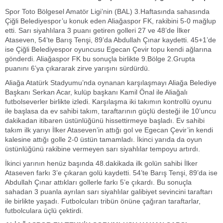
Spor Toto Bölgesel Amatör Ligi’nin (BAL) 3.Haftasında sahasında
Çiğli Belediyespor’u konuk eden Aliağaspor FK, rakibini 5-0 mağlup
etti. Sarı siyahlılara 3 puanı getiren golleri 27 ve 48’de İlker
Ataseven, 54’te Barış Tenşi, 89’da Abdullah Çınar kaydetti. 45+1’de
ise Çiğli Belediyespor oyuncusu Egecan Çevir topu kendi ağlarına
gönderdi. Aliağaspor FK bu sonuçla birlikte 9.Bölge 2.Grupta
puanını 6’ya çıkararak zirve yarışını sürdürdü.
Aliağa Atatürk Stadyumu’nda oynanan karşılaşmayı Aliağa Belediye
Başkanı Serkan Acar, kulüp başkanı Kamil Önal ile Aliağalı
futbolseverler birlikte izledi. Karşılaşma iki takımın kontrollü oyunu
ile başlasa da ev sahibi takım, taraftarının güçlü desteği ile 10’uncu
dakikadan itibaren üstünlüğünü hissettirmeye başladı. Ev sahibi
takım ilk yarıyı İlker Ataseven’in attığı gol ve Egecan Çevir’in kendi
kalesine attığı golle 2-0 üstün tamamladı. İkinci yarıda da oyun
üstünlüğünü rakibine vermeyen sarı siyahlılar tempoyu artırdı.
İkinci yarının henüz başında 48.dakikada ilk golün sahibi İlker
Ataseven farkı 3’e çıkaran golü kaydetti. 54’te Barış Tenşi, 89’da ise
Abdullah Çınar attıkları gollerle farkı 5’e çıkardı. Bu sonuçla
sahadan 3 puanla ayrılan sarı siyahlılar galibiyet sevincini taraftarı
ile birlikte yaşadı. Futbolcuları tribün önüne çağıran taraftarlar,
futbolculara üçlü çektirdi.