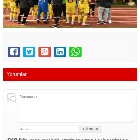
Yorumlar
UYARI:
Küfür, hakaret, rencide edici cümleler veya imalar, inançlara saldırı içeren,