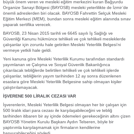
büyük önem veren ve mesleki eğitim merkezini kuran Bağyurdu
Organize Sanayi Bölgesi (BAYOSB) mesleki yeterlilikte de İzmir’de
önemli adreslerden biri olacak. BAYOSB Fahrettin Selçuk Mesleki
Eğitim Merkezi (MEM), bundan sonra mesleki eğitim alanında sınav
yaparak sertifika verecek.
BAYOSB, 23 Nisan 2015 tarihli ve 6645 sayılı İş Sağlığı ve
Güvenliği Kanunu hükmünce tehlikeli ve çok tehlikeli mesleklerde
çalışanlar için zorunlu hale getirilen Mesleki Yeterlilik Belgesi’ni
vermeye yetkili hale geldi.
Yeni kanuna göre Mesleki Yeterlilik Kurumu tarafından standardı
yayımlanan ve Çalışma ve Sosyal Güvenlik Bakanlığınca
çıkarılacak tebliğlerde belirtilen tehlikeli ve çok tehlikeli işlerde
çalışanlar, tebliğlerin yayım tarihinden 12 ay sonra düzenlenen
esaslara göre Mesleki Yeterlilik Belgesine sahip olmayan kişiler
çalıştırılamayacak.
İŞVERENE 500 LİRALIK CEZASI VAR
İşverenlerin, Mesleki Yeterlilik Belgesi olmayan her bir çalışan için
500 liralık idari para cezası ile karşılaşabileceğini ve tebliğ
tarihinden itibaren bir ay içinde ödemeleri gerekeceğinin altını çizen
BAYOSB Yönetim Kurulu Başkanı Aydın Telseren, böyle bir
yaptırımla karşılaşmamak için firmaların kendilerine
başvurabileceğini söyledi.