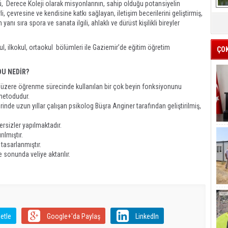
kü, Derece Koleji olarak misyonlarının, sahip olduğu potansiyelin
, çevresine ve kendisine katkı sağlayan, iletişim becerilerini geliştirmiş,
anı sıra spora ve sanata ilgili, ahlaklı ve dürüst kişilikli bireyler
l, ilkokul, ortaokul bölümleri ile Gaziemir’de eğitim öğretim
ÇO
DU NEDİR?
üzere öğrenme sürecinde kullanılan bir çok beyin fonksiyonunu
 metodudur.
rinde uzun yıllar çalışan psikolog Büşra Anginer tarafından geliştirilmiş,
rsizler yapılmaktadır.
ılmıştır.
tasarlanmıştır.
 sonunda veliye aktarılır.
etle
Google+'da Paylaş
LinkedIn