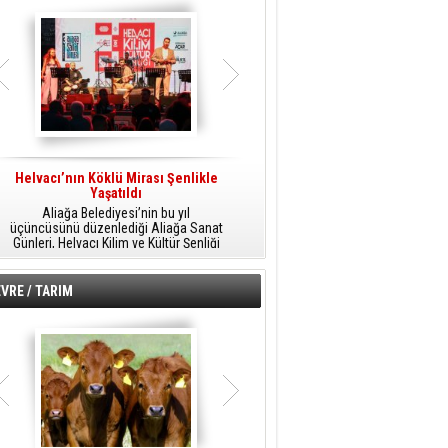
Helvacı’nın Köklü Mirası Şenlikle
Helvacı’da Kültür, Sanat Ve Müzik
A
Yaşatıldı
Şöleni
Aliağa Belediyesi’nin bu yıl
Aliağa Belediyesi tarafından
üçüncüsünü düzenlediği Aliağa Sanat
düzenlenen Aliağa Sanat Günleri, 25
Günleri, Helvacı Kilim ve Kültür Şenliği
Temmuz Cumartesi günü Helvacı’da
ile Helvacı’da renkli bir güne sahne
birbirinden renkli etkinliklerle devam
A
oldu.
edecek.
VRE / TARIM
o