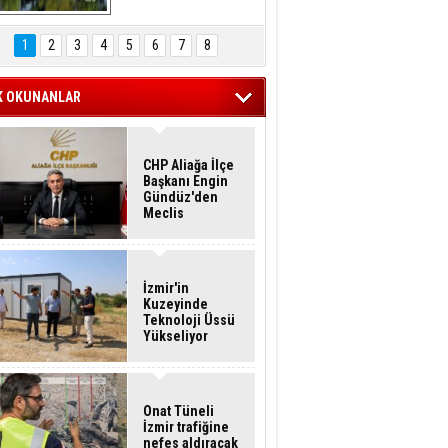
Hasan Eser'in 
Objektifinden
1
2
3
4
5
6
7
8
K OKUNANLAR
CHP Aliağa İlçe
Başkanı Engin
Gündüz'den
Meclis
Üyelerine İstifa
Çağrısı
İzmir'in
Kuzeyinde
Teknoloji Üssü
Yükseliyor
Onat Tüneli
İzmir trafiğine
nefes aldıracak