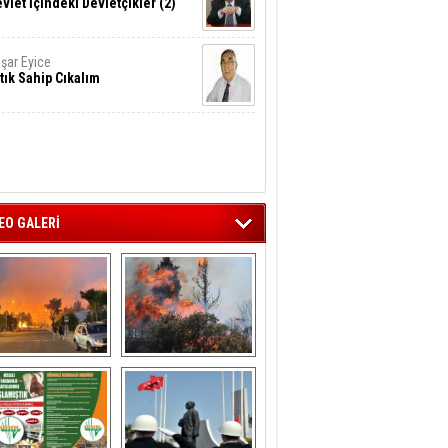
vlet İçindeki Devletçikler (2)
şar Eyice
tık Sahip Cıkalım
EO GALERİ
liağa ‘da  otluk 
Aliağa'nın Ciğerleri 
alanda çıkan 
Yandı
yangın evlere 
sıçramadan 
söndürüldü