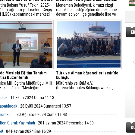
ğitim Bakanı Yusuf Tekin, 2025-
Menemen Belediyesi, kırmızı çizgi
itim öğretim yılı Liselere Geçiş
olarak belirlediği eğitim desteklerine
i (LGS) kapsamındaki merkezî
devam ediyor. İlçe genelinde lise ve
rihini açıkladı.
üniversite sınavlarına girecek olan 8 ve
12. sınıflara tam 10 bin adet dijital
eğitim paketi dağıtıldı.
E
’da Mesleki Eğitim Tanıtım
Türk ve Alman öğrenciler İzmir’de
tısı Düzenlendi
buluştu
İlçe Milli Eğitim Müdürlüğü, Milli
Kültürship ve İBİM e.V.
Bakanlığı'nın "Mesleğim
(İntersektionales Bildungswerk) iş
m" projesi kapsamında mesleki
birliğiyle gerçekleştirilen okullar arası
ik eğitimin tanıtımı için Aliağa
değişim programının ilk ayağı İzmir’de
estek
11 Ekim 2024 Cuma 11:13
i ve Teknik Anadolu Lisesi’nde
gerçekleşti.
lantı gerçekleştirdi.
apatılacak
28 Eylül 2024 Cumartesi 13:57
m mümkün!
30 Ağustos 2024 Cuma 11:43
ülten Olarak Yayımladı
20 Haziran 2024 Perşembe 14:30
K
r!
04 Haziran 2024 Salı 16:29