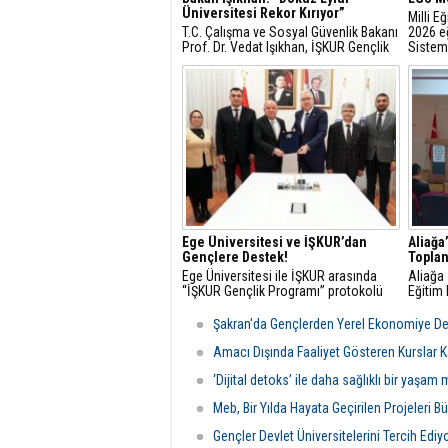
Üniversitesi Rekor Kırıyor”
Milli E
T.C. Çalışma ve Sosyal Güvenlik Bakanı
2026 eğ
Prof. Dr. Vedat Işıkhan, İŞKUR Gençlik
Sistem
Programı kapsamında Dokuz Eylül
sınav ta
Üniversitesi öğrencileriyle buluşarak
genç istihdamına ilişkin
değerlendirmelerde bulundu ve
öğrencilerin sorularını yanıtladı.
Ege Üniversitesi ve İŞKUR’dan
Aliağa
Gençlere Destek!
Toplan
Ege Üniversitesi ile İŞKUR arasında
Aliağa 
“İŞKUR Gençlik Programı” protokolü
Eğitim 
imzalandı. Cumhurbaşkanı Recep
Hayatı
Tayyip Erdoğan’ın üniversite öğrencileri
ve tekn
Şakran'da Gençlerden Yerel Ekonomiye D
için başlattığı “İŞKUR Gençlik
Meslek
Programı” kapsamında, Ege
bir top
Amacı Dışında Faaliyet Gösteren Kurslar K
Üniversitesi ve İŞKUR İzmir İl
‘Dijital detoks’ ile daha sağlıklı bir yaşa
Müdürlüğü arasında iş bi
Meb, Bir Yılda Hayata Geçirilen Projeleri B
Gençler Devlet Üniversitelerini Tercih Ediyo