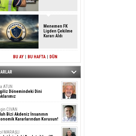
Menemen FK
Ligden Çekilme
Kararı Aldı
BU AY
|
BU HAFTA
|
DÜN
ZARLAR
ta ATUN
giliz Dönemindeki Dini
klarımız
gin CİVAN
lah Bizi Akdeniz İnsanının
konomik Kararlarından Korusun!
ol MARAŞLI