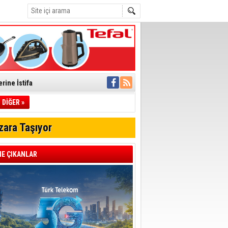
rine İstifa
ı
DİĞER »
zara Taşıyor
pıldı
 Toplandı
E ÇIKANLAR
A.Ş.’Ye İletti
Çağrısı
 hızlı müdahale
'ye Geçti