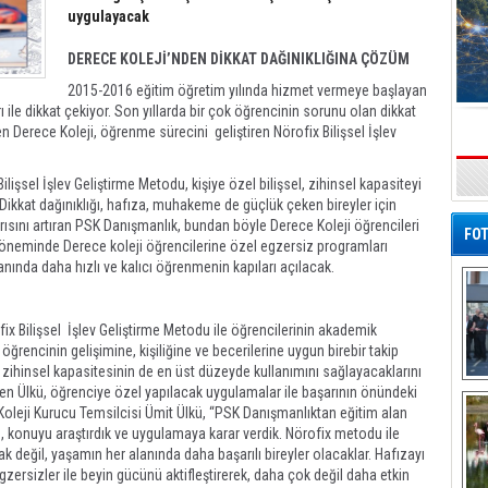
uygulayacak
DERECE KOLEJİ’NDEN DİKKAT DAĞINIKLIĞINA ÇÖZÜM
2015-2016 eğitim öğretim yılında hizmet vermeye başlayan
 ile dikkat çekiyor. Son yıllarda bir çok öğrencinin sorunu olan dikkat
 Derece Koleji, öğrenme sürecini geliştiren Nörofix Bilişsel İşlev
s
lişsel İşlev Geliştirme Metodu, kişiye özel bilişsel, zihinsel kapasiteyi
 Dikkat dağınıklığı, hafıza, muhakeme de güçlük çeken bireyler için
rısını artıran PSK Danışmanlık, bundan böyle Derece Koleji öğrencileri
FOT
döneminde Derece koleji öğrencilerine özel egzersiz programları
nında daha hızlı ve kalıcı öğrenmenin kapıları açılacak.
ix Bilişsel İşlev Geliştirme Metodu ile öğrencilerinin akademik
 öğrencinin gelişimine, kişiliğine ve becerilerine uygun birebir takip
 zihinsel kapasitesinin de en üst düzeyde kullanımını sağlayacaklarını
De
lirten Ülkü, öğrenciye özel yapılacak uygulamalar ile başarının önündeki
Al
 Koleji Kurucu Temsilcisi Ümit Ülkü, “PSK Danışmanlıktan eğitim alan
e, konuyu araştırdık ve uygulamaya karar verdik. Nörofix metodu ile
 değil, yaşamın her alanında daha başarılı bireyler olacaklar. Hafızayı
egzersizler ile beyin gücünü aktifleştirerek, daha çok değil daha etkin