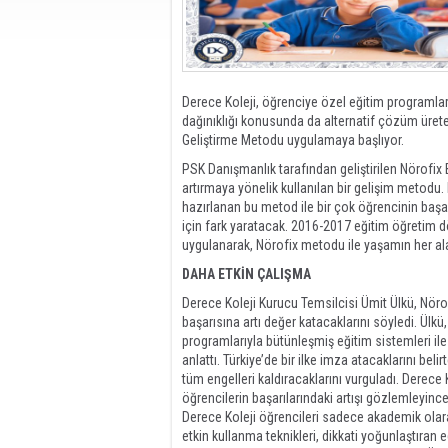
Derece Koleji, öğrenciye özel eğitim programları
dağınıklığı konusunda da alternatif çözüm üreten
Geliştirme Metodu uygulamaya başlıyor.
PSK Danışmanlık tarafından geliştirilen Nörofix Bi
artırmaya yönelik kullanılan bir gelişim metodu.
hazırlanan bu metod ile bir çok öğrencinin başa
için fark yaratacak. 2016-2017 eğitim öğretim 
uygulanarak, Nörofix metodu ile yaşamın her ala
DAHA ETKİN ÇALIŞMA
Derece Koleji Kurucu Temsilcisi Ümit Ülkü, Nörof
başarısına artı değer katacaklarını söyledi. Ülkü,
programlarıyla bütünleşmiş eğitim sistemleri ile
anlattı. Türkiye’de bir ilke imza atacaklarını be
tüm engelleri kaldıracaklarını vurguladı. Derece
öğrencilerin başarılarındaki artışı gözlemleyinc
Derece Koleji öğrencileri sadece akademik olarak
etkin kullanma teknikleri, dikkati yoğunlaştıran 