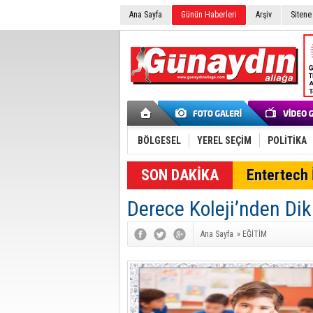
Ana Sayfa
Günün Haberleri
Arşiv
Sitene
BÖLGESEL
YEREL SEÇİM
POLİTİKA
SON DAKİKA
Entertech İ
Derece Koleji’nden Di
Ana Sayfa
»
EĞİTİM