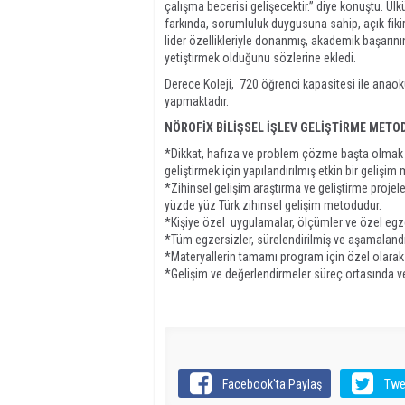
çalışma becerisi gelişecektir.” diye konuştu. Ül
farkında, sorumluluk duygusuna sahip, açık fikirli
lider özellikleriyle donanmış, akademik başarının y
yetiştirmek olduğunu sözlerine ekledi.
Derece Koleji, 720 öğrenci kapasitesi ile anaoku
yapmaktadır.
NÖROFİX BİLİŞSEL İŞLEV GELİŞTİRME METO
*Dikkat, hafıza ve problem çözme başta olmak 
geliştirmek için yapılandırılmış etkin bir gelişim
*Zihinsel gelişim araştırma ve geliştirme projele
yüzde yüz Türk zihinsel gelişim metodudur.
*Kişiye özel uygulamalar, ölçümler ve özel egze
*Tüm egzersizler, sürelendirilmiş ve aşamalandır
*Materyallerin tamamı program için özel olarak 
*Gelişim ve değerlendirmeler süreç ortasında ve
Facebook'ta Paylaş
Twe