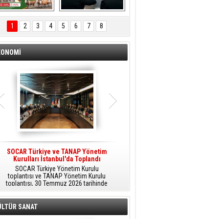
ÖNAL TARIM 
Aliağa'da Polis 
TANITIM FİLMİ
Haftası Kutlandı
1
2
3
4
5
6
7
8
KONOMİ
SOCAR Türkiye ve TANAP Yönetim
Tüpraş Temiz Hidrojen
Kurulları İstanbul'da Toplandı
Teknolojisini Sahada Test Edecek
SOCAR Türkiye Yönetim Kurulu
Stratejik Dönüşüm Planı kapsamında
toplantısı ve TANAP Yönetim Kurulu
düşük karbonlu ve yenilenebilir enerji
toplantısı, 30 Temmuz 2026 tarihinde
çözümlerine odaklanan Tüpraş, temiz
İstanbul’da gerçekleştirildi.
hidrojen teknolojileri alanında yenilikçi
projelere öncülük ediyor.
ÜLTÜR SANAT