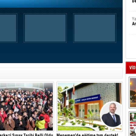
De
Ya
Ar
VİD
A
rkezî Sınav Tarihi Belli Oldu
Menemen’de eğitime tam destek!