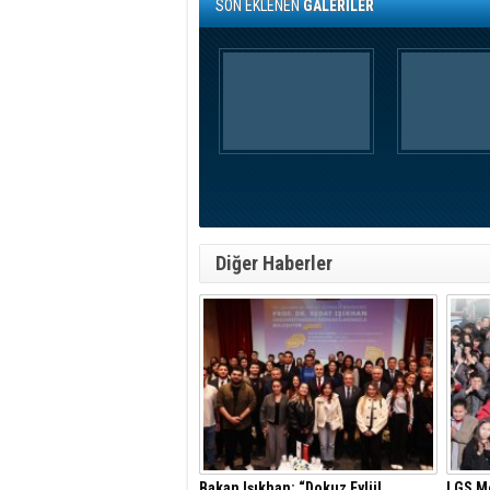
SON EKLENEN
GALERİLER
Diğer Haberler
Bakan Işıkhan: “Dokuz Eylül
LGS Me