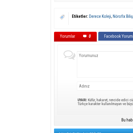
Etiketler:
Derece Koleji
,
Nörofix Bili
Yorumlar
0
Facebook Yoruml
UYARI:
Küfür, hakaret, rencide edici cü
Türkçe karakter kullanılmayan ve büy
Bu hab