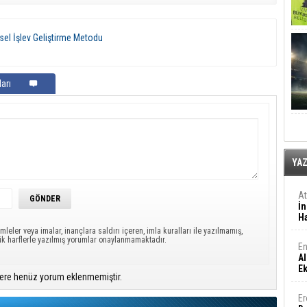
şsel İşlev Geliştirme Metodu
arı
YA
A
İn
Ha
mleler veya imalar, inançlara saldırı içeren, imla kuralları ile yazılmamış,
ük harflerle yazılmış yorumlar onaylanmamaktadır.
En
Al
E
ere henüz yorum eklenmemiştir.
Er