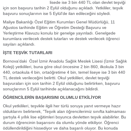
lisede ise 3 bin 440 TL olan devlet teşviği
için son başvuru tarihin 2 Eylül olduğunu açıkladı. Yetkililer, teşvik
başvuru sonuçlarının ise 5 Eylül'de ilan edileceğini söyledi.
Maliye Bakanlığı Özel Eğitim Kurumları Genel Müdürlüğü, 11
Ağustos tarihinde Eğitim ve Öğretim Desteği Başvuru ve
Yerleştirme Klavuzu konulu bir genelge yayınladı. Genelgede
kurumlara verilecek destek tutarları ve destek verilecek öğrenci
sayıları açıklandı.
İŞTE TEŞVİK TUTARLARI
Bornova'daki Özel İzmir Anadolu Sağlık Meslek Lisesi (İzmir Sağlık
Koleji) yetkilileri, buna göre okul öncesine 2 bin 860, ilkokula 3 bin
440, ortaokula 4 bin, ortaöğretime 4 bin, temel liseye ise 3 bin 440
TL destek verileceğini belirtti. Okul yetkilileri, devlet teşviği
başvuraları için son tarihin 2 Eylül olduğunu belirtirken, başvuru
sonuçlarının 5 Eylül tarihinde açıklanacağını bildirdi.
ÖĞRENCİLERİN BAŞARISINI OLUMLU ETKİLİYOR
Okul yetkilileri, teşvikle ilgili her türlü soruya yanıt vermeye hazır
olduklarını belirterek, "Teşvik alan öğrencilerimiz sınıfta kalmaması
şartıyla 4 yıllık lise eğitimleri boyunca devletten teşvik alabilirler. Bu
durum öğrencinin başarısını da olumlu yönde etkiliyor. Öğrenci
ödüllendirildiğini hissediyor ve daha başarılı oluyor. Bu konuda