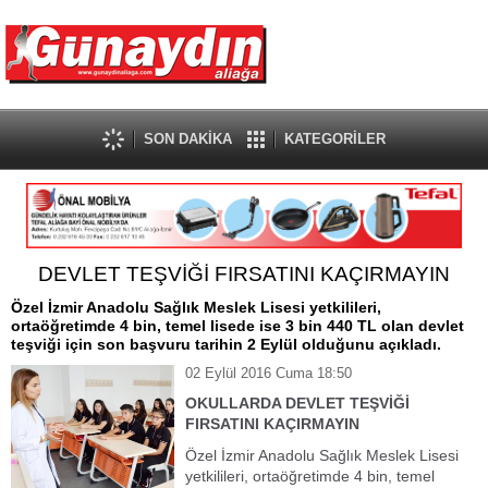
SON DAKİKA
KATEGORİLER
DEVLET TEŞVİĞİ FIRSATINI KAÇIRMAYIN
Özel İzmir Anadolu Sağlık Meslek Lisesi yetkilileri,
ortaöğretimde 4 bin, temel lisede ise 3 bin 440 TL olan devlet
teşviği için son başvuru tarihin 2 Eylül olduğunu açıkladı.
02 Eylül 2016 Cuma 18:50
OKULLARDA DEVLET TEŞVİĞİ
FIRSATINI KAÇIRMAYIN
Özel İzmir Anadolu Sağlık Meslek Lisesi
yetkilileri, ortaöğretimde 4 bin, temel