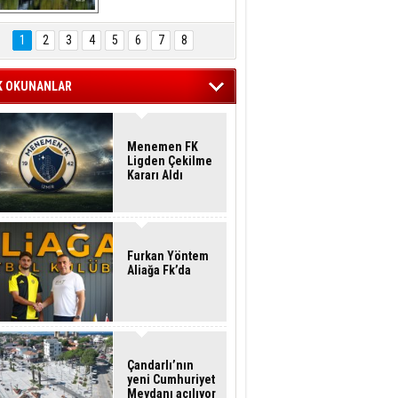
Hasan Eser'in 
Objektifinden
1
2
3
4
5
6
7
8
K OKUNANLAR
Menemen FK
Ligden Çekilme
Kararı Aldı
Furkan Yöntem
Aliağa Fk’da
Çandarlı’nın
yeni Cumhuriyet
Meydanı açılıyor