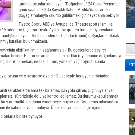
türünde oyunlar sergileyen “Doğaçhane” 24 Ocak Perşembe
günü saat 20:30’da Bayraklı Sahne Modda’da seyircilerini
doğaçlamalarıyla şaşırtıp güldürmek için heyecanla bekliyor.
Tiyatro Sporu ABD ve Avrupa 'da, Theatresports ismi ile,
 "Modern Doğaçlama Tiyatro" ya ait bir gösteri türüdür. Oyuncuların
 mantığına dayanır. Bir birbirinden farklı turlar (round) doğaçlama olarak
nmiş kuralları bulunmaktadır.
seyircinin aktif katılımının sağlanmasıdır. Bu gösterilerde seyirci
s
lamaları belirler. Her tur seyirciden alınan bir fikir (oyuncunun doğaçlamayı
gi bir fikir - mekân, nesne, durum, yönelim vs.) doğrultusunda
FOT
ey o oyuna ve o seyirciye özeldir. Bu sebeple her oyun birbirinden
arklı karakterlerde ama tek bir amaç için yola çıkmış çılgın üyeler var.
 plansız, sürprizlerle dolu ve kontrol edilemez. Bu durumu kabullenmek
n bazı normallik sınırlarını esnetmeye ihtiyaç var. Görünenin arkasındaki
ne ile sahnede vücut buluyor. Üstelik seyirci de bu işin içinde...
De
Al
ıp onlarla birlikte oynuyor.