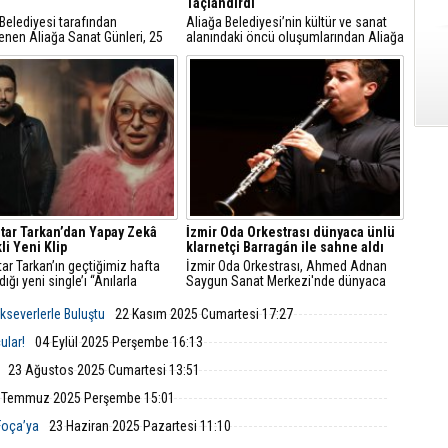
Taçlandırdı
Belediyesi tarafından
Aliağa Belediyesi’nin kültür ve sanat
enen Aliağa Sanat Günleri, 25
alanındaki öncü oluşumlarından Aliağa
 Cumartesi günü Helvacı’da
Belediye Tiyatrosu (ALBET), Aliağa
nden renkli etkinliklerle devam
Belediyesi Sanatevi (ASEV) yıl sonu
.
etkinlikleri kapsamında sahnelediği “Bir
Düğün Günü” adlı oyunla
tiyatroseverlere unutulmaz bir gece
yaşattı
ar Tarkan’dan Yapay Zekâ
İzmir Oda Orkestrası dünyaca ünlü
li Yeni Klip
klarnetçi Barragán ile sahne aldı
r Tarkan’ın geçtiğimiz hafta
İzmir Oda Orkestrası, Ahmed Adnan
dığı yeni single’ı “Anılarla
Saygun Sanat Merkezi'nde dünyaca
k”, şimdi yapay zekada
ünlü klarnet sanatçısı Pablo Barragán
nan özel klibiyle YouTube’da
ile sahne aldı. Konser, sanatseverlere
ikseverlerle Buluştu
22 Kasım 2025 Cumartesi 17:27
a!
unutulmaz bir akşam yaşattı.
ular!
04 Eylül 2025 Perşembe 16:13
23 Ağustos 2025 Cumartesi 13:51
 Temmuz 2025 Perşembe 15:01
Foça’ya
23 Haziran 2025 Pazartesi 11:10