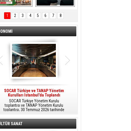
ÖNAL TARIM 
Aliağa'da Polis 
TANITIM FİLMİ
Haftası Kutlandı
1
2
3
4
5
6
7
8
KONOMİ
SOCAR Türkiye ve TANAP Yönetim
Tüpraş Temiz Hidrojen
Kurulları İstanbul'da Toplandı
Teknolojisini Sahada Test Edecek
SOCAR Türkiye Yönetim Kurulu
Stratejik Dönüşüm Planı kapsamında
toplantısı ve TANAP Yönetim Kurulu
düşük karbonlu ve yenilenebilir enerji
toplantısı, 30 Temmuz 2026 tarihinde
çözümlerine odaklanan Tüpraş, temiz
İstanbul’da gerçekleştirildi.
hidrojen teknolojileri alanında yenilikçi
projelere öncülük ediyor.
ÜLTÜR SANAT