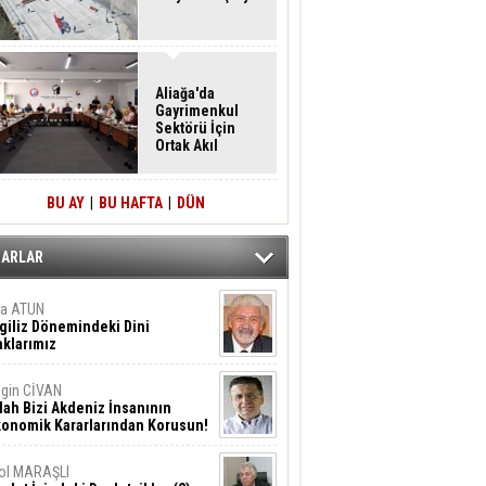
Aliağa'da
Gayrimenkul
Sektörü İçin
Ortak Akıl
Buluşması
BU AY
|
BU HAFTA
|
DÜN
ZARLAR
ta ATUN
giliz Dönemindeki Dini
klarımız
gin CİVAN
lah Bizi Akdeniz İnsanının
konomik Kararlarından Korusun!
ol MARAŞLI