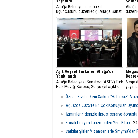
Yaşatıldı
Şöleni
Aliağa Belediyesi’nin bu yıl
Aliağa 
üçüncüsünü düzenlediği Aliağa Sanat
düzenl
Günleri, Helvacı Kilim ve Kültür Şenliği
Temmuz
ile Helvacı’da renkli bir güne sahne
birbiri
oldu.
edecek
Aşık Veysel Türküleri Aliağa’da
Megast
Yankılandı
Destek
Aliağa Belediyesi Sanatevi (ASEV) Türk
Megasta
Halk Müziği Korosu, 20. yüzyıl aşıklık
yayınla
geleneğinin büyük ozanı Aşık Veysel’in
Yaşama
türküleri, şiirleri ve yaşam öyküsünün
hazırla
Özcan Kızıl’ın Yeni Şarkısı "Habersiz" Müz
sahneye taşındığı anlatımlı bir konserle
yayınd
sanatseverlerle buluştu.
Ağustos 2025’te En Çok Konuşulan Oyunc
İzmirlilerin denizle ilişkisi sergiye dönüştü
Foçalı Duayen Turizmciden Yeni Kitap
24
Şarkılar Şiirler Mizansenlerle Smyrna’dan 