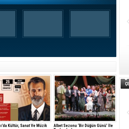
ÇE
ı’da Kültür, Sanat Ve Müzik
Albet Sezonu ‘Bir Düğün Günü’ İle