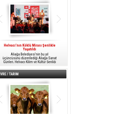
Helvacı’nın Köklü Mirası Şenlikle
Helvacı’da Kültür, Sanat Ve Müzik
A
Yaşatıldı
Şöleni
Aliağa Belediyesi’nin bu yıl
Aliağa Belediyesi tarafından
üçüncüsünü düzenlediği Aliağa Sanat
düzenlenen Aliağa Sanat Günleri, 25
Günleri, Helvacı Kilim ve Kültür Şenliği
Temmuz Cumartesi günü Helvacı’da
ile Helvacı’da renkli bir güne sahne
birbirinden renkli etkinliklerle devam
A
oldu.
edecek.
VRE / TARIM
o