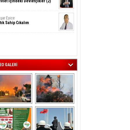
vlet İçindeki Devletçikler (2)
şar Eyice
tık Sahip Cıkalım
EO GALERİ
liağa ‘da  otluk 
Aliağa'nın Ciğerleri 
alanda çıkan 
Yandı
yangın evlere 
sıçramadan 
söndürüldü