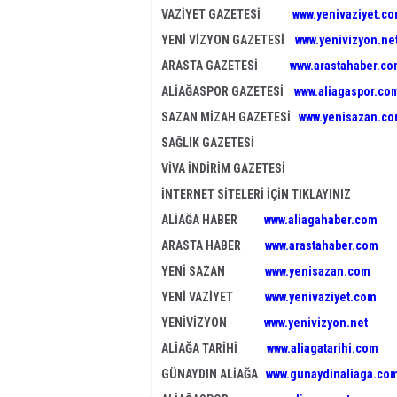
VAZİYET GAZETESİ
www.yenivaziyet.c
YENİ VİZYON GAZETESİ
www.yenivizyon.ne
ARASTA GAZETESİ
www.arastahaber.c
ALİAĞASPOR GAZETESİ
www.aliagaspor.co
SAZAN MİZAH GAZETESİ
www.yenisazan.c
SAĞLIK GAZETESİ
VİVA İNDİRİM GAZETESİ
İNTERNET SİTELERİ İÇİN TIKLAYINIZ
ALİAĞA HABER
www.aliagahaber.com
ARASTA HABER
www.arastahaber.com
YENİ SAZAN
www.yenisazan.com
YENİ VAZİYET
www.yenivaziyet.com
YENİVİZYON
www.yenivizyon.net
ALİAĞA TARİHİ
www.aliagatarihi.com
GÜNAYDIN ALİAĞA
www.gunaydinaliaga.co