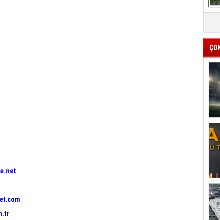
ÇO
e.net
et.com
.tr