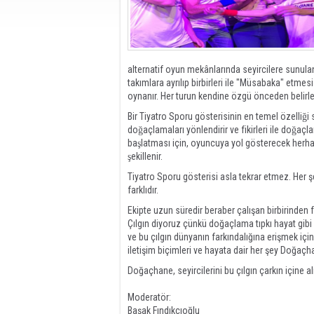
alternatif oyun mekânlarında seyircilere sunulan
takımlara ayrılıp birbirleri ile "Müsabaka" etmesi
oynanır. Her turun kendine özgü önceden belirle
Bir Tiyatro Sporu gösterisinin en temel özelliği 
doğaçlamaları yönlendirir ve fikirleri ile doğaç
başlatması için, oyuncuya yol gösterecek herhan
şekillenir.
Tiyatro Sporu gösterisi asla tekrar etmez. Her ş
farklıdır.
Ekipte uzun süredir beraber çalışan birbirinden f
Çılgın diyoruz çünkü doğaçlama tıpkı hayat gibi
ve bu çılgın dünyanın farkındalığına erişmek içi
iletişim biçimleri ve hayata dair her şey Doğaçha
Doğaçhane, seyircilerini bu çılgın çarkın içine al
Moderatör:
Başak Fındıkçıoğlu