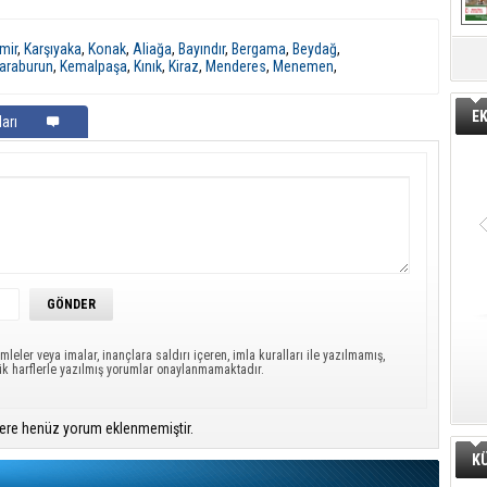
mir
,
Karşıyaka
,
Konak
,
Aliağa
,
Bayındır
,
Bergama
,
Beydağ
,
araburun
,
Kemalpaşa
,
Kınık
,
Kiraz
,
Menderes
,
Menemen
,
E
arı
mleler veya imalar, inançlara saldırı içeren, imla kuralları ile yazılmamış,
ük harflerle yazılmış yorumlar onaylanmamaktadır.
ere henüz yorum eklenmemiştir.
K