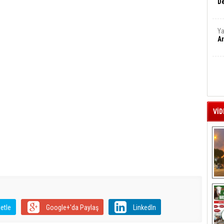
De
Ya
Ar
VİD
A
etle
Google+'da Paylaş
LinkedIn