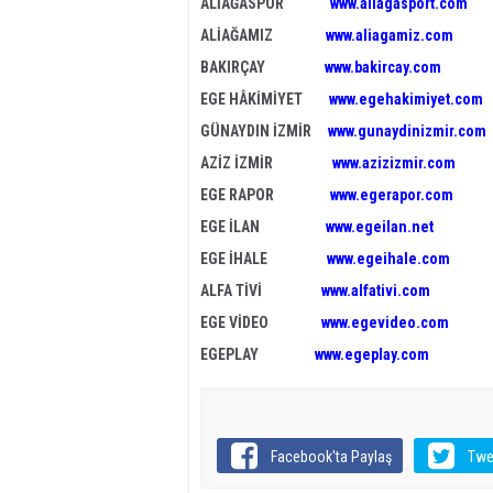
ALİAĞASPOR
www.aliagasport.com
ALİAĞAMIZ
www.aliagamiz.com
BAKIRÇAY
www.bakircay.com
EGE HÂKİMİYET
www.egehakimiyet.com
GÜNAYDIN İZMİR
www.gunaydinizmir.com
AZİZ İZMİR
www.azizizmir.com
EGE RAPOR
www.egerapor.com
EGE İLAN
www.egeilan.net
EGE İHALE
www.egeihale.com
ALFA TİVİ
www.alfativi.com
EGE VİDEO
www.egevideo.com
EGEPLAY
www.egeplay.com
Facebook'ta Paylaş
Twe