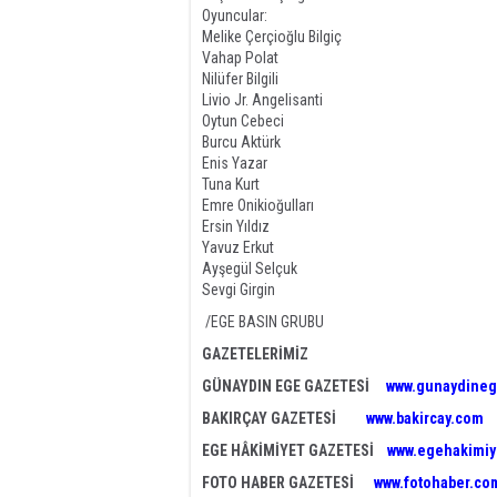
Oyuncular:
Melike Çerçioğlu Bilgiç
Vahap Polat
Nilüfer Bilgili
Livio Jr. Angelisanti
Oytun Cebeci
Burcu Aktürk
Enis Yazar
Tuna Kurt
Emre Onikioğulları
Ersin Yıldız
Yavuz Erkut
Ayşegül Selçuk
Sevgi Girgin
/EGE BASIN GRUBU
GAZETELERİMİZ
GÜNAYDIN EGE GAZETESİ
www.gunaydineg
BAKIRÇAY GAZETESİ
www.bakircay.com
EGE HÂKİMİYET GAZETESİ
www.egehakimiy
FOTO HABER GAZETESİ
www.fotohaber.com