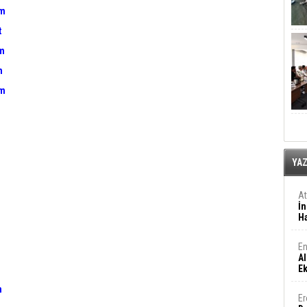
om
t
om
m
om
YA
A
İn
Ha
En
Al
E
m
Er