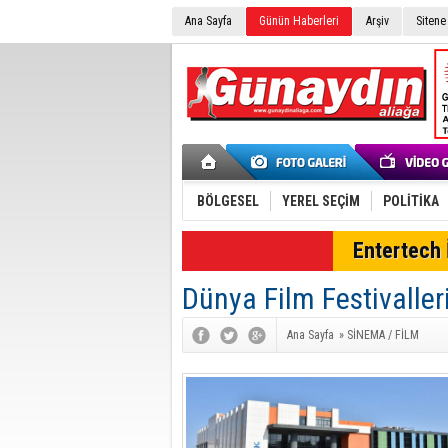
Ana Sayfa
Günün Haberleri
Arşiv
Sitene
BÖLGESEL
YEREL SEÇİM
POLİTİKA
Entertech İ
Dünya Film Festivaller
Ana Sayfa
»
SİNEMA / FİLM