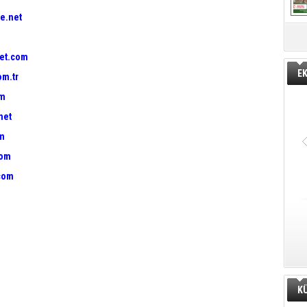
e.net
et.com
E
om.tr
om
net
om
com
com
K