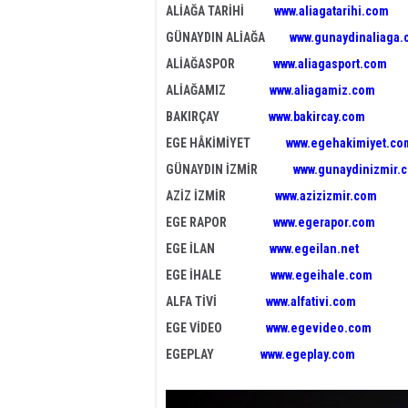
ALİAĞA TARİHİ
www.aliagatarihi.com
GÜNAYDIN ALİAĞA
www.gunaydinaliaga
ALİAĞASPOR
www.aliagasport.com
ALİAĞAMIZ
www.aliagamiz.com
BAKIRÇAY
www.bakircay.com
EGE HÂKİMİYET
www.egehakimiyet.co
GÜNAYDIN İZMİR
www.gunaydinizmir.
AZİZ İZMİR
www.azizizmir.com
EGE RAPOR
www.egerapor.com
EGE İLAN
www.egeilan.net
EGE İHALE
www.egeihale.com
ALFA TİVİ
www.alfativi.com
EGE VİDEO
www.egevideo.com
EGEPLAY
www.egeplay.com