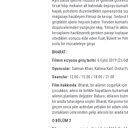
Aynı barda işletme müdürü ve güvenlik görevlisi 
fırsat bilip mekanın alt katındaki depoyu kuma
hayali, polislerin düzenledikleri operasyonla su
mağazayı hackleyen Yılmaz ile kesişir. Serbest 
giriştikleri işlerin hepsini batırır. Yeniden k
düşüncelerinden vazgeçen ekip, Yılmaz’ın aklına
hesaplarını hackleyerek gereken parayı toplay
istedikleri sonucu elde eden Fuat, Bülent ve Yı
zorlu bir mücadeleye girişir.
BHARAT:
Filmin vizyona giriş tarihi
: 6 Eylül 2019 (2s 6d
Oyuncular:
Salman Khan, Katrina Kaif, Disha P
Seanslar:
12.00 / 15.00 / 18.00 / 21.00
Film hakkında:
Bharat, bir ailenin özgürlük içi
çocukken, ailesi ile birlikte hayatlarını kurtarma
ailenin planlarını değiştirir. Babası, ablasını b
bir arada tutacağına söyler. Bharat, Karşısına t
geçen onca yılın ardından yetişkin bir adam old
zorlukların üstesinden gelip ailesini bir arada tu
O BÖLÜM 2