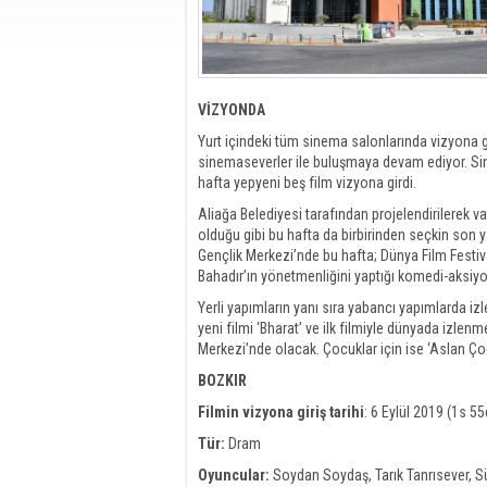
VİZYONDA
Yurt içindeki tüm sinema salonlarında vizyona g
sinemaseverler ile buluşmaya devam ediyor. Sin
hafta yepyeni beş film vizyona girdi.
Aliağa Belediyesi tarafından projelendirilerek 
olduğu gibi bu hafta da birbirinden seçkin son y
Gençlik Merkezi’nde bu hafta; Dünya Film Festival
Bahadır’ın yönetmenliğini yaptığı komedi-aksiyon
Yerli yapımların yanı sıra yabancı yapımlarda iz
yeni filmi ‘Bharat’ ve ilk filmiyle dünyada izlen
Merkezi’nde olacak. Çocuklar için ise ‘Aslan Ço
BOZKIR
Filmin vizyona giriş tarihi
: 6 Eylül 2019 (1s 55
Tür:
Dram
Oyuncular:
Soydan Soydaş, Tarık Tanrısever, 