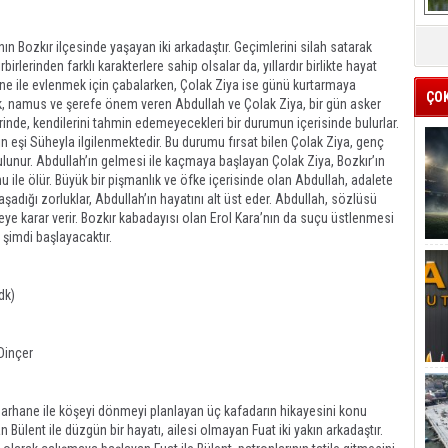
ın Bozkır ilçesinde yaşayan iki arkadaştır. Geçimlerini silah satarak
rlerinden farklı karakterlere sahip olsalar da, yıllardır birlikte hayat
ne ile evlenmek için çabalarken, Çolak Ziya ise günü kurtarmaya
ÇO
ik, namus ve şerefe önem veren Abdullah ve Çolak Ziya, bir gün asker
lerinde, kendilerini tahmin edemeyecekleri bir durumun içerisinde bulurlar.
ın eşi Süheyla ilgilenmektedir. Bu durumu fırsat bilen Çolak Ziya, genç
ulunur. Abdullah’ın gelmesi ile kaçmaya başlayan Çolak Ziya, Bozkır’ın
u ile ölür. Büyük bir pişmanlık ve öfke içerisinde olan Abdullah, adalete
adığı zorluklar, Abdullah’ın hayatını alt üst eder. Abdullah, sözlüsü
 karar verir. Bozkır kabadayısı olan Erol Kara’nın da suçu üstlenmesi
 şimdi başlayacaktır.
dk)
Dinçer
marhane ile köşeyi dönmeyi planlayan üç kafadarın hikayesini konu
n Bülent ile düzgün bir hayatı, ailesi olmayan Fuat iki yakın arkadaştır.