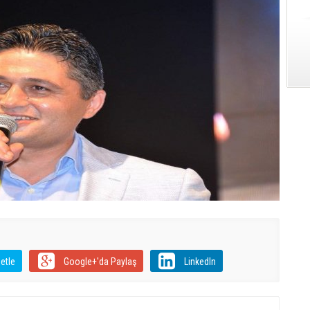
etle
Google+'da Paylaş
LinkedIn