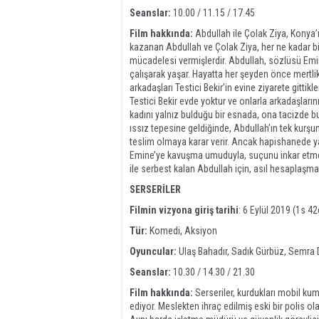
Seanslar:
10.00 / 11.15 / 17.45
Film hakkında:
Abdullah ile Çolak Ziya, Konya’n
kazanan Abdullah ve Çolak Ziya, her ne kadar birbi
mücadelesi vermişlerdir. Abdullah, sözlüsü Emi
çalışarak yaşar. Hayatta her şeyden önce mertl
arkadaşları Testici Bekir’in evine ziyarete gittik
Testici Bekir evde yoktur ve onlarla arkadaşların
kadını yalnız bulduğu bir esnada, ona tacizde b
ıssız tepesine geldiğinde, Abdullah’ın tek kurşun
teslim olmaya karar verir. Ancak hapishanede yaş
Emine’ye kavuşma umuduyla, suçunu inkar etmeye
ile serbest kalan Abdullah için, asıl hesaplaşma
SERSERİLER
Filmin vizyona giriş tarihi
: 6 Eylül 2019 (1s 42
Tür:
Komedi, Aksiyon
Oyuncular:
Ulaş Bahadır, Sadık Gürbüz, Semra 
Seanslar:
10.30 / 14.30 / 21.30
Film hakkında:
Serseriler, kurdukları mobil ku
ediyor. Meslekten ihraç edilmiş eski bir polis ola