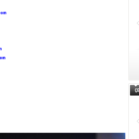
.com
m
com
ÇE