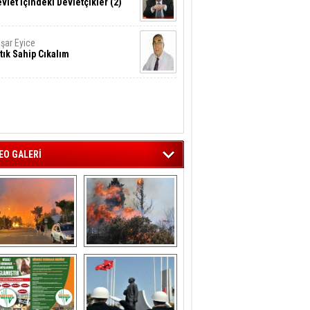
vlet İçindeki Devletçikler (2)
şar Eyice
tık Sahip Cıkalım
EO GALERİ
liağa ‘da  otluk 
Aliağa'nın Ciğerleri 
alanda çıkan 
Yandı
yangın evlere 
sıçramadan 
söndürüldü