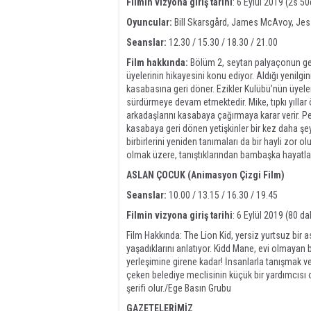
Filmin vizyona giriş tarihi
: 6 Eylül 2019 (2s 50
Oyuncular:
Bill Skarsgård, James McAvoy, Jes
Seanslar:
12.30 / 15.30 / 18.30 / 21.00
Film hakkında:
Bölüm 2, seytan palyaçonun geri
üyelerinin hikayesini konu ediyor. Aldığı yenilg
kasabasına geri döner. Ezikler Kulübü’nün üyele
sürdürmeye devam etmektedir. Mike, tıpkı yılla
arkadaşlarını kasabaya çağırmaya karar verir. P
kasabaya geri dönen yetişkinler bir kez daha şeyt
birbirlerini yeniden tanımaları da bir hayli zor ol
olmak üzere, tanıştıklarından bambaşka hayatlar
ASLAN ÇOCUK (Animasyon Çizgi Film)
Seanslar:
10.00 / 13.15 / 16.30 / 19.45
Filmin vizyona giriş tarihi
: 6 Eylül 2019 (80 da
Film Hakkında: The Lion Kid, yersiz yurtsuz bir
yaşadıklarını anlatıyor. Kidd Mane, evi olmayan b
yerleşimine girene kadar! İnsanlarla tanışmak v
çeken belediye meclisinin küçük bir yardımcısı o
şerifi olur./Ege Basın Grubu
GAZETELERİMİZ