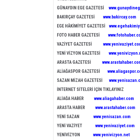
GÜNAYDIN EGE GAZETESİ
www.gunaydineg
BAKIRÇAY GAZETESİ
www.bakircay.com
EGE HÂKİMİYET GAZETESİ
www.egehakimiy
FOTO HABER GAZETESİ
www.fotohaber.c
VAZİYET GAZETESİ
www.yenivaziyet.c
YENİ VİZYON GAZETESİ
www.yenivizyon.
ARASTA GAZETESİ
www.arastahaber.c
ALİAĞASPOR GAZETESİ
www.aliagaspor.
SAZAN MİZAH GAZETESİ
www.yenisazan.
İNTERNET SİTELERİ İÇİN TIKLAYINIZ
ALİAĞA HABER
www.aliagahaber.com
ARASTA HABER
www.arastahaber.com
YENİ SAZAN
www.yenisazan.com
YENİ VAZİYET
www.yenivaziyet.com
YENİVİZYON
www.yenivizyon.net