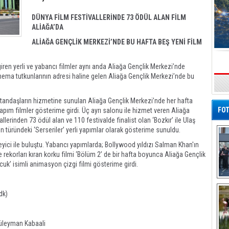
DÜNYA FİLM FESTİVALLERİNDE 73 ÖDÜL ALAN FİLM
ALİAĞA’DA
ALİAĞA GENÇLİK MERKEZİ’NDE BU HAFTA BEŞ YENİ FİLM
iren yerli ve yabancı filmler aynı anda Aliağa Gençlik Merkezi’nde
ema tutkunlarının adresi haline gelen Aliağa Gençlik Merkezi’nde bu
s
vatandaşların hizmetine sunulan Aliağa Gençlik Merkezi’nde her hafta
FOT
apım filmler gösterime girdi. Üç ayrı salonu ile hizmet veren Aliağa
lerinden 73 ödül alan ve 110 festivalde finalist olan ‘Bozkır’ ile Ulaş
 türündeki ‘Serseriler’ yerli yapımlar olarak gösterime sunuldu.
leyici ile buluştu. Yabancı yapımlarda; Bollywood yıldızı Salman Khan'ın
me rekorları kıran korku filmi ‘Bölüm 2’ de bir hafta boyunca Aliağa Gençlik
cuk’ isimli animasyon çizgi filmi gösterime girdi.
De
Al
dk)
Süleyman Kabaali