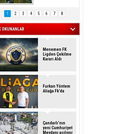
Hasan Eser'in 
Objektifinden
1
2
3
4
5
6
7
8
K OKUNANLAR
Menemen FK
Ligden Çekilme
Kararı Aldı
Furkan Yöntem
Aliağa Fk’da
Çandarlı’nın
yeni Cumhuriyet
Meydanı açılıyor