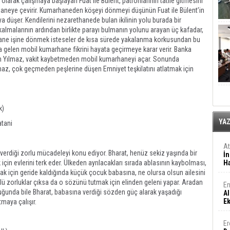
olarak çalışmaya başlayan Fuat ile Bülent, patronlarının tatile gitmesini
rhaneye çevirir. Kumarhaneden köşeyi dönmeyi düşünün Fuat ile Bülent’in
ya düşer. Kendilerini nezarethanede bulan ikilinin yolu burada bir
kalmalarının ardından birlikte parayı bulmanın yolunu arayan üç kafadar,
umarhane işine dönmek isteseler de kısa sürede yakalanma korkusundan bu
 gelen mobil kumarhane fikrini hayata geçirmeye karar verir. Banka
an Yılmaz, vakit kaybetmeden mobil kumarhaneyi açar. Sonunda
lmaz, çok geçmeden peşlerine düşen Emniyet teşkilatını atlatmak için
k)
YA
atani
A
n verdiği zorlu mücadeleyi konu ediyor. Bharat, henüz sekiz yaşında bir
İn
k için evlerini terk eder. Ülkeden ayrılacakları sırada ablasının kaybolması,
Ha
ulmak için geride kaldığında küçük çocuk babasına, ne olursa olsun ailesini
ürlü zorluklar çıksa da o sözünü tutmak için elinden geleni yapar. Aradan
En
uğunda bile Bharat, babasına verdiği sözden güç alarak yaşadığı
Al
E
tmaya çalışır.
Er