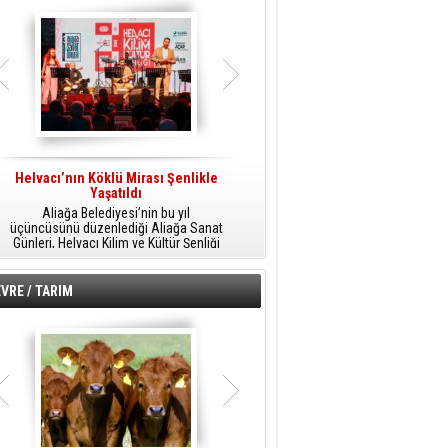
Helvacı’nın Köklü Mirası Şenlikle
Helvacı’da Kültür, Sanat Ve Müzik
A
Yaşatıldı
Şöleni
Aliağa Belediyesi’nin bu yıl
Aliağa Belediyesi tarafından
üçüncüsünü düzenlediği Aliağa Sanat
düzenlenen Aliağa Sanat Günleri, 25
Günleri, Helvacı Kilim ve Kültür Şenliği
Temmuz Cumartesi günü Helvacı’da
ile Helvacı’da renkli bir güne sahne
birbirinden renkli etkinliklerle devam
A
oldu.
edecek.
VRE / TARIM
o