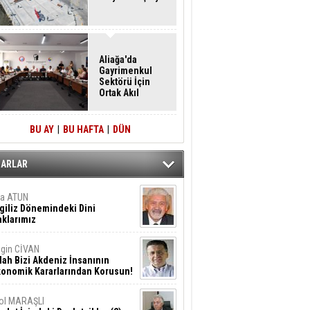
Aliağa'da
Gayrimenkul
Sektörü İçin
Ortak Akıl
Buluşması
BU AY
|
BU HAFTA
|
DÜN
ZARLAR
ta ATUN
giliz Dönemindeki Dini
klarımız
gin CİVAN
lah Bizi Akdeniz İnsanının
konomik Kararlarından Korusun!
ol MARAŞLI