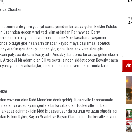
dk)
De
sica Chastain
Ya
Ar
 dönmesi ile yirmi yedi yıl sonra yeniden bir araya gelen Ezikler Kulübü
inin üzerinden geçen yirmi yedi yılın ardından Pennywise, Derry
rinin her biri bir yana savrulmuş, sadece Mike kasabada yaşamını
r önce olduğu gibi insanların ortadan kaybolmaya başlaması sonucu
ennywise'ın geri dönüşü sebebiyle, çocukken söz verdikleri gibi
ani palyaço ile karşı karşıyadır. Ancak yıllar sonra bir araya gelen ekibin
ur. Artık evli bir adam olan Bill ve sevgilisinden şiddet gören Beverly başta
 yaşayan eski arkadaşlar, bir kez daha el ele vermek zorunda kalır.
VİD
kika)
 aslan yavrusu olan Kidd Mane'nin denk geldiği Tuckerville kasabasında
ir aslan yavrusu - yani şerifsiz bir kasaba olan Tuckerville’nin batı
A
e arkadaş edinmek için Kidd iş başvurusunda bulunur ve uzun süredir acı
lan Hakim Ryker, Bayan Scarlet ve Bayan Clarabelle - Tuckerville'in yeni