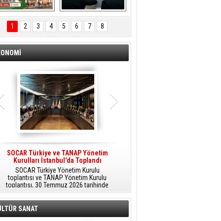
ÖNAL TARIM 
Aliağa'da Polis 
TANITIM FİLMİ
Haftası Kutlandı
1
2
3
4
5
6
7
8
KONOMİ
SOCAR Türkiye ve TANAP Yönetim
Tüpraş Temiz Hidrojen
Kurulları İstanbul'da Toplandı
Teknolojisini Sahada Test Edecek
SOCAR Türkiye Yönetim Kurulu
Stratejik Dönüşüm Planı kapsamında
toplantısı ve TANAP Yönetim Kurulu
düşük karbonlu ve yenilenebilir enerji
toplantısı, 30 Temmuz 2026 tarihinde
çözümlerine odaklanan Tüpraş, temiz
İstanbul’da gerçekleştirildi.
hidrojen teknolojileri alanında yenilikçi
projelere öncülük ediyor.
ÜLTÜR SANAT