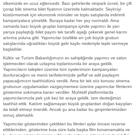
ülkemizde en ucuz eğlencedir. Bazı şehirlerde otopark ücreti, bir çift
çorap bile sinema bilet fiyatının üzerinde kalmaktadır. Seyirciyi
küstürmemek için ekonomik mönüler ve toplu satışlarda indirimli
kampanyalara yöneldik. Buraya kadar her şey normaldi. Ama
zamanla bazı büyük gruplar kampanya içinde yapımcı ile yarı
yarıya paylaştığı bilet payını tek taraflı aşağı çekerek genel karını
artırma yoluna gitti. Yapımcılar özellikle en çok büyük grubun
satışlarında uğradıkları büyük gelir kaybı nedeniyle tepki vermeye
başladılar.
Kültür ve Turizm Bakanlığımızın ev sahipliğinde yapımcı ve salon
işletmecileri olarak uzlaşma toplantısında bir araya geldik.
Yapımcıların talepleri üzerine tüm üyelerimizin kampanyaları
durduracağını ve menü tarifelerimizde şeffaf ve adil paylaşım
yapacağımızın taahhüdünü verdik. Ama bir tek söz konusu sinema
grubunun uygulamadan vazgeçmemesi üzerine yapımcılar filmlerini
gösterime sokmama kararı verdiler. Muhtelif platformlarda
yapımcılarımızla pek çok kez bir araya geldik, tam desteğimizi
taahhüt ettik. Katılım sağlamayan büyük gruplardan doğan kayıpları
da telafi etmeyi önerdik. Ancak şu ana kadar bu girişimlerimizden
sonuç alamadık.
Yapımcılar gösterimden çektikleri bu filmleri aylar öncesi rezerve
ettiklerinden, gösterime kısa süre kala başka film konamamakta ve