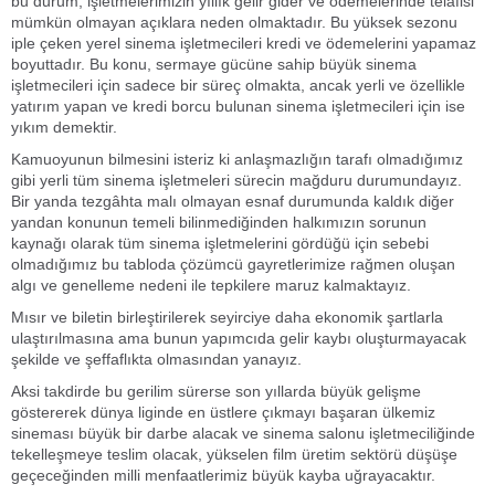
bu durum; işletmelerimizin yıllık gelir gider ve ödemelerinde telafisi
mümkün olmayan açıklara neden olmaktadır. Bu yüksek sezonu
iple çeken yerel sinema işletmecileri kredi ve ödemelerini yapamaz
boyuttadır. Bu konu, sermaye gücüne sahip büyük sinema
işletmecileri için sadece bir süreç olmakta, ancak yerli ve özellikle
yatırım yapan ve kredi borcu bulunan sinema işletmecileri için ise
yıkım demektir.
Kamuoyunun bilmesini isteriz ki anlaşmazlığın tarafı olmadığımız
gibi yerli tüm sinema işletmeleri sürecin mağduru durumundayız.
Bir yanda tezgâhta malı olmayan esnaf durumunda kaldık diğer
yandan konunun temeli bilinmediğinden halkımızın sorunun
kaynağı olarak tüm sinema işletmelerini gördüğü için sebebi
olmadığımız bu tabloda çözümcü gayretlerimize rağmen oluşan
algı ve genelleme nedeni ile tepkilere maruz kalmaktayız.
Mısır ve biletin birleştirilerek seyirciye daha ekonomik şartlarla
ulaştırılmasına ama bunun yapımcıda gelir kaybı oluşturmayacak
şekilde ve şeffaflıkta olmasından yanayız.
Aksi takdirde bu gerilim sürerse son yıllarda büyük gelişme
göstererek dünya liginde en üstlere çıkmayı başaran ülkemiz
sineması büyük bir darbe alacak ve sinema salonu işletmeciliğinde
tekelleşmeye teslim olacak, yükselen film üretim sektörü düşüşe
geçeceğinden milli menfaatlerimiz büyük kayba uğrayacaktır.