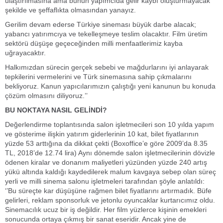
ulaştırılmasına ama bunun yapımcıda gelir kaybı oluşturmayacak
şekilde ve şeffaflıkta olmasından yanayız.
Gerilim devam ederse Türkiye sineması büyük darbe alacak;
yabancı yatırımcıya ve tekelleşmeye teslim olacaktır. Film üretim
sektörü düşüşe geçeceğinden milli menfaatlerimiz kayba
uğrayacaktır.
Halkımızdan sürecin gerçek sebebi ve mağdurlarını iyi anlayarak
tepkilerini vermelerini ve Türk sinemasına sahip çıkmalarını
bekliyoruz. Kanun yapıcılarımızın çalıştığı yeni kanunun bu konuda
çözüm olmasını diliyoruz.’’
BU NOKTAYA NASIL GELİNDİ?
Değerlendirme toplantısında salon işletmecileri son 10 yılda yapım
ve gösterime ilişkin yatırım giderlerinin 10 kat, bilet fiyatlarının
yüzde 53 arttığına da dikkat çekti (Boxoffice’e göre 2009’da 8.35
TL, 2018’de 12.74 lira) Aynı dönemde salon işletmecilerinin dövizle
ödenen kiralar ve donanım maliyetleri yüzünden yüzde 240 artış
yükü altında kaldığı kaydedilerek malum kavgaya sebep olan süreç
yerli ve milli sinema salonu işletmeleri tarafından şöyle anlatıldı:
‘’Bu süreçte kar düşüşüne rağmen bilet fiyatlarını artırmadık. Büfe
gelirleri, reklam sponsorluk ve jetonlu oyuncaklar kurtarıcımız oldu.
Sinemacılık ucuz bir iş değildir. Her film yüzlerce kişinin emekleri
sonucunda ortaya çıkmış bir sanat eseridir. Ancak yine de