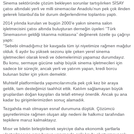
Sinema sektöründe çözüm bekleyen sorunlar tartışılırken SİSAY
çatısı altındaki yerli ve milli sinemacılar Anadolu’nun pek çok ilinden
gelerek İstanbul’da bir durum değerlendirme toplantısı yaptı.
2014 yılında kurulan ve bugün 2000’e yakın sinema salon
işletmecisini çatısı altında buluşturan derneğin üyeleri ‘’Türk
Sinemasının geldiği tıkanma noktasına’’ değinerek özetle şu çağrıyı
yaptı:
‘’Sebebi olmadığımız bir kavgada tüm iyi niyetimize rağmen mağdur
olduk. 6 aydır bu yüksek sezonu iple çeken yerel sinema
işletmecileri olarak kredi ve ödemelerimizi yapamaz durumdayız.
Bu konu, sermaye gücüne sahip büyük sinema işletmecileri için
sadece bir süreçtir, ancak yerli ve yatırım yapan, kredi borcu
bulunan bizler için yıkım demektir.
Muhtelif platformlarda yapımcılarımızla pek çok kez bir araya
geldik, tam desteğimizi taahhüt ettik. Katılım sağlamayan büyük
gruplardan doğan kayıpları da telafi etmeyi önerdik. Ancak şu ana
kadar bu girişimlerimizden sonuç alamadık.
Tezgahda malı olmayan esnaf durumuna düştük. Çözümcü
gayretlerimize rağmen oluşan algı nedeni ile halkımız tarafından
tepkilere maruz kalmaktayız.
Mısır ve biletin birleştirilerek seyirciye daha ekonomik şartlarla