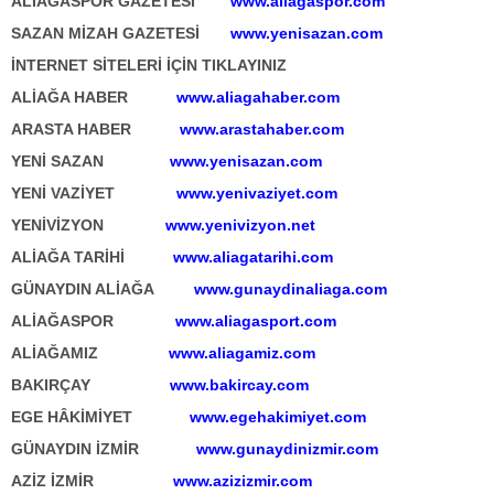
ALİAĞASPOR GAZETESİ
www.aliagaspor.com
SAZAN MİZAH GAZETESİ
www.yenisazan.com
İNTERNET SİTELERİ İÇİN TIKLAYINIZ
ALİAĞA HABER
www.aliagahaber.com
ARASTA HABER
www.arastahaber.com
YENİ SAZAN
www.yenisazan.com
YENİ VAZİYET
www.yenivaziyet.com
YENİVİZYON
www.yenivizyon.net
ALİAĞA TARİHİ
www.aliagatarihi.com
GÜNAYDIN ALİAĞA
www.gunaydinaliaga.com
ALİAĞASPOR
www.aliagasport.com
ALİAĞAMIZ
www.aliagamiz.com
BAKIRÇAY
www.bakircay.com
EGE HÂKİMİYET
www.egehakimiyet.com
GÜNAYDIN İZMİR
www.gunaydinizmir.com
AZİZ İZMİR
www.azizizmir.com