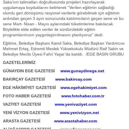
Saka’nın talimatları doğrultusunda projeleri hazırlayarak
uygulamaya koyduklarını belirterek “Verilen eğitimin sağladığı
olumlu geri dönüşümü rasyonel verilerle görebilmek için eğitimin
ardından geçen 3 ayın sonucunda katılımcıların geçen sene ve bu
sene Mart- Nisan - Mayıs aylarındaki tüketimlerine bakılacak.
Böylelikle elde edilen veriler ile sürdürülebilir eğitim
programlarımızın yaygınlaştırılmasını planlıyoruz” dedi.
Eğitime, Belediye Başkanı Kamil Saka, Belediye Başkan Yardımcısı
Mehmet Ertaş, Edremit Meslek Yüksekokulu Müdürü Raif Sakin ve
Belediye Meclis Üyesi Fahri Yaşar’da katıldı. /EGE BASIN GRUBU
GAZETELERİMİZ
GÜNAYDIN EGE GAZETESİ
www.gunaydinege.net
BAKIRÇAY GAZETESİ
www.bakircay.com
EGE HÂKİMİYET GAZETESİ
www.egehakimiyet.com
FOTO HABER GAZETESİ
www.fotohaber.com.tr
VAZİYET GAZETESİ
www.yenivaziyet.com
YENİ VİZYON GAZETESİ
www.yenivizyon.net
ARASTA GAZETESİ
www.arastahaber.com