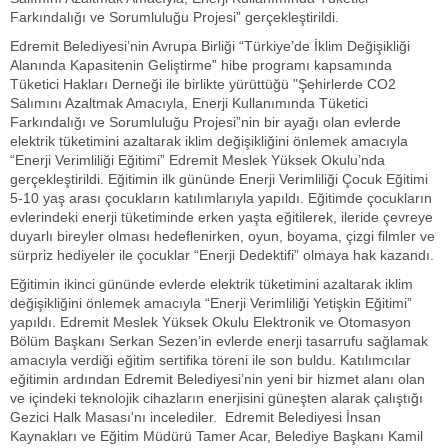
Farkındalığı ve Sorumluluğu Projesi” gerçekleştirildi.
Edremit Belediyesi’nin Avrupa Birliği “Türkiye’de İklim Değişikliği
Alanında Kapasitenin Geliştirme” hibe programı kapsamında
Tüketici Hakları Derneği ile birlikte yürüttüğü "Şehirlerde CO2
Salımını Azaltmak Amacıyla, Enerji Kullanımında Tüketici
Farkındalığı ve Sorumluluğu Projesi”nin bir ayağı olan evlerde
elektrik tüketimini azaltarak iklim değişikliğini önlemek amacıyla
“Enerji Verimliliği Eğitimi” Edremit Meslek Yüksek Okulu’nda
gerçekleştirildi. Eğitimin ilk gününde Enerji Verimliliği Çocuk Eğitimi
5-10 yaş arası çocukların katılımlarıyla yapıldı. Eğitimde çocukların
evlerindeki enerji tüketiminde erken yaşta eğitilerek, ileride çevreye
duyarlı bireyler olması hedeflenirken, oyun, boyama, çizgi filmler ve
sürpriz hediyeler ile çocuklar “Enerji Dedektifi” olmaya hak kazandı.
Eğitimin ikinci gününde evlerde elektrik tüketimini azaltarak iklim
değişikliğini önlemek amacıyla “Enerji Verimliliği Yetişkin Eğitimi”
yapıldı. Edremit Meslek Yüksek Okulu Elektronik ve Otomasyon
Bölüm Başkanı Serkan Sezen’in evlerde enerji tasarrufu sağlamak
amacıyla verdiği eğitim sertifika töreni ile son buldu. Katılımcılar
eğitimin ardından Edremit Belediyesi’nin yeni bir hizmet alanı olan
ve içindeki teknolojik cihazların enerjisini güneşten alarak çalıştığı
Gezici Halk Masası'nı incelediler. Edremit Belediyesi İnsan
Kaynakları ve Eğitim Müdürü Tamer Acar, Belediye Başkanı Kamil