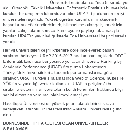
Üniversiteleri Sıralaması”nda 5. sırada yer
aldı. Ortadoğu Teknik Üniversitesi Enformatik Enstitüsü bünyesinde
kurulan bir araştırma laboratuvarı olan URAP, tıp alanında en iyi
üniversiteleri açıkladı. Yüksek öğretim kurumlarının akademik
başarılarını değerlendirebilmek, bilimsel metotlar geliştirmek için
yapılan çalışmaların sonucu kamuoyu ile paylaşmak amacıyla
kurulan URAP’ın yayınladığı listede Ege Üniversitesi beşinci sırada
yer aldı.
Her yıl üniversiteleri çeşitli kriterlere göre inceleyerek başarı
sıralarını belirleyen URAP 2016-2017 sıralamasını açıkladı. ODTÜ
Enformatik Enstitüsü bünyesinde yer alan University Ranking by
Academic Performance (URAP) Araştırma Laboratuvarı
Türkiye’deki üniversiteleri akademik performanslarına göre
sıralıyor. URAP Türkiye sıralamasında Web of Science/InCites ile
YÖK’ün yayınladığı veriler kullanıldı. URAP’ın geliştirdiği bu
sıralama sistemini üniversitelerin kendi konumları hakkında bilgi
sahibi olmasına yardımcı olabilmeyi amaçlıyor.
Hacettepe Üniversitesi en yüksek puanı alarak birinci sıraya
yerleşirken İstanbul Üniversitesi ikinci Ankara Üniversitesi üçüncü
oldu.
BÜNYESİNDE TIP FAKÜLTESİ OLAN ÜNİVERSİTELER
SIRALAMASI