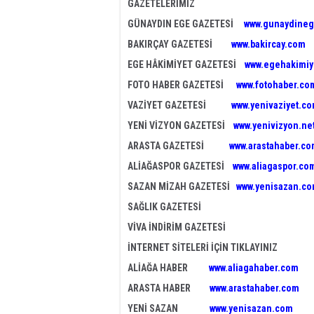
GAZETELERİMİZ
GÜNAYDIN EGE GAZETESİ
www.gunaydineg
BAKIRÇAY GAZETESİ
www.bakircay.com
EGE HÂKİMİYET GAZETESİ
www.egehakimiy
FOTO HABER GAZETESİ
www.fotohaber.com
VAZİYET GAZETESİ
www.yenivaziyet.c
YENİ VİZYON GAZETESİ
www.yenivizyon.ne
ARASTA GAZETESİ
www.arastahaber.c
ALİAĞASPOR GAZETESİ
www.aliagaspor.co
SAZAN MİZAH GAZETESİ
www.yenisazan.c
SAĞLIK GAZETESİ
VİVA İNDİRİM GAZETESİ
İNTERNET SİTELERİ İÇİN TIKLAYINIZ
ALİAĞA HABER
www.aliagahaber.com
ARASTA HABER
www.arastahaber.com
YENİ SAZAN
www.yenisazan.com