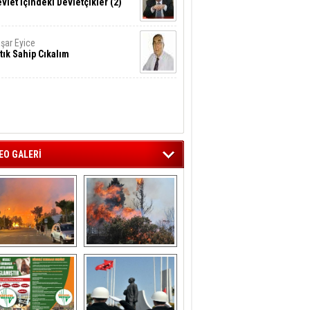
vlet İçindeki Devletçikler (2)
şar Eyice
tık Sahip Cıkalım
EO GALERİ
liağa ‘da  otluk 
Aliağa'nın Ciğerleri 
alanda çıkan 
Yandı
yangın evlere 
sıçramadan 
söndürüldü