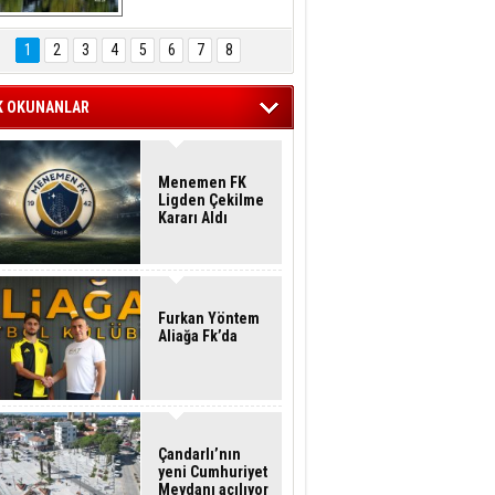
Hasan Eser'in 
Objektifinden
1
2
3
4
5
6
7
8
K OKUNANLAR
Menemen FK
Ligden Çekilme
Kararı Aldı
Furkan Yöntem
Aliağa Fk’da
Çandarlı’nın
yeni Cumhuriyet
Meydanı açılıyor