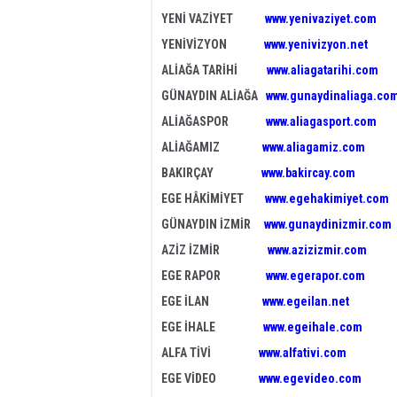
YENİ VAZİYET
www.yenivaziyet.com
YENİVİZYON
www.yenivizyon.net
ALİAĞA TARİHİ
www.aliagatarihi.com
GÜNAYDIN ALİAĞA
www.gunaydinaliaga.co
ALİAĞASPOR
www.aliagasport.com
ALİAĞAMIZ
www.aliagamiz.com
BAKIRÇAY
www.bakircay.com
EGE HÂKİMİYET
www.egehakimiyet.com
GÜNAYDIN İZMİR
www.gunaydinizmir.com
AZİZ İZMİR
www.azizizmir.com
EGE RAPOR
www.egerapor.com
EGE İLAN
www.egeilan.net
EGE İHALE
www.egeihale.com
ALFA TİVİ
www.alfativi.com
EGE VİDEO
www.egevideo.com