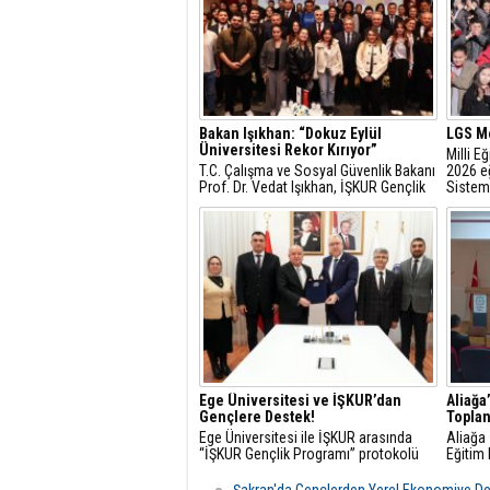
Bakan Işıkhan: “Dokuz Eylül
LGS Me
Üniversitesi Rekor Kırıyor”
Milli E
T.C. Çalışma ve Sosyal Güvenlik Bakanı
2026 eğ
Prof. Dr. Vedat Işıkhan, İŞKUR Gençlik
Sistem
Programı kapsamında Dokuz Eylül
sınav ta
Üniversitesi öğrencileriyle buluşarak
genç istihdamına ilişkin
değerlendirmelerde bulundu ve
öğrencilerin sorularını yanıtladı.
Ege Üniversitesi ve İŞKUR’dan
Aliağa
Gençlere Destek!
Toplan
Ege Üniversitesi ile İŞKUR arasında
Aliağa 
“İŞKUR Gençlik Programı” protokolü
Eğitim 
imzalandı. Cumhurbaşkanı Recep
Hayatı
Tayyip Erdoğan’ın üniversite öğrencileri
ve tekn