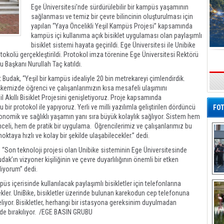
Ege Üniversitesi’nde sürdürülebilir bir kampüs yaşamının
sağlanması ve temiz bir çevre bilincinin oluşturulması için
yapılan “Yaya Öncelikli Yeşil Kampüs Projesi” kapsamında
kampüs içi kullanıma açık bisiklet uygulaması olan paylaşımlı
bisiklet sistemi hayata geçirildi. Ege Üniversitesi ile Unibike
rotokolü gerçekleştirildi. Protokol imza törenine Ege Üniversitesi Rektörü
u Başkanı Nurullah Taç katıldı.
Budak, “Yeşil bir kampüs idealiyle 20 bin metrekareyi çimlendirdik.
s
leşkemizde öğrenci ve çalışanlarımızın kısa mesafeli ulaşımını
l Akıllı Bisiklet Projesini genişletiyoruz. Proje kapsamında
 bir protokol ile yapıyoruz. Yerli ve milli yazılımla geliştirilen dördüncü
FOT
ekonomik ve sağlıklı yaşamın yanı sıra büyük kolaylık sağlıyor. Sistem hem
eli, hem de pratik bir uygulama. Öğrencilerimiz ve çalışanlarımız bu
oktaya hızlı ve kolay bir şekilde ulaşabilecekler.” dedi.
 “Son teknoloji projesi olan Unibike sisteminin Ege Üniversitesinde
k’ın vizyoner kişiliğinin ve çevre duyarlılığının önemli bir etken
iyorum” dedi.
De
üs içerisinde kullanılacak paylaşımlı bisikletler için telefonlarına
Al
kler. UniBike, bisikletler üzerinde bulunan karekodun cep telefonuna
eliyor. Bisikletler, herhangi bir istasyona gereksinim duyulmadan
rde bırakılıyor. /EGE BASIN GRUBU