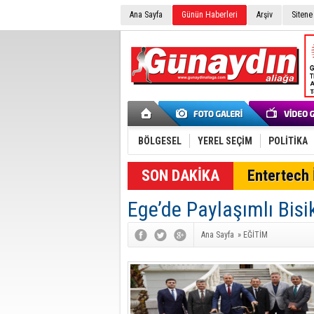
Ana Sayfa
Günün Haberleri
Arşiv
Sitene
BÖLGESEL
YEREL SEÇİM
POLİTİKA
SON DAKİKA
Entertech İ
Ege’de Paylaşımlı Bisi
Ana Sayfa
»
EĞİTİM