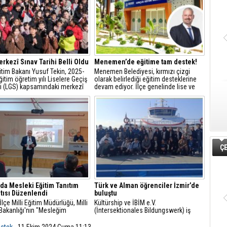
rkezî Sınav Tarihi Belli Oldu
Menemen’de eğitime tam destek!
ğitim Bakanı Yusuf Tekin, 2025-
Menemen Belediyesi, kırmızı çizgi
itim öğretim yılı Liselere Geçiş
olarak belirlediği eğitim desteklerine
i (LGS) kapsamındaki merkezî
devam ediyor. İlçe genelinde lise ve
rihini açıkladı.
üniversite sınavlarına girecek olan 8 ve
12. sınıflara tam 10 bin adet dijital
eğitim paketi dağıtıldı.
ÇE
’da Mesleki Eğitim Tanıtım
Türk ve Alman öğrenciler İzmir’de
tısı Düzenlendi
buluştu
İlçe Milli Eğitim Müdürlüğü, Milli
Kültürship ve İBİM e.V.
Bakanlığı'nın "Mesleğim
(İntersektionales Bildungswerk) iş
m" projesi kapsamında mesleki
birliğiyle gerçekleştirilen okullar arası
ik eğitimin tanıtımı için Aliağa
değişim programının ilk ayağı İzmir’de