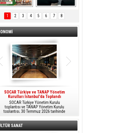
ÖNAL TARIM 
Aliağa'da Polis 
TANITIM FİLMİ
Haftası Kutlandı
1
2
3
4
5
6
7
8
KONOMİ
SOCAR Türkiye ve TANAP Yönetim
Tüpraş Temiz Hidrojen
Kurulları İstanbul'da Toplandı
Teknolojisini Sahada Test Edecek
SOCAR Türkiye Yönetim Kurulu
Stratejik Dönüşüm Planı kapsamında
toplantısı ve TANAP Yönetim Kurulu
düşük karbonlu ve yenilenebilir enerji
toplantısı, 30 Temmuz 2026 tarihinde
çözümlerine odaklanan Tüpraş, temiz
İstanbul’da gerçekleştirildi.
hidrojen teknolojileri alanında yenilikçi
projelere öncülük ediyor.
ÜLTÜR SANAT