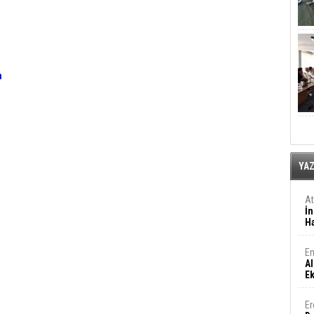
m
YA
A
İn
Ha
En
Al
E
Er