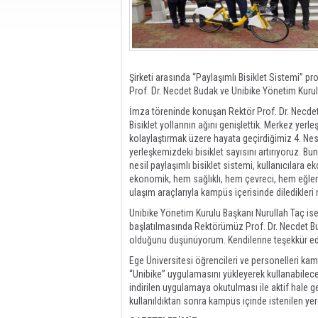
Şirketi arasında “Paylaşımlı Bisiklet Sistemi” p
Prof. Dr. Necdet Budak ve Unibike Yönetim Kurul
İmza töreninde konuşan Rektör Prof. Dr. Necdet 
Bisiklet yollarının ağını genişlettik. Merkez yer
kolaylaştırmak üzere hayata geçirdiğimiz 4. Nesi
yerleşkemizdeki bisiklet sayısını artırıyoruz. Bunu
nesil paylaşımlı bisiklet sistemi, kullanıcılara 
ekonomik, hem sağlıklı, hem çevreci, hem eğlenc
ulaşım araçlarıyla kampüs içerisinde diledikleri n
Unibike Yönetim Kurulu Başkanı Nurullah Taç ise
başlatılmasında Rektörümüz Prof. Dr. Necdet Buda
olduğunu düşünüyorum. Kendilerine teşekkür ed
Ege Üniversitesi öğrencileri ve personelleri kamp
“Unibike” uygulamasını yükleyerek kullanabilece
indirilen uygulamaya okutulması ile aktif hale g
kullanıldıktan sonra kampüs içinde istenilen ye