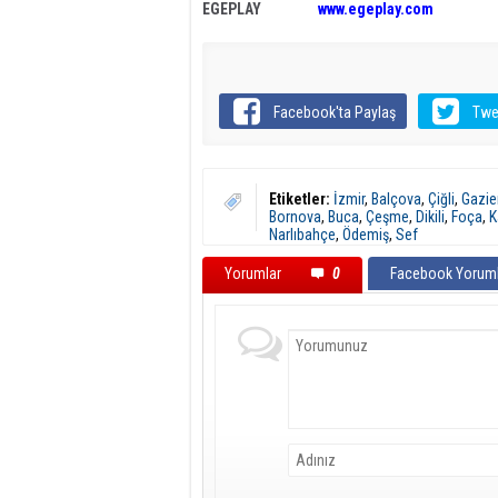
EGEPLAY
www.egeplay.com
Facebook'ta Paylaş
Twe
Etiketler:
İzmir
,
Balçova
,
Çiğli
,
Gazie
Bornova
,
Buca
,
Çeşme
,
Dikili
,
Foça
,
K
Narlıbahçe
,
Ödemiş
,
Sef
Yorumlar
0
Facebook Yoruml