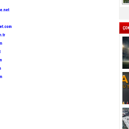
e.net
et.com
ÇO
.tr
om
t
om
m
om