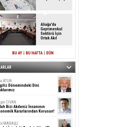
Aliağa'da
Gayrimenkul
Sektörü İçin
Ortak Akıl
Buluşması
BU AY
|
BU HAFTA
|
DÜN
ZARLAR
ta ATUN
giliz Dönemindeki Dini
klarımız
gin CİVAN
lah Bizi Akdeniz İnsanının
konomik Kararlarından Korusun!
ol MARAŞLI