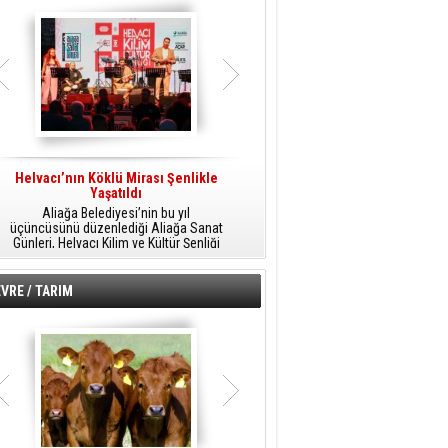
Helvacı’nın Köklü Mirası Şenlikle
Helvacı’da Kültür, Sanat Ve Müzik
A
Yaşatıldı
Şöleni
Aliağa Belediyesi’nin bu yıl
Aliağa Belediyesi tarafından
üçüncüsünü düzenlediği Aliağa Sanat
düzenlenen Aliağa Sanat Günleri, 25
Günleri, Helvacı Kilim ve Kültür Şenliği
Temmuz Cumartesi günü Helvacı’da
ile Helvacı’da renkli bir güne sahne
birbirinden renkli etkinliklerle devam
A
oldu.
edecek.
VRE / TARIM
o