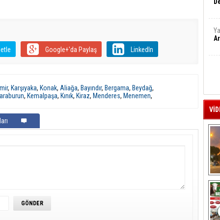
De
Ya
Ar
etle
Google+'da Paylaş
LinkedIn
mir
,
Karşıyaka
,
Konak
,
Aliağa
,
Bayındır
,
Bergama
,
Beydağ
,
araburun
,
Kemalpaşa
,
Kınık
,
Kiraz
,
Menderes
,
Menemen
,
VİD
arı
A