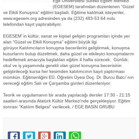
Ege Üniversitesi Sürekli Eğitim Merkezi
(EGESEM) tarafından düzenlenen “Güzel
ve Etkili Konuşma” eğitimi başladı. Eğitime katılmak isteyenler,
www.egesem.org adresinden ya da (232) 483-53 64 nolu
telefondan kayıt yaptırabiliyor.
EGESEM’ in kültür, sanat ve kişisel gelişim programları içinde yer
alan “Güzel ve Etkili Konuşma” eğitimi büyük ilgi
görüyor.Katılımcıların konuşma becerilerini geliştirmek, konuşma
kusurlarını bulup düzeltmek, daha güzel ve etkileyici konuşmalarını
hedeflemek amacıyla başlatılan eğitim 4 hafta sürecek. Günlük,
okul ve iş yaşamında gerekli olan güzel konuşma becerisinin
geliştirileceği kursa her kesimden katılımcının kayıt yaptırması
mümkün. Eğitmenliğini EÜ. Öğretim Üyesi Doç. Dr. Burcu Balcı’ nın
vereceği eğitim Salı ve Çarşamba günleri düzenleniyor.
Teorik ve uygulamanın bir arada yapılacağı dersler 17:30 - 21:15
saatleri arasında Atatürk Kültür Merkezi’nde gerçekleşiyor. Eğitim
sonrası “Katılım Belgesi” verilecek. / EGE BASIN GRUBU