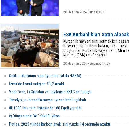
28 Haziran 2024 Cuma 09:50
ESK Kurbanlıkları Satın Alacak
Kurbanlık hayvanlarını satmak için pazara
hayvanlar, üreticilerin bakım, besleme ve
oluşturulan Kurbanlık Hayvanların Alım Ta
Kurumu (ESK) tarafından alı
20 Haziran 2024 Perşembe 14:05
Çelik sektörünün şampiyonu bu yıl da HABAŞ
İzmir'de konut satışları %1,2 azaldı
Vodafone, İş Ortakları ve Bayileriyle KKTC'de Buluştu
Trendyol, e-ihracatta mayıs ayı verilerini açıkladı
İlk 1000 ihracatçı listesinde 160 Egeli yer aldı
İş Dünyasında “At” Krizi Büyüyor
Petlas, 2023 yılında karbon ayak izini yüzde 14 oranında azalttı