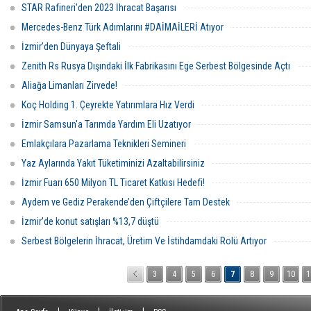
STAR Rafineri'den 2023 İhracat Başarısı
Mercedes-Benz Türk Adımlarını #DAİMAİLERİ Atıyor
İzmir’den Dünyaya Şeftali
Zenith Rs Rusya Dışındaki İlk Fabrikasını Ege Serbest Bölgesinde Açtı
Aliağa Limanları Zirvede!
Koç Holding 1. Çeyrekte Yatırımlara Hız Verdi
İzmir Samsun'a Tarımda Yardım Eli Uzatıyor
Emlakçılara Pazarlama Teknikleri Semineri
Yaz Aylarında Yakıt Tüketiminizi Azaltabilirsiniz
İzmir Fuarı 650 Milyon TL Ticaret Katkısı Hedefi!
Aydem ve Gediz Perakende’den Çiftçilere Tam Destek
İzmir'de konut satışları %13,7 düştü
Serbest Bölgelerin İhracat, Üretim Ve İstihdamdaki Rolü Artıyor
3
4
5
6
7
8
9
10
1