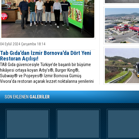
04 Eylül 2024 Çarşamba 18:14
Tab Gıda'dan İzmir Bornova'da Dört Yeni
Restoran Açılışı!
TAB Gıda güvencesiyle Türkiye’de başarılı bir büyüme
hikâyesi ortaya koyan Arby’s®, Burger King®,
Subway® ve Popeyes® İzmir Bornova Gümüş
Vivora’da restoran açarak lezzet noktalarına yenilerini
ekledi.
SON EKLENEN
GALERİLER