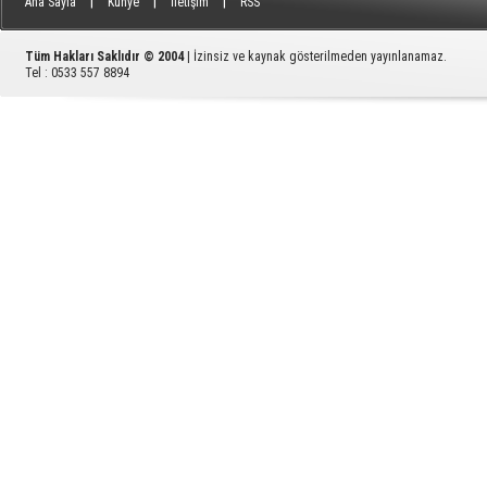
|
|
|
Ana Sayfa
Künye
İletişim
RSS
Tüm Hakları Saklıdır © 2004
| İzinsiz ve kaynak gösterilmeden yayınlanamaz.
Tel : 0533 557 8894