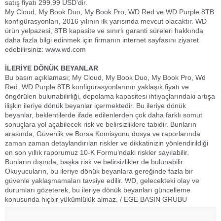
satış fiyatı 299.99 USD’dir.
My Cloud, My Book Duo, My Book Pro, WD Red ve WD Purple 8TB
konfigürasyonları, 2016 yılının ilk yarısında mevcut olacaktır. WD
ürün yelpazesi, 8TB kapasite ve sınırlı garanti süreleri hakkında
daha fazla bilgi edinmek için firmanın internet sayfasını ziyaret
edebilirsiniz: www.wd.com
İLERİYE DÖNÜK BEYANLAR
Bu basın açıklaması; My Cloud, My Book Duo, My Book Pro, Wd
Red, WD Purple 8TB konfigürasyonlarının yaklaşık fiyatı ve
öngörülen bulunabilirliği, depolama kapasitesi ihtiyaçlarındaki artışa
ilişkin ileriye dönük beyanlar içermektedir. Bu ileriye dönük
beyanlar, beklentilerde ifade edilenlerden çok daha farklı somut
sonuçlara yol açabilecek risk ve belirsizliklere tabidir. Bunların
arasında; Güvenlik ve Borsa Komisyonu dosya ve raporlarında
zaman zaman detaylandırılan riskler ve dikkatinizin yönlendirildiği
en son yıllık raporumuz 10-K Formu’ndaki riskler sayılabilir.
Bunların dışında, başka risk ve belirsizlikler de bulunabilir.
Okuyucuların, bu ileriye dönük beyanlara gereğinde fazla bir
güvenle yaklaşmamaları tavsiye edilir. WD, gelecekteki olay ve
durumları gözeterek, bu ileriye dönük beyanları güncelleme
konusunda hiçbir yükümlülük almaz. /
EGE BASIN GRUBU