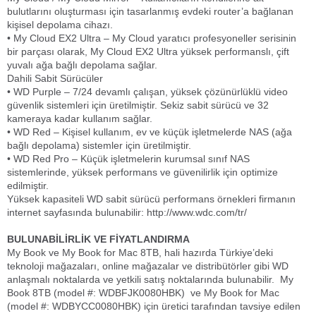
bulutlarını oluşturması için tasarlanmış evdeki router’a bağlanan
kişisel depolama cihazı.
• My Cloud EX2 Ultra – My Cloud yaratıcı profesyoneller serisinin
bir parçası olarak, My Cloud EX2 Ultra yüksek performanslı, çift
yuvalı ağa bağlı depolama sağlar.
Dahili Sabit Sürücüler
• WD Purple – 7/24 devamlı çalışan, yüksek çözünürlüklü video
güvenlik sistemleri için üretilmiştir. Sekiz sabit sürücü ve 32
kameraya kadar kullanım sağlar.
• WD Red – Kişisel kullanım, ev ve küçük işletmelerde NAS (ağa
bağlı depolama) sistemler için üretilmiştir.
• WD Red Pro – Küçük işletmelerin kurumsal sınıf NAS
sistemlerinde, yüksek performans ve güvenilirlik için optimize
edilmiştir.
Yüksek kapasiteli WD sabit sürücü performans örnekleri firmanın
internet sayfasında bulunabilir: http://www.wdc.com/tr/
BULUNABİLİRLİK VE FİYATLANDIRMA
My Book ve My Book for Mac 8TB, hali hazırda Türkiye’deki
teknoloji mağazaları, online mağazalar ve distribütörler gibi WD
anlaşmalı noktalarda ve yetkili satış noktalarında bulunabilir. My
Book 8TB (model #: WDBFJK0080HBK) ve My Book for Mac
(model #: WDBYCC0080HBK) için üretici tarafından tavsiye edilen