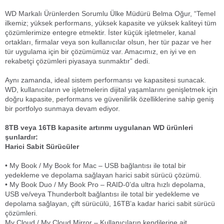
WD Markalı Ürünlerden Sorumlu Ülke Müdürü Belma Oğur, “Temel
ilkemiz; yüksek performans, yüksek kapasite ve yüksek kaliteyi tüm
çözümlerimize entegre etmektir. İster küçük işletmeler, kanal
ortakları, firmalar veya son kullanıcılar olsun, her tür pazar ve her
tür uygulama için bir çözümümüz var. Amacımız, en iyi ve en
rekabetçi çözümleri piyasaya sunmaktır” dedi.
Aynı zamanda, ideal sistem performansı ve kapasitesi sunacak.
WD, kullanıcıların ve işletmelerin dijital yaşamlarını genişletmek için
doğru kapasite, performans ve güvenilirlik özelliklerine sahip geniş
bir portfolyo sunmaya devam ediyor.
8TB veya 16TB kapasite artırımı uygulanan WD ürünleri
şunlardır:
Harici Sabit Sürücüler
• My Book / My Book for Mac – USB bağlantısı ile total bir
yedekleme ve depolama sağlayan harici sabit sürücü çözümü.
• My Book Duo / My Book Pro – RAID-0’da ultra hızlı depolama,
USB ve/veya Thunderbolt bağlantısı ile total bir yedekleme ve
depolama sağlayan, çift sürücülü, 16TB’a kadar harici sabit sürücü
çözümleri.
My Cloud / My Cloud Mirror – Kullanıcıların kendilerine ait