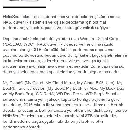
Aliağa Haber / Foça Haber
Aliağa
/ Dikili Haber / Bergama Haber / Karşıyaka
Haber/ Menemen Haber / İzmir Yeni Vizyon Gazetesi
HelioSeal teknolojisi ile donatılmış yeni depolama çözümü serisi,
NAS, güvenlik sistemleri ve kişisel depolama için optimal
performans, yüksek kapasite ve ekstra güvenilirlik sağlıyor.
Depolama çözümlerinde dünya lideri olan Western Digital Corp.
(NASDAQ: WDC), NAS, güvenlik videosu ve harici masaüstü
uygulamalar için 8TB sürücülü, ödüllü performans depolama
çözümü portfolyosunu bugün duyurdu. Şirketler, küçük işletmeler ve
kullanıcılar arasında, giderek merkezileşen, zengin içerikli
uygulamalar yaygınlaşmaya devam etmektedir. Buna bağlı olarak,
daha yüksek depolama kapasitelerine yönelik talep artmaktadır.
My Cloud® (My Cloud, My Cloud Mirror, My Cloud EX2 Ultra), My
Book® harici sürücüleri (My Book, My Book for Mac, My Book Duo
ve My Book Pro), WD Red®, WD Red Pro ve WD Purple™ sabit
sürücülerinin tümü yeni yüksek kapasite konfigürasyonuna göre
tasarlanıp, 2016 yılının ilk yarısı boyunca lanse edilecektir. Her bir
depolama çözümü, belli bir amaca yönelik mühendislik çalışması ve
HelioSeal™ helyum teknolojisi sunarak, yeni 8TB sürücüler ile,
kendi modeline özgü uygulamalarda en yüksek ve etkin
performansı gösterir.