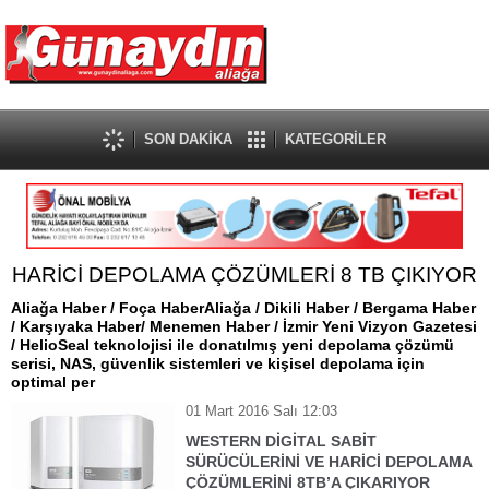
SON DAKİKA
KATEGORİLER
HARİCİ DEPOLAMA ÇÖZÜMLERİ 8 TB ÇIKIYOR
Aliağa Haber / Foça HaberAliağa / Dikili Haber / Bergama Haber
/ Karşıyaka Haber/ Menemen Haber / İzmir Yeni Vizyon Gazetesi
/ HelioSeal teknolojisi ile donatılmış yeni depolama çözümü
serisi, NAS, güvenlik sistemleri ve kişisel depolama için
optimal per
01 Mart 2016 Salı 12:03
WESTERN DİGİTAL SABİT
SÜRÜCÜLERİNİ VE HARİCİ DEPOLAMA
ÇÖZÜMLERİNİ 8TB’A ÇIKARIYOR