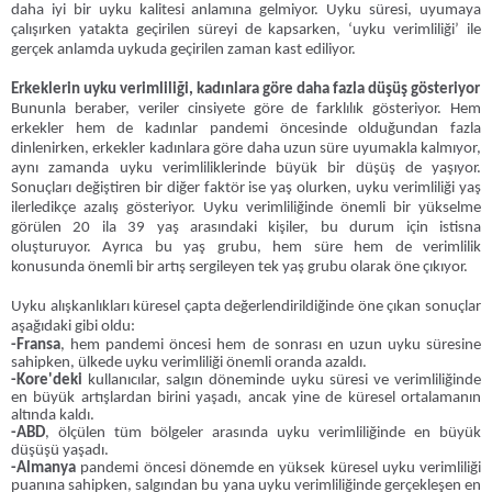
daha iyi bir uyku kalitesi anlamına gelmiyor. Uyku süresi, uyumaya
çalışırken yatakta geçirilen süreyi de kapsarken, ‘uyku verimliliği’ ile
gerçek anlamda uykuda geçirilen zaman kast ediliyor.
Erkeklerin uyku verimliliği, kadınlara göre daha fazla düşüş gösteriyor
Bununla beraber, veriler cinsiyete göre de farklılık gösteriyor. Hem
erkekler hem de kadınlar pandemi öncesinde olduğundan fazla
dinlenirken, erkekler kadınlara göre daha uzun süre uyumakla kalmıyor,
aynı zamanda uyku verimliliklerinde büyük bir düşüş de yaşıyor.
Sonuçları değiştiren bir diğer faktör ise yaş olurken, uyku verimliliği yaş
ilerledikçe azalış gösteriyor. Uyku verimliliğinde önemli bir yükselme
görülen 20 ila 39 yaş arasındaki kişiler, bu durum için istisna
oluşturuyor. Ayrıca bu yaş grubu, hem süre hem de verimlilik
konusunda önemli bir artış sergileyen tek yaş grubu olarak öne çıkıyor.
Uyku alışkanlıkları küresel çapta değerlendirildiğinde öne çıkan sonuçlar
aşağıdaki gibi oldu:
-Fransa
, hem pandemi öncesi hem de sonrası en uzun uyku süresine
sahipken, ülkede uyku verimliliği önemli oranda azaldı.
-Kore'deki
kullanıcılar, salgın döneminde uyku süresi ve verimliliğinde
en büyük artışlardan birini yaşadı, ancak yine de küresel ortalamanın
altında kaldı.
-ABD
, ölçülen tüm bölgeler arasında uyku verimliliğinde en büyük
düşüşü yaşadı.
-Almanya
pandemi öncesi dönemde en yüksek küresel uyku verimliliği
puanına sahipken, salgından bu yana uyku verimliliğinde gerçekleşen en