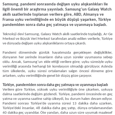
Samsung, pandemi sonrasında değişen uyku alışkanlıkları ile
ilgili önemli bir araştırma yayınladı. Samsung’un Galaxy Watch
akıllı saatlerinde toplanan verilere göre, ABD, Almanya ve
Fransa uyku verimliliğinde en büyük düşüşü yaşarken, Türkiye
pandemiden sonra daha geç yatmaya ve uyanmaya başladı.
Teknoloji devi Samsung, Galaxy Watch akıllı saatlerinde topladığı, Ar-Ge
Merkezi ve Büyük Veri Merkezi tarafından analiz edilen verilerle, Türkiye
ve dünyada değişen uyku alışkanlıklarını ortaya çıkardı.
Pandemi döneminde günlük hayatımızda gerçekleşen değişiklikler,
dünyanın her yerinde insanların daha uzun süreler uyumasına sebep
oldu. Ancak, Samsung’un elde ettiği verilere göre; uyku süresiyle uyku
verimliliği arasında herhangi bir korelasyon olmadığı görülüyor. Aslında
tüm ülkelerde, uyku süresi ortalamaları salgın öncesi döneme göre
artarken, uyku verimliliğinde genel bir düşüş göze çarpıyor.
Türkiye, pandemiden sonra daha geç yatmaya ve uyanmaya başladı
Verilere göre Türkiye, yüksek uyku verimliliğiyle öne çıkarken, uykuya
dalma saatlerinde değişim gözlendi. Türkiye, pandemi öncesinde en geç
yatma ve uyanma saatine sahip ülkeydi, bu durum halen devam ediyor.
Pandemi sonrası Türkiye'de uyanma süresi 13 dakika daha uzarken,
Türkiye'deki insanlar, 48 dakika daha geç yatıp, dünya ortalamasından
40 dakika geç uyandılar. Öte yandan, daha uzun süre uyumak maalesef