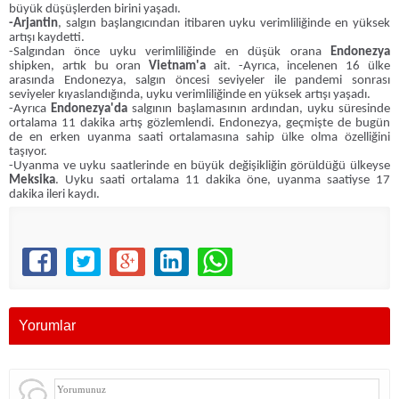
büyük düşüşlerden birini yaşadı.
-Arjantin
, salgın başlangıcından itibaren uyku verimliliğinde en yüksek
artışı kaydetti.
-Salgından önce uyku verimliliğinde en düşük orana
Endonezya
shipken, artık bu oran
Vietnam'a
ait. -Ayrıca, incelenen 16 ülke
arasında Endonezya, salgın öncesi seviyeler ile pandemi sonrası
seviyeler kıyaslandığında, uyku verimliliğinde en yüksek artışı yaşadı.
-Ayrıca
Endonezya'da
salgının başlamasının ardından, uyku süresinde
ortalama 11 dakika artış gözlemlendi. Endonezya, geçmişte de bugün
de en erken uyanma saati ortalamasına sahip ülke olma özelliğini
taşıyor.
-Uyanma ve uyku saatlerinde en büyük değişikliğin görüldüğü ülkeyse
Meksika
. Uyku saati ortalama 11 dakika öne, uyanma saatiyse 17
dakika ileri kaydı.
Yorumlar