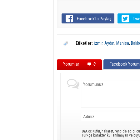
Facebook'ta Paylaş
Twe
Etiketler:
İzmir
,
Aydın
,
Manisa
,
Balık
Yorumlar
0
Facebook Yoruml
UYARI:
Küfür, hakaret, rencide edici cü
Türkçe karakter kullanılmayan ve büy