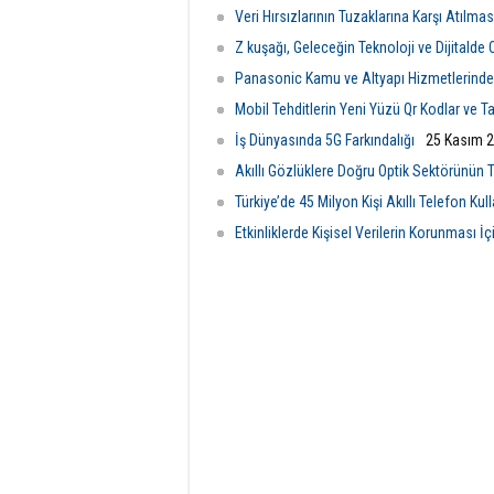
Veri Hırsızlarının Tuzaklarına Karşı Atılm
Z kuşağı, Geleceğin Teknoloji ve Dijitalde 
Panasonic Kamu ve Altyapı Hizmetlerinde S
Mobil Tehditlerin Yeni Yüzü Qr Kodlar ve Ta
İş Dünyasında 5G Farkındalığı
25 Kasım 
Akıllı Gözlüklere Doğru Optik Sektörünün T
Türkiye’de 45 Milyon Kişi Akıllı Telefon Kul
Etkinliklerde Kişisel Verilerin Korunması İ
Çarşamba 16:08