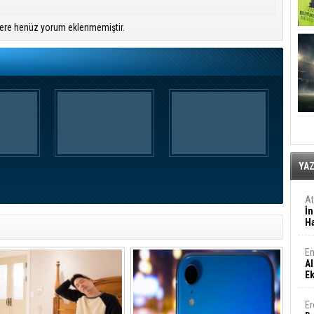
ere henüz yorum eklenmemiştir.
YA
A
İn
Ha
En
Al
E
Er