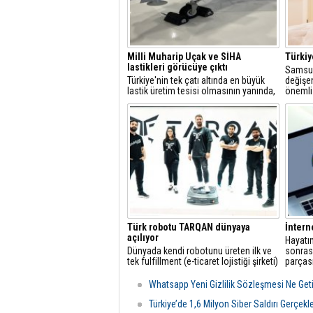
Milli Muharip Uçak ve SİHA
Türkiy
lastikleri görücüye çıktı
Samsun
Türkiye'nin tek çatı altında en büyük
değişen 
lastik üretim tesisi olmasının yanında,
önemli 
araştırma ve geliştirme olanaklarıyla
yurt dışından bilgi transferi olmadan
kendi teknolojisini üretmesiyle öne
çıkan Petlas, 25-28 Ekim'de
İstanbul'da düzenlenen SAHA EXPO
2022
Türk robotu TARQAN dünyaya
İntern
açılıyor
Hayatım
Dünyada kendi robotunu üreten ilk ve
sonras
tek fulfillment (e-ticaret lojistiği şirketi)
parçası
olan OPLOG, fulfillment robotu
pandem
TARQAN ile standartları yeniden
ülke ba
Whatsapp Yeni Gizlilik Sözleşmesi Ne Geti
belirliyor.
hızları 
Türkiye’de 1,6 Milyon Siber Saldırı Gerçekle