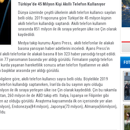
Türkiye’de 45 Milyon Kişi Akıllı Telefon Kullanıyor
Dünya üzerinde çeşitli ülkelerin akıllı telefon kullanıcı sayıları
belli oldu. 2019 raporuna göre Türkiye’de 45 milyon kişinin
akıllı telefon kullandığı saptandı. Akıllı telefon kullanım
sırasında 851 milyon ile ilk sıraya yerleşen ülke ise Çin olarak
kaydedildi.
Medya takip kurumu Ajans Press, akıllı telefonlar ile alakalı
basına yansıyan haber adetlerini inceledi. Ajans Press’in
s
 akıllı telefonlar ile alakalı basına 8 bin 323 haber yansıdığı tespit edildi.
bin 77 yansımanın basında yer aldığı görüldü. Firmaların yaptığı telefon
FOT
 kurda yaşanan hareketlilik sonucu artan telefon fiyatlarının ve akıllı
başlıklar arasında yer aldığı görüldü.
lgilere göre, akıllı telefon kullanıcı sayısı belli oldu. Böylelikle 2019
 telefon kullandığı saptanırken, İran’da da bu sayının aynı olduğu
ilyon ile ilk sıraya yerleşen ülke ise Çin olarak kaydedildi. Çin bu rakamla
n, 260 milyon ile de ABD takip etti. İtalya, İspanya ve Filipinler gibi
e’den az olduğu görüldü. Araştırma kapsamında ilk on içerisinde yer alan
De
5 milyon), Endonezya(84 milyon), Japonya(73 milyon), Almanya(66milyon),
Al
ldu.