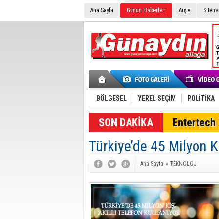
Ana Sayfa
Günün Haberleri
Arşiv
Sitene
BÖLGESEL
YEREL SEÇİM
POLİTİKA
SON DAKİKA
Entertech İ
Türkiye’de 45 Milyon Ki
Ana Sayfa
»
TEKNOLOJİ