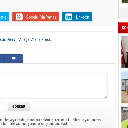
etle
Google+'da Paylaş
LinkedIn
ÇO
esir
,
Denizli
,
Aliağa
,
Ajans Press
arı
mleler veya imalar, inançlara saldırı içeren, imla kuralları ile yazılmamış,
ük harflerle yazılmış yorumlar onaylanmamaktadır.