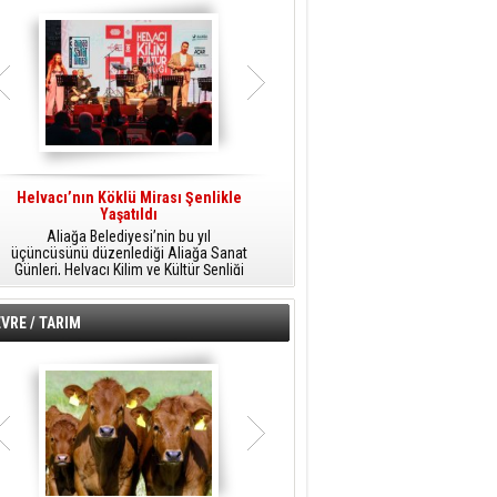
Helvacı’nın Köklü Mirası Şenlikle
Helvacı’da Kültür, Sanat Ve Müzik
A
Yaşatıldı
Şöleni
Aliağa Belediyesi’nin bu yıl
Aliağa Belediyesi tarafından
üçüncüsünü düzenlediği Aliağa Sanat
düzenlenen Aliağa Sanat Günleri, 25
Günleri, Helvacı Kilim ve Kültür Şenliği
Temmuz Cumartesi günü Helvacı’da
ile Helvacı’da renkli bir güne sahne
birbirinden renkli etkinliklerle devam
A
oldu.
edecek.
VRE / TARIM
o