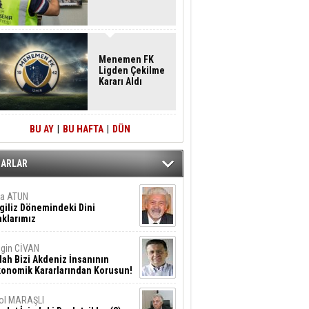
Menemen FK
Ligden Çekilme
Kararı Aldı
BU AY
|
BU HAFTA
|
DÜN
ZARLAR
ta ATUN
giliz Dönemindeki Dini
klarımız
gin CİVAN
lah Bizi Akdeniz İnsanının
konomik Kararlarından Korusun!
ol MARAŞLI