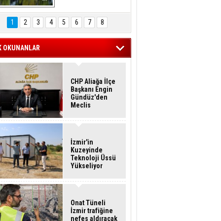
Hasan Eser'in 
Objektifinden
1
2
3
4
5
6
7
8
K OKUNANLAR
CHP Aliağa İlçe
Başkanı Engin
Gündüz'den
Meclis
Üyelerine İstifa
Çağrısı
İzmir'in
Kuzeyinde
Teknoloji Üssü
Yükseliyor
Onat Tüneli
İzmir trafiğine
nefes aldıracak