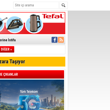
rine İstifa
ı
DİĞER »
zara Taşıyor
pıldı
 Toplandı
E ÇIKANLAR
A.Ş.’Ye İletti
Çağrısı
 hızlı müdahale
'ye Geçti