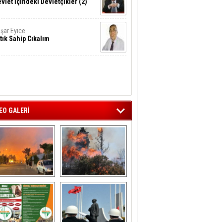
vlet İçindeki Devletçikler (2)
şar Eyice
tık Sahip Cıkalım
EO GALERİ
liağa ‘da  otluk 
Aliağa'nın Ciğerleri 
alanda çıkan 
Yandı
yangın evlere 
sıçramadan 
söndürüldü