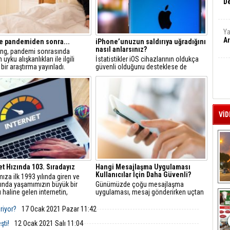
De
Ya
Ar
e pandemiden sonra...
iPhone’unuzun saldırıya uğradığını
nasıl anlarsınız?
g, pandemi sonrasında
uyku alışkanlıkları ile ilgili
İstatistikler iOS cihazlarının oldukça
bir araştırma yayınladı.
güvenli olduğunu desteklese de
güvenliğiniz büyük ölçüde cihazlarınızı
nasıl kullandığınıza bağlı. Siber
güvenlik şirketi ESET, iOS güvenliği ile
ilgili bilinmesi gerekenleri sıraladı.
VİD
et Hızında 103. Sıradayız
Hangi Mesajlaşma Uygulaması
Kullanıcılar İçin Daha Güvenli?
ıza ilk 1993 yılında giren ve
ında yaşamımızın büyük bir
Günümüzde çoğu mesajlaşma
A
 haline gelen internetin,
uygulaması, mesaj gönderirken uçtan
i dönemiyle kullanımı artarken,
uca şifreleme kullandıkları için
zlı sabit geniş bant internet
nispeten güvenlidir.
riyor?
17 Ocak 2021 Pazar 11:42
da belli oldu.
şti!
12 Ocak 2021 Salı 11:04