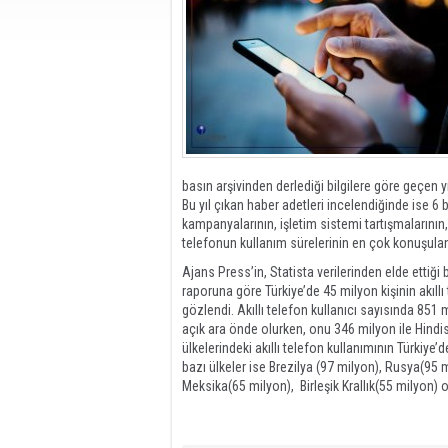
basın arşivinden derlediği bilgilere göre geçen yıl
Bu yıl çıkan haber adetleri incelendiğinde ise 6 
kampanyalarının, işletim sistemi tartışmalarının,
telefonun kullanım sürelerinin en çok konuşulan 
Ajans Press’in, Statista verilerinden elde ettiği bi
raporuna göre Türkiye’de 45 milyon kişinin akıllı
gözlendi. Akıllı telefon kullanıcı sayısında 851 m
açık ara önde olurken, onu 346 milyon ile Hindista
ülkelerindeki akıllı telefon kullanımının Türkiy
bazı ülkeler ise Brezilya (97 milyon), Rusya(9
Meksika(65 milyon), Birleşik Krallık(55 milyon) o