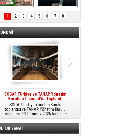
ÖNAL TARIM 
Aliağa'da Polis 
TANITIM FİLMİ
Haftası Kutlandı
1
2
3
4
5
6
7
8
KONOMİ
SOCAR Türkiye ve TANAP Yönetim
Tüpraş Temiz Hidrojen
Kurulları İstanbul'da Toplandı
Teknolojisini Sahada Test Edecek
SOCAR Türkiye Yönetim Kurulu
Stratejik Dönüşüm Planı kapsamında
toplantısı ve TANAP Yönetim Kurulu
düşük karbonlu ve yenilenebilir enerji
toplantısı, 30 Temmuz 2026 tarihinde
çözümlerine odaklanan Tüpraş, temiz
İstanbul’da gerçekleştirildi.
hidrojen teknolojileri alanında yenilikçi
projelere öncülük ediyor.
ÜLTÜR SANAT