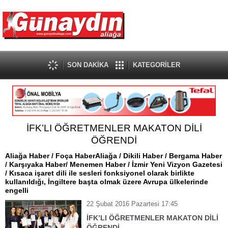
SON DAKİKA
KATEGORİLER
İFK’LI ÖĞRETMENLER MAKATON DİLİ
ÖĞRENDİ
Aliağa Haber / Foça HaberAliağa / Dikili Haber / Bergama Haber
/ Karşıyaka Haber/ Menemen Haber / İzmir Yeni Vizyon Gazetesi
/ Kısaca işaret dili ile sesleri fonksiyonel olarak birlikte
kullanıldığı, İngiltere başta olmak üzere Avrupa ülkelerinde
engelli
22 Şubat 2016 Pazartesi 17:45
İFK’LI ÖĞRETMENLER MAKATON DİLİ
ÖĞRENDİ