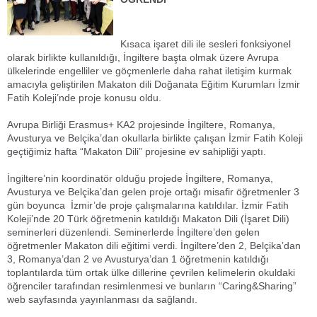
Aliağa Haber / Foça Haber
Aliağa
/ Dikili Haber / Bergama Haber / Karşıyaka
Haber/ Menemen Haber / İzmir Yeni Vizyon Gazetesi
Kısaca işaret dili ile sesleri fonksiyonel
olarak birlikte kullanıldığı, İngiltere başta olmak üzere Avrupa
ülkelerinde engelliler ve göçmenlerle daha rahat iletişim kurmak
amacıyla geliştirilen Makaton dili Doğanata Eğitim Kurumları İzmir
Fatih Koleji’nde proje konusu oldu.
Avrupa Birliği Erasmus+ KA2 projesinde İngiltere, Romanya,
Avusturya ve Belçika’dan okullarla birlikte çalışan İzmir Fatih Koleji
geçtiğimiz hafta “Makaton Dili” projesine ev sahipliği yaptı.
İngiltere’nin koordinatör olduğu projede İngiltere, Romanya,
Avusturya ve Belçika’dan gelen proje ortağı misafir öğretmenler 3
gün boyunca İzmir’de proje çalışmalarına katıldılar. İzmir Fatih
Koleji’nde 20 Türk öğretmenin katıldığı Makaton Dili (İşaret Dili)
seminerleri düzenlendi. Seminerlerde İngiltere’den gelen
öğretmenler Makaton dili eğitimi verdi. İngiltere’den 2, Belçika’dan
3, Romanya’dan 2 ve Avusturya’dan 1 öğretmenin katıldığı
toplantılarda tüm ortak ülke dillerine çevrilen kelimelerin okuldaki
öğrenciler tarafından resimlenmesi ve bunların “Caring&Sharing”
web sayfasında yayınlanması da sağlandı.