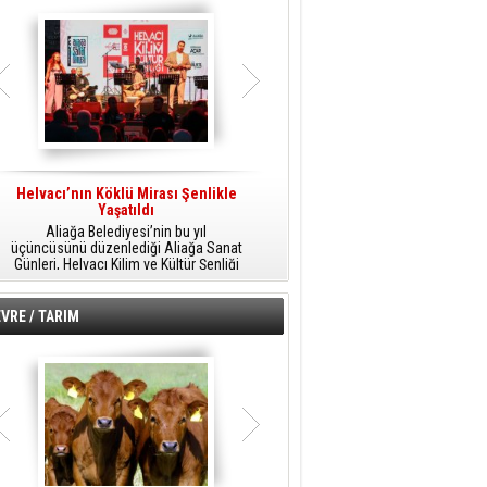
Helvacı’nın Köklü Mirası Şenlikle
Helvacı’da Kültür, Sanat Ve Müzik
A
Yaşatıldı
Şöleni
Aliağa Belediyesi’nin bu yıl
Aliağa Belediyesi tarafından
üçüncüsünü düzenlediği Aliağa Sanat
düzenlenen Aliağa Sanat Günleri, 25
Günleri, Helvacı Kilim ve Kültür Şenliği
Temmuz Cumartesi günü Helvacı’da
ile Helvacı’da renkli bir güne sahne
birbirinden renkli etkinliklerle devam
A
oldu.
edecek.
VRE / TARIM
o