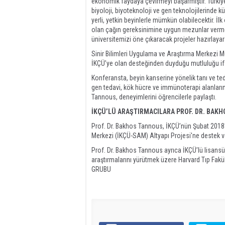
ekonomik faydaya çevirmeyi başarmıştır. Türkiy
biyoloji, biyoteknoloji ve gen teknolojilerinde k
yerli, yetkin beyinlerle mümkün olabilecektir. İlk
olan çağın gereksinimine uygun mezunlar vermeyi
üniversitemizi öne çıkaracak projeler hazırlayar
Sinir Bilimleri Uygulama ve Araştırma Merkezi M
İKÇÜ’ye olan desteğinden duyduğu mutluluğu ifa
Konferansta, beyin kanserine yönelik tanı ve teda
gen tedavi, kök hücre ve immünoterapi alanların
Tannous, deneyimlerini öğrencilerle paylaştı.
İKÇÜ’LÜ ARAŞTIRMACILARA PROF. DR. BAKH
Prof. Dr. Bakhos Tannous, İKÇÜ’nün Şubat 2018'd
Merkezi (İKÇÜ-SAM) Altyapı Projesi'ne destek verd
Prof. Dr. Bakhos Tannous ayrıca İKÇÜ’lü lisansü
araştırmalarını yürütmek üzere Harvard Tıp Fakü
GRUBU