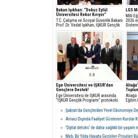
Bakan Işıkhan: “Dokuz Eylül
LGS Me
Üniversitesi Rekor Kırıyor”
Milli E
T.C. Çalışma ve Sosyal Güvenlik Bakanı
2026 eğ
Prof. Dr. Vedat Işıkhan, İŞKUR Gençlik
Sistem
Programı kapsamında Dokuz Eylül
sınav ta
Üniversitesi öğrencileriyle buluşarak
genç istihdamına ilişkin
değerlendirmelerde bulundu ve
öğrencilerin sorularını yanıtladı.
Ege Üniversitesi ve İŞKUR’dan
Aliağa
Gençlere Destek!
Toplan
Ege Üniversitesi ile İŞKUR arasında
Aliağa 
“İŞKUR Gençlik Programı” protokolü
Eğitim 
imzalandı. Cumhurbaşkanı Recep
Hayatı
Tayyip Erdoğan’ın üniversite öğrencileri
ve tekn
Şakran'da Gençlerden Yerel Ekonomiye D
için başlattığı “İŞKUR Gençlik
Meslek
Programı” kapsamında, Ege
bir top
Amacı Dışında Faaliyet Gösteren Kurslar K
Üniversitesi ve İŞKUR İzmir İl
‘Dijital detoks’ ile daha sağlıklı bir yaşa
Müdürlüğü arasında iş bi
Meb, Bir Yılda Hayata Geçirilen Projeleri B