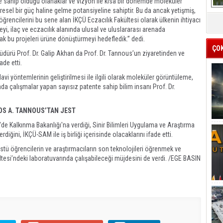
e sahip olduğu olanaklar ve vizyon ile kısa bir dönemde moleküler
üresel bir güç haline gelme potansiyeline sahiptir. Bu da ancak yetişmiş,
 öğrencilerini bu sene alan İKÇÜ Eczacılık Fakültesi olarak ülkenin ihtiyacı
, ilaç ve eczacılık alanında ulusal ve uluslararası arenada
ak bu projeleri ürüne dönüştürmeyi hedefledik.” dedi.
ÇO
üdürü Prof. Dr. Galip Akhan da Prof. Dr. Tannous’un ziyaretinden ve
de etti.
vi yöntemlerinin geliştirilmesi ile ilgili olarak moleküler görüntüleme,
da çalışmalar yapan sayısız patente sahip bilim insanı Prof. Dr.
OS A. TANNOUS’TAN JEST
e Kalkınma Bakanlığı'na verdiği, Sinir Bilimleri Uygulama ve Araştırma
iğini, İKÇÜ-SAM ile iş birliği içerisinde olacaklarını ifade etti.
stü öğrencilerin ve araştırmacıların son teknolojileri öğrenmek ve
ltesi’ndeki laboratuvarında çalışabileceği müjdesini de verdi. /EGE BASIN