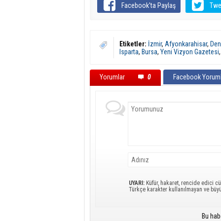
Facebook'ta Paylaş
Twe
Etiketler:
İzmir
,
Afyonkarahisar
,
Deni
Isparta
,
Bursa
,
Yeni Vizyon Gazetesi
Yorumlar
0
Facebook Yoruml
UYARI:
Küfür, hakaret, rencide edici cü
Türkçe karakter kullanılmayan ve büy
Bu hab