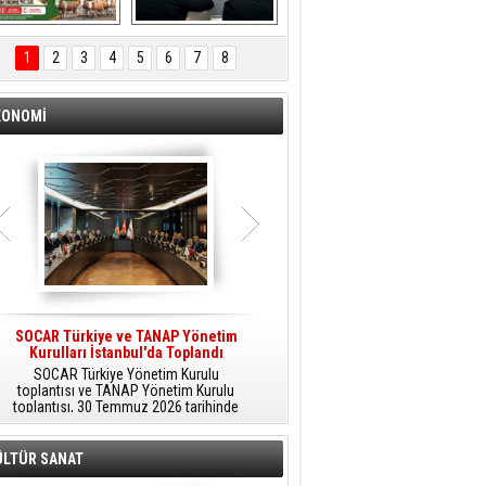
ÖNAL TARIM 
Aliağa'da Polis 
TANITIM FİLMİ
Haftası Kutlandı
1
2
3
4
5
6
7
8
KONOMİ
SOCAR Türkiye ve TANAP Yönetim
Tüpraş Temiz Hidrojen
Kurulları İstanbul'da Toplandı
Teknolojisini Sahada Test Edecek
SOCAR Türkiye Yönetim Kurulu
Stratejik Dönüşüm Planı kapsamında
toplantısı ve TANAP Yönetim Kurulu
düşük karbonlu ve yenilenebilir enerji
toplantısı, 30 Temmuz 2026 tarihinde
çözümlerine odaklanan Tüpraş, temiz
İstanbul’da gerçekleştirildi.
hidrojen teknolojileri alanında yenilikçi
projelere öncülük ediyor.
ÜLTÜR SANAT