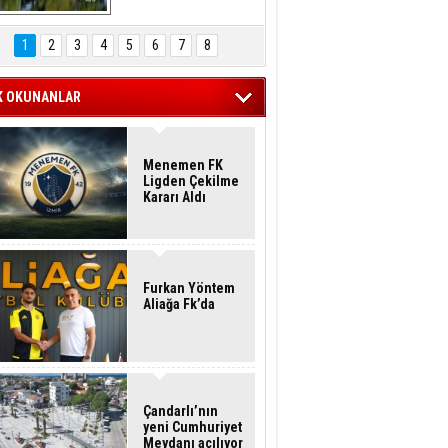
Hasan Eser'in 
Objektifinden
1
2
3
4
5
6
7
8
K OKUNANLAR
Menemen FK
Ligden Çekilme
Kararı Aldı
Furkan Yöntem
Aliağa Fk’da
Çandarlı’nın
yeni Cumhuriyet
Meydanı açılıyor