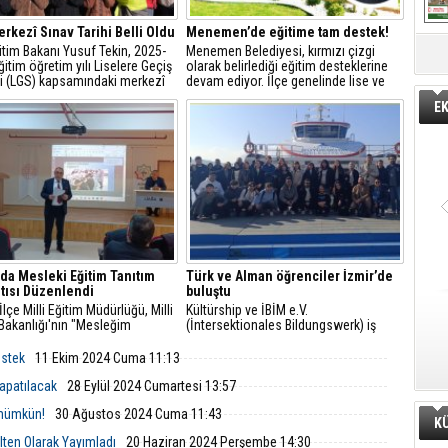
rkezî Sınav Tarihi Belli Oldu
Menemen’de eğitime tam destek!
ğitim Bakanı Yusuf Tekin, 2025-
Menemen Belediyesi, kırmızı çizgi
itim öğretim yılı Liselere Geçiş
olarak belirlediği eğitim desteklerine
i (LGS) kapsamındaki merkezî
devam ediyor. İlçe genelinde lise ve
rihini açıkladı.
üniversite sınavlarına girecek olan 8 ve
E
12. sınıflara tam 10 bin adet dijital
eğitim paketi dağıtıldı.
’da Mesleki Eğitim Tanıtım
Türk ve Alman öğrenciler İzmir’de
tısı Düzenlendi
buluştu
İlçe Milli Eğitim Müdürlüğü, Milli
Kültürship ve İBİM e.V.
Bakanlığı'nın "Mesleğim
(İntersektionales Bildungswerk) iş
m" projesi kapsamında mesleki
birliğiyle gerçekleştirilen okullar arası
ik eğitimin tanıtımı için Aliağa
değişim programının ilk ayağı İzmir’de
estek
11 Ekim 2024 Cuma 11:13
i ve Teknik Anadolu Lisesi’nde
gerçekleşti.
lantı gerçekleştirdi.
apatılacak
28 Eylül 2024 Cumartesi 13:57
m mümkün!
30 Ağustos 2024 Cuma 11:43
K
ülten Olarak Yayımladı
20 Haziran 2024 Perşembe 14:30