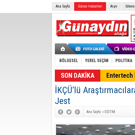
Ana Sayfa
Günün Haberleri
Arşiv
Sitene
BÖLGESEL
YEREL SEÇİM
POLİTİKA
SON DAKİKA
Entertech İ
İKÇÜ’lü Araştırmacılar
Jest
Ana Sayfa
»
EĞİTİM