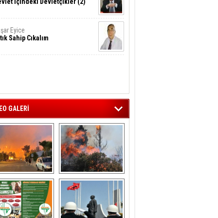
vlet İçindeki Devletçikler (2)
şar Eyice
tık Sahip Cıkalım
EO GALERİ
liağa ‘da  otluk 
Aliağa'nın Ciğerleri 
alanda çıkan 
Yandı
yangın evlere 
sıçramadan 
söndürüldü