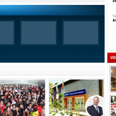
De
Ya
Ar
VİD
A