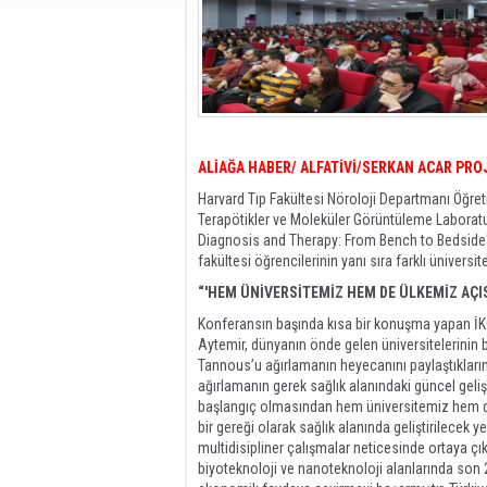
ALİAĞA HABER/ ALFATİVİ/SERKAN ACAR PRO
Harvard Tıp Fakültesi Nöroloji Departmanı Öğre
Terapötikler ve Moleküler Görüntüleme Laboratu
Diagnosis and Therapy: From Bench to Bedside' baş
fakültesi öğrencilerinin yanı sıra farklı üniver
“'HEM ÜNİVERSİTEMİZ HEM DE ÜLKEMİZ AÇI
Konferansın başında kısa bir konuşma yapan İKÇÜ
Aytemir, dünyanın önde gelen üniversitelerinin 
Tannous’u ağırlamanın heyecanını paylaştıklarını
ağırlamanın gerek sağlık alanındaki güncel geliş
başlangıç olmasından hem üniversitemiz hem 
bir gereği olarak sağlık alanında geliştirilecek y
multidisipliner çalışmalar neticesinde ortaya çı
biyoteknoloji ve nanoteknoloji alanlarında son 2