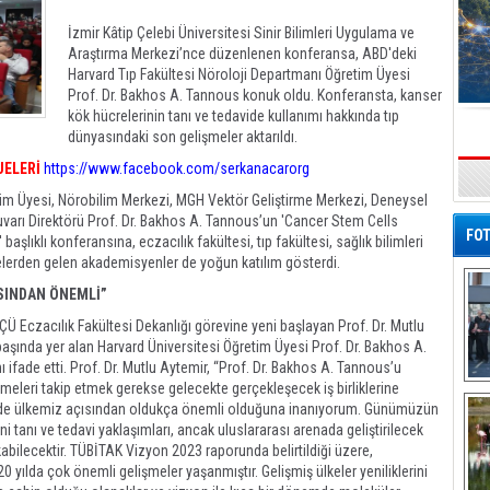
İzmir Kâtip Çelebi Üniversitesi Sinir Bilimleri Uygulama ve
Araştırma Merkezi’nce düzenlenen konferansa, ABD'deki
Harvard Tıp Fakültesi Nöroloji Departmanı Öğretim Üyesi
Prof. Dr. Bakhos A. Tannous konuk oldu. Konferansta, kanser
kök hücrelerinin tanı ve tedavide kullanımı hakkında tıp
dünyasındaki son gelişmeler aktarıldı.
JELERİ
https://www.facebook.com/serkanacarorg
s
tim Üyesi, Nörobilim Merkezi, MGH Vektör Geliştirme Merkezi, Deneysel
varı Direktörü Prof. Dr. Bakhos A. Tannous’un 'Cancer Stem Cells
FOT
lıklı konferansına, eczacılık fakültesi, tıp fakültesi, sağlık bilimleri
sitelerden gelen akademisyenler de yoğun katılım gösterdi.
SINDAN ÖNEMLİ”
 Eczacılık Fakültesi Dekanlığı görevine yeni başlayan Prof. Dr. Mutlu
başında yer alan Harvard Üniversitesi Öğretim Üyesi Prof. Dr. Bakhos A.
 ifade etti. Prof. Dr. Mutlu Aytemir, “Prof. Dr. Bakhos A. Tannous’u
meleri takip etmek gerekse gelecekte gerçekleşecek iş birliklerine
De
Al
de ülkemiz açısından oldukça önemli olduğuna inanıyorum. Günümüzün
eni tanı ve tedavi yaklaşımları, ancak uluslararası arenada geliştirilecek
kabilecektir. TÜBİTAK Vizyon 2023 raporunda belirtildiği üzere,
0 yılda çok önemli gelişmeler yaşanmıştır. Gelişmiş ülkeler yeniliklerini