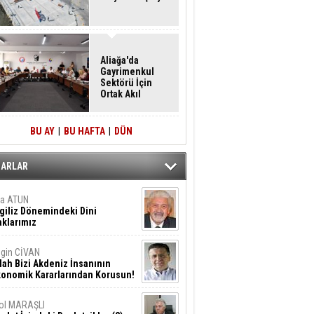
Aliağa'da
Gayrimenkul
Sektörü İçin
Ortak Akıl
Buluşması
BU AY
|
BU HAFTA
|
DÜN
ZARLAR
ta ATUN
giliz Dönemindeki Dini
klarımız
gin CİVAN
lah Bizi Akdeniz İnsanının
konomik Kararlarından Korusun!
ol MARAŞLI