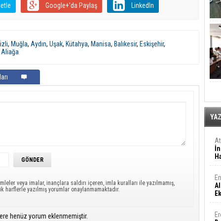
etle
Google+'da Paylaş
LinkedIn
zli
,
Muğla
,
Aydın
,
Uşak
,
Kütahya
,
Manisa
,
Balıkesir
,
Eskişehir
,
,
Aliağa
arı
YA
A
İn
Ha
En
mleler veya imalar, inançlara saldırı içeren, imla kuralları ile yazılmamış,
Al
ük harflerle yazılmış yorumlar onaylanmamaktadır.
E
Er
ere henüz yorum eklenmemiştir.