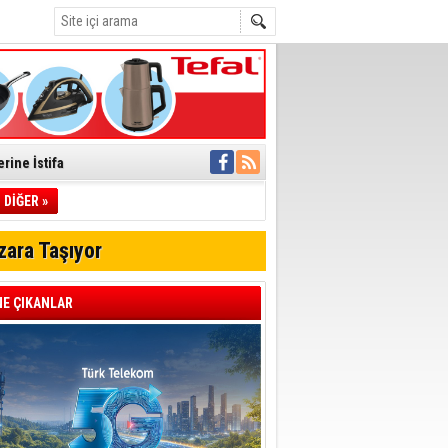
rine İstifa
ı
DİĞER »
zara Taşıyor
pıldı
 Toplandı
E ÇIKANLAR
A.Ş.’Ye İletti
Çağrısı
 hızlı müdahale
'ye Geçti