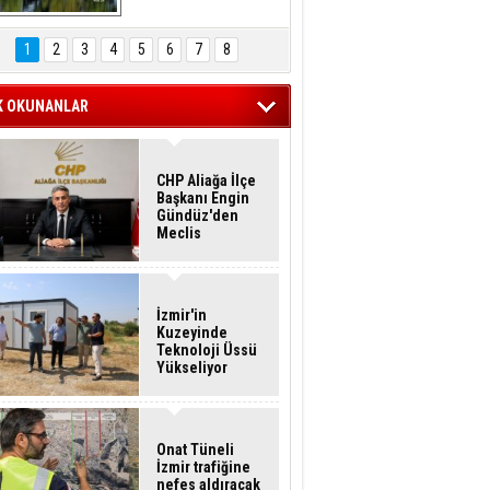
Hasan Eser'in 
Objektifinden
1
2
3
4
5
6
7
8
K OKUNANLAR
CHP Aliağa İlçe
Başkanı Engin
Gündüz'den
Meclis
Üyelerine İstifa
Çağrısı
İzmir'in
Kuzeyinde
Teknoloji Üssü
Yükseliyor
Onat Tüneli
İzmir trafiğine
nefes aldıracak