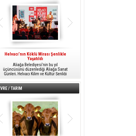
Helvacı’nın Köklü Mirası Şenlikle
Helvacı’da Kültür, Sanat Ve Müzik
A
Yaşatıldı
Şöleni
Aliağa Belediyesi’nin bu yıl
Aliağa Belediyesi tarafından
üçüncüsünü düzenlediği Aliağa Sanat
düzenlenen Aliağa Sanat Günleri, 25
Günleri, Helvacı Kilim ve Kültür Şenliği
Temmuz Cumartesi günü Helvacı’da
ile Helvacı’da renkli bir güne sahne
birbirinden renkli etkinliklerle devam
A
oldu.
edecek.
VRE / TARIM
o