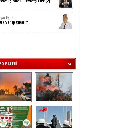
vlet İçindeki Devletçikler (2)
şar Eyice
tık Sahip Cıkalım
EO GALERİ
liağa ‘da  otluk 
Aliağa'nın Ciğerleri 
alanda çıkan 
Yandı
yangın evlere 
sıçramadan 
söndürüldü