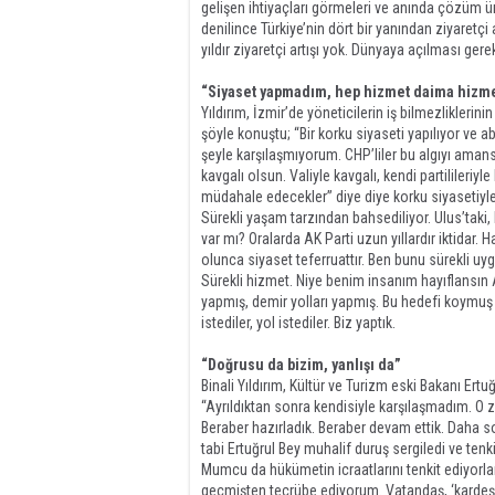
gelişen ihtiyaçları görmeleri ve anında çözüm ür
denilince Türkiye’nin dört bir yanından ziyaretçi
yıldır ziyaretçi artışı yok. Dünyaya açılması ge
“Siyaset yapmadım, hep hizmet daima hizme
Yıldırım, İzmir’de yöneticilerin iş bilmezlikler
şöyle konuştu; “Bir korku siyaseti yapılıyor ve a
şeyle karşılaşmıyorum. CHP’liler bu algıyı amansı
kavgalı olsun. Valiyle kavgalı, kendi partilileriyl
müdahale edecekler” diye diye korku siyasetiyle
Sürekli yaşam tarzından bahsediliyor. Ulus’taki,
var mı? Oralarda AK Parti uzun yıllardır iktidar
olunca siyaset teferruattır. Ben bunu sürekli uy
Sürekli hizmet. Niye benim insanım hayıflansın A
yapmış, demir yolları yapmış. Bu hedefi koymuş 
istediler, yol istediler. Biz yaptık.
“Doğrusu da bizim, yanlışı da”
Binali Yıldırım, Kültür ve Turizm eski Bakanı Ert
“Ayrıldıktan sonra kendisiyle karşılaşmadım. O za
Beraber hazırladık. Beraber devam ettik. Daha s
tabi Ertuğrul Bey muhalif duruş sergiledi ve tenk
Mumcu da hükümetin icraatlarını tenkit ediyorlar
geçmişten tecrübe ediyorum. Vatandaş, ‘kardeşi