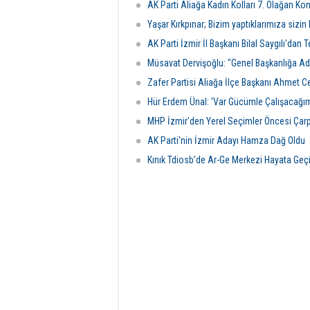
AK Parti Aliağa Kadın Kolları 7. Olağan Ko
Yaşar Kırkpınar; Bizim yaptıklarımıza sizin
AK Parti İzmir İl Başkanı Bilal Saygılı'dan T
Müsavat Dervişoğlu: "Genel Başkanlığa A
Zafer Partisi Aliağa İlçe Başkanı Ahmet Ce
Hür Erdem Ünal: 'Var Gücümle Çalışacağı
MHP İzmir'den Yerel Seçimler Öncesi Çarp
AK Parti'nin İzmir Adayı Hamza Dağ Oldu
Kınık Tdiosb’de Ar-Ge Merkezi Hayata Geç