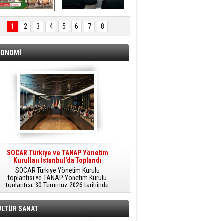
ÖNAL TARIM 
Aliağa'da Polis 
TANITIM FİLMİ
Haftası Kutlandı
1
2
3
4
5
6
7
8
KONOMİ
SOCAR Türkiye ve TANAP Yönetim
Tüpraş Temiz Hidrojen
Kurulları İstanbul'da Toplandı
Teknolojisini Sahada Test Edecek
SOCAR Türkiye Yönetim Kurulu
Stratejik Dönüşüm Planı kapsamında
toplantısı ve TANAP Yönetim Kurulu
düşük karbonlu ve yenilenebilir enerji
toplantısı, 30 Temmuz 2026 tarihinde
çözümlerine odaklanan Tüpraş, temiz
İstanbul’da gerçekleştirildi.
hidrojen teknolojileri alanında yenilikçi
projelere öncülük ediyor.
ÜLTÜR SANAT