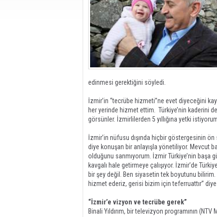
edinmesi gerektiğini söyledi.
İzmir’in “tecrübe hizmeti”ne evet diyeceğini ka
her yerinde hizmet ettim. Türkiye’nin kaderini değ
görsünler. İzmirlilerden 5 yıllığına yetki istiyoru
İzmir’in nüfusu dışında hiçbir göstergesinin ön s
diye konuşan bir anlayışla yönetiliyor. Mevcu
olduğunu sanmıyorum. İzmir Türkiye’nin başa güre
kavgalı hale getirmeye çalışıyor. İzmir’de Türkiye
bir şey değil. Ben siyasetin tek boyutunu biliri
hizmet ederiz, gerisi bizim için teferruattır” diy
“İzmir’e vizyon ve tecrübe gerek”
Binali Yıldırım, bir televizyon programının (NTV 