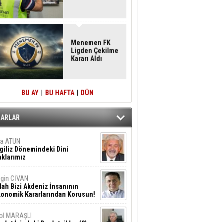
Menemen FK
Ligden Çekilme
Kararı Aldı
BU AY
|
BU HAFTA
|
DÜN
ZARLAR
ta ATUN
giliz Dönemindeki Dini
klarımız
gin CİVAN
lah Bizi Akdeniz İnsanının
konomik Kararlarından Korusun!
ol MARAŞLI