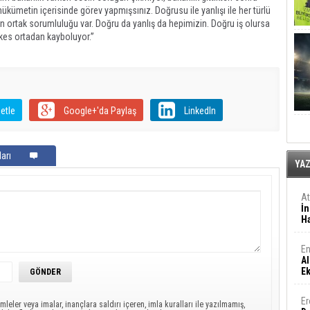
 hükümetin içerisinde görev yapmışsınız. Doğrusu ile yanlışı ile her türlü
n ortak sorumluluğu var. Doğru da yanlış da hepimizin. Doğru iş olursa
rkes ortadan kayboluyor.”
etle
Google+'da Paylaş
LinkedIn
arı
YA
A
İn
Ha
En
Al
E
Er
mleler veya imalar, inançlara saldırı içeren, imla kuralları ile yazılmamış,