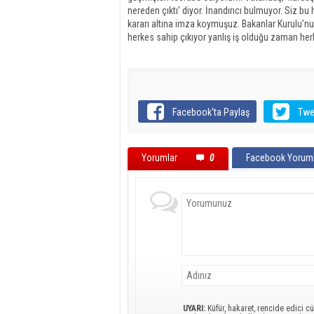
nereden çıktı’ diyor. İnandırıcı bulmuyor. Siz bu
kararı altına imza koymuşuz. Bakanlar Kurulu’nu
herkes sahip çıkıyor yanlış iş olduğu zaman he
Facebook'ta Paylaş
Twe
Yorumlar
0
Facebook Yoruml
UYARI:
Küfür, hakaret, rencide edici cü