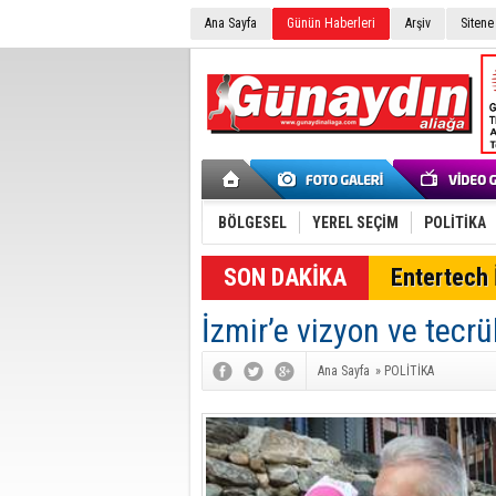
Ana Sayfa
Günün Haberleri
Arşiv
Sitene
BÖLGESEL
YEREL SEÇİM
POLİTİKA
SON DAKİKA
Entertech İ
İzmir’e vizyon ve tecr
Ana Sayfa
»
POLİTİKA