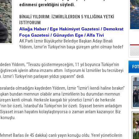
edinmesi gerektiğini söyledi.
BİNALİ YILDIRIM: İZMİRLİLERDEN 5 YILLIĞINA YETKİ
İSTİYORUM
Aliağa Haber / Ege Hakimiyet Gazetesi / Demokrat
Foça Gazetesi / Günaydın Ege / Alfa Tivi
AK Parti İzmir Büyükşehir Belediye Başkan Adayı Binali
Yıldırım, İzmir’in Türkiye’nin başa güreşen şehri olmayı hedef
s
ydeden Yıldırım, “Tevazu göstermeyeceğim, 11 yıl boyunca Türkiye’nin
FOT
iştirecek işlerin altına imzamı attım. İstiyorum ki İzmirliler bu tecrübeyi
m. İzmir’i Türkiye’nin parlayan yıldızı yaparım” dedi.
ıralarda olmadığını kaydeden Yıldırım, İzmir “İzmir’i kendi haline bırakın”
t başkan bundan memnun olabilir ama İzmirlilerin bu durumdan memnun
şen kenti olmalı. Herkesle kavgalı bir yönetici İzmir’i de herkesle
’nin bir özeti, İstanbul’da Türkiye’nin bir özeti. Siyaset benim anladığım
De
m. Siyaset insan hayatını kolaylaştırıyorsa o zaman anlam kazanıyor. Biz
Al
e konuştu.
Mehmet Barlas ile 45 dakika) canlı yayın konuğu oldu. Yerel yöneticilerin