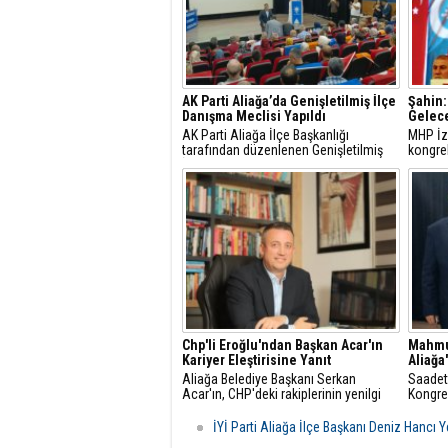
AK Parti Aliağa’da Genişletilmiş İlçe
Şahin:
Danışma Meclisi Yapıldı
Gelec
AK Parti Aliağa İlçe Başkanlığı
MHP İzm
tarafından düzenlenen Genişletilmiş
kongrel
İlçe Danışma Meclisi Toplantısı,
Geçtiği
partililerin ve teşkilat mensuplarının
kongre
katılımıyla Aliağa Belediyesi Meclis
arka ar
Salonu'nda yapıldı.
İlçeler
Chp'li Eroğlu'ndan Başkan Acar'ın
Mahmut
Kariyer Eleştirisine Yanıt
Aliağa
Aliağa Belediye Başkanı Serkan
Saadet 
Acar'ın, CHP'deki rakiplerinin yenilgi
Kongre
sonrası kariyer kazandığı yönündeki
Yenide
sözleri, ilçede siyasi hareketliliğe
İYİ Parti Aliağa İlçe Başkanı Deniz Hancı
neden oldu.