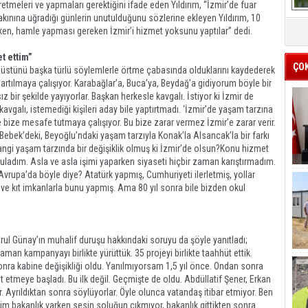
etmeleri ve yapmaları gerektiğini ifade eden Yıldırım, “İzmir’de fuar
 akınına uğradığı günlerin unutulduğunu sözlerine ekleyen Yıldırım, 10
reken, hamle yapması gereken İzmir’i hizmet yoksunu yaptılar” dedi.
t ettim”
ÇO
inin üstünü başka türlü söylemlerle örtme çabasında olduklarını kaydederek
bartılmaya çalışıyor. Karabağlar’a, Buca’ya, Beydağ’a gidiyorum böyle bir
z bir şekilde yayıyorlar. Başkan herkesle kavgalı. İstiyor ki İzmir de
e kavgalı, istemediği kişileri aday bile yaptırtmadı. ‘İzmir’de yaşam tarzına
 bize mesafe tutmaya çalışıyor. Bu bize zarar vermez İzmir’e zarar verir.
 Bebek’deki, Beyoğlu’ndaki yaşam tarzıyla Konak’la Alsancak’la bir farkı
. Hangi yaşam tarzında bir değişiklik olmuş ki İzmir’de olsun?Konu hizmet
guladım. Asla ve asla işimi yaparken siyaseti hiçbir zaman karıştırmadım.
vrupa’da böyle diye? Atatürk yapmış, Cumhuriyeti ilerletmiş, yollar
ve kıt imkanlarla bunu yapmış. Ama 80 yıl sonra bile bizden okul
uğrul Günay’ın muhalif duruşu hakkındaki soruyu da şöyle yanıtladı;
man kampanyayı birlikte yürüttük. 35 projeyi birlikte taahhüt ettik.
onra kabine değişikliği oldu. Yanılmıyorsam 1,5 yıl önce. Ondan sonra
it etmeye başladı. Bu ilk değil. Geçmişte de oldu. Abdüllatif Şener, Erkan
. Ayrıldıktan sonra söylüyorlar. Öyle olunca vatandaş itibar etmiyor. Ben
m bakanlık varken sesin soluğun çıkmıyor, bakanlık gittikten sonra