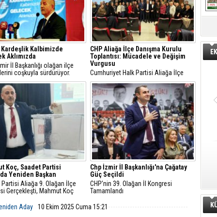
 Kardeşlik Kalbimizde
CHP Aliağa İlçe Danışma Kurulu
E
ek Aklımızda
Toplantısı: Mücadele ve Değişim
Vurgusu
ir İl Başkanlığı olağan ilçe
erini coşkuyla sürdürüyor.
Cumhuriyet Halk Partisi Aliağa İlçe
miz hafta Karabağlar yapılan
Danışma Kurulu, partinin siyasal
den sonra da cumartesi günü
hattının güçlendirilmesi ve yeni Parti
kaya Kiraz, Ödemiş ve Tire
Programı’nın sahaya taşınması
inin kongrelerini gerçekleştirildi.
hedefiyle geniş bir katılımla
gerçekleştirildi.
 Koç, Saadet Partisi
Chp İzmir İl Başkanlığı'na Çağatay
'da Yeniden Başkan
Güç Seçildi
Partisi Aliağa 9. Olağan İlçe
CHP’nin 39. Olağan İl Kongresi
si Gerçekleşti, Mahmut Koç
Tamamlandı
n Başkan Seçildi
K
 Yeniden Aday
10 Ekim 2025 Cuma 15:21