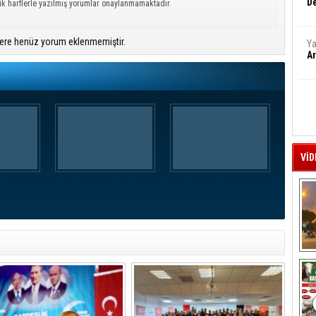
De
ük harflerle yazılmış yorumlar onaylanmamaktadır.
ere henüz yorum eklenmemiştir.
Ya
Ar
VİD
A