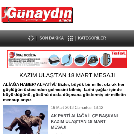
SON DAKİKA
KATEGORİLER
KAZIM ULAŞ'TAN 18 MART MESAJI
ALİAĞA HABER/ ALFATİVİ/ Bizler, büyük bir millet olarak her
güçlüğün üstesinden gelmesini bilmiş, tarihi çağlar içinde
büyüklüğünü, gücünü dosta düşmana göstermiş bir milletin
mensuplarıyız.
16 Mart 2013 Cumartesi 18:12
AK PARTİ ALİAĞA İLÇE BAŞKANI
KAZIM ULAŞ’TAN 18 MART
MESAJI