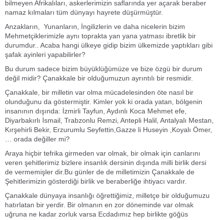
bilmeyen Afrikalıları, askerlerimizin saflarında yer açarak beraber
namaz kılmaları tüm dünyayı hayrete düşürmüştür.
Anzakların, Yunanların, İngilizlerin ve daha nicelerin bizim
Mehmetçiklerimizle aynı toprakta yan yana yatması ibretlik bir
durumdur.. Acaba hangi ülkeye gidip bizim ülkemizde yaptıkları gibi
şafak ayinleri yapabilirler?
Bu durum sadece bizim büyüklüğümüze ve bize özgü bir durum
değil midir? Çanakkale bir olduğumuzun ayrıntılı bir resmidir.
Çanakkale, bir milletin var olma mücadelesinden öte nasıl bir
olunduğunu da göstermiştir. Kimler yok ki orada yatan, bölgenin
insanının dışında: İzmirli Tayfun, Aydınlı Koca Mehmet efe,
Diyarbakırlı İsmail, Trabzonlu Remzi, Antepli Halil, Antalyalı Mestan,
Kırşehirli Bekir, Erzurumlu Seyfettin,Gazze li Huseyin ,Koyalı Ömer,
… orada değiller mi?
Araya hiçbir tefrika girmeden var olmak, bir olmak için canlarını
veren şehitlerimiz bizlere insanlık dersinin dışında milli birlik dersi
de vermemişler dir.Bu günler de de milletimizin Çanakkale de
Şehitlerimizin gösterdiği birlik ve beraberliğe ihtiyacı vardır.
Çanakkale dünyaya insanlığı öğrettiğimiz, milletçe bir olduğumuzu
hatırlatan bir yerdir. Bir olmanın en zor döneminde var olmak
uğruna ne kadar zorluk varsa Ecdadımız hep birlikte göğüs