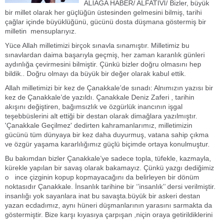
ALİAĞA HABER/ ALFATİVİ/ Bizler, büyük
bir millet olarak her güçlüğün üstesinden gelmesini bilmiş, tarihi
çağlar içinde büyüklüğünü, gücünü dosta düşmana göstermiş bir
milletin mensuplarıyız.
Yüce Allah milletimizi birçok sınavla sınamıştır. Milletimiz bu
sınavlardan daima başarıyla geçmiş, her zaman karanlık günleri
aydınlığa çevirmesini bilmiştir. Çünkü bizler doğru olmasını hep
bildik.. Doğru olmayı da büyük bir değer olarak kabul ettik.
Allah milletimizi bir kez de Çanakkale’de sınadı: Alnımızın yazısı bir
kez de Çanakkale’de yazıldı. Çanakkale Deniz Zaferi , tarihin
akışını değiştiren, bağımsızlık ve özgürlük inancının işgal
teşebbüslerini alt ettiği bir destan olarak dimağlara yazılmıştır.
'Çanakkale Geçilmez' dedirten kahramanlarımız, milletimizin
gücünü tüm dünyaya bir kez daha duyurmuş, vatana sahip çıkma
ve özgür yaşama kararlılığımız güçlü biçimde ortaya konulmuştur.
Bu bakımdan bizler Çanakkale’ye sadece topla, tüfekle, kazmayla,
kürekle yapılan bir savaş olarak bakamayız. Çünkü yazgı dediğimiz
o ince çizginin kopup kopmayacağını da belirleyen bir dönüm
noktasıdır Çanakkale. İnsanlık tarihine bir ‘’insanlık’’ dersi verilmiştir.
insanlığı yok sayanlara inat bu savaşta.büyük bir askeri destan
yazan ecdadımız, aynı hüneri düşmanlarının yarasını sarmakta da
göstermiştir. Bize karşı kıyasıya çarpışan ,niçin oraya getirildiklerini