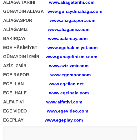
ALİAĞA TARİHİ
www.aliagatarihi.com
GÜNAYDIN ALİAĞA
www.gunaydinaliaga.com
ALİAĞASPOR
www.aliagasport.com
ALİAĞAMIZ
www.aliagamiz.com
BAKIRÇAY
www.bakircay.com
EGE HÂKİMİYET
www.egehakimiyet.com
GÜNAYDIN İZMİR
www.gunaydinizmir.com
AZİZ İZMİR
www.azizizmir.com
EGE RAPOR
www.egerapor.com
EGE İLAN
www.egeilan.net
EGE İHALE
www.egeihale.com
ALFA TİVİ
www.alfativi.com
EGE VİDEO
www.egevideo.com
EGEPLAY
www.egeplay.com