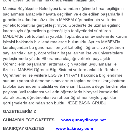
öğrencilerin durumları hakkında velileri bilgilendirdi.
Manisa Büyükşehir Belediyesi tarafından eğitimde fırsat eşitliğinin
sağlanması amacıyla hayata geçirilen ve elde edilen başarılarla il
genelinde adından söz ettiren MABEM öğrencilerinin velilerine
yönelik toplantılar gerçekleştiriliyor. Gördes’te de uzman eğitimci
kadrosuyla öğrencilerin geleceği için faaliyetlerini sürdüren
MABEM’de veli toplantısı yapıldı. Toplantıda sınav sistemi ile kurum
işleyişi hakkında bilgilendirmelerde bulunuldu. Ayrıca MABEM’in
kuruluşundan bu güne nasıl bir yol kat ettiği, öğrenci ve öğretmen
sayılarındaki artış, öğrencilerin başarılarının lise ve üniversitelere
yerleştirmede yüzde 98 oranına ulaştığı velilerle paylaşıldı.
Öğrencilerin başarılarını arttırmak için yapılan uygulamalar ile
özelikle MABEM Öğrenci Bilgi Sistemi velilere anlatıldı. Rehber
Öğretmenler ise velilere LGS ve TYT-AYT hakkında bilgilendirme
sunumu yaparak deneme sınavlarının toplan netlerini karşılaştıran
tablolar üzerinden istatistiki verilerle sınıf bazında değerlendirmeleri
paylaştı. Veli toplantısı velilerin öğrencilerin bireysel karnelerini
alarak branş öğretmenleri ve rehber öğretmenleriyle yaptıkları
görüşmelerin ardından son buldu. /EGE BASIN GRUBU
GAZETELERİMİZ
GÜNAYDIN EGE GAZETESİ
www.gunaydinege.net
BAKIRÇAY GAZETESİ
www.bakircay.com