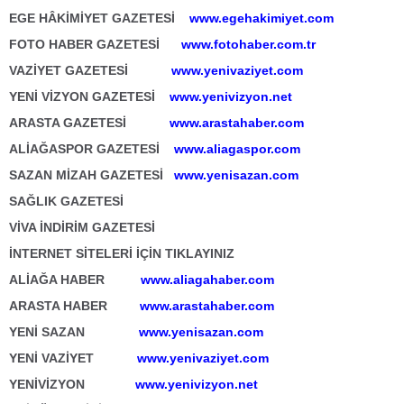
EGE HÂKİMİYET GAZETESİ
www.egehakimiyet.com
FOTO HABER GAZETESİ
www.fotohaber.com.tr
VAZİYET GAZETESİ
www.yenivaziyet.com
YENİ VİZYON GAZETESİ
www.yenivizyon.net
ARASTA GAZETESİ
www.arastahaber.com
ALİAĞASPOR GAZETESİ
www.aliagaspor.com
SAZAN MİZAH GAZETESİ
www.yenisazan.com
SAĞLIK GAZETESİ
VİVA İNDİRİM GAZETESİ
İNTERNET SİTELERİ İÇİN TIKLAYINIZ
ALİAĞA HABER
www.aliagahaber.com
ARASTA HABER
www.arastahaber.com
YENİ SAZAN
www.yenisazan.com
YENİ VAZİYET
www.yenivaziyet.com
YENİVİZYON
www.yenivizyon.net