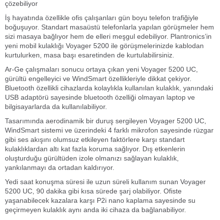
çözebiliyor
İş hayatında özellikle ofis çalışanları gün boyu telefon trafiğiyle
boğuşuyor. Standart masaüstü telefonlarla yapılan görüşmeler hem
sizi masaya bağlıyor hem de elleri meşgul edebiliyor. Plantronics’in
yeni mobil kulaklığı Voyager 5200 ile görüşmelerinizde kablodan
kurtulurken, masa başı esaretinden de kurtulabilirsiniz.
Ar-Ge çalışmaları sonucu ortaya çıkan yeni Voyager 5200 UC,
gürültü engelleyici ve WindSmart özellikleriyle dikkat çekiyor.
Bluetooth özellikli cihazlarda kolaylıkla kullanılan kulaklık, yanındaki
USB adaptörü sayesinde bluetooth özelliği olmayan laptop ve
bilgisayarlarda da kullanılabiliyor.
Tasarımında aerodinamik bir duruş sergileyen Voyager 5200 UC,
WindSmart sistemi ve üzerindeki 4 farklı mikrofon sayesinde rüzgar
gibi ses akışını olumsuz etkileyen faktörlere karşı standart
kulaklıklardan altı kat fazla koruma sağlıyor. Dış etkenlerin
oluşturduğu gürültüden izole olmanızı sağlayan kulaklık,
yankılanmayı da ortadan kaldırıyor.
Yedi saat konuşma süresi ile uzun süreli kullanım sunan Voyager
5200 UC, 90 dakika gibi kısa sürede şarj olabiliyor. Ofiste
yaşanabilecek kazalara karşı P2i nano kaplama sayesinde su
geçirmeyen kulaklık aynı anda iki cihaza da bağlanabiliyor.