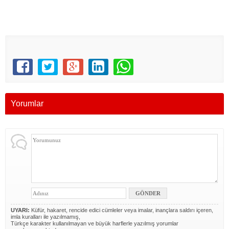
İZMİR, Balçova, Çiğli, Gaziemir, Karşıyaka, Konak, Aliağa, Bayındır, Bergama, Beydağ,
Bornova, Buca, Çeşme, Dikili, Foça, Karaburun, Kemalpaşa, Kınık, Kiraz, Menderes,
Menemen, Narlıbahçe, Ödemiş, Seferihisar, Selçuk, Tire, Torbalı, Urla, Güzelbahçe, Urla
Yorumlar
UYARI:
Küfür, hakaret, rencide edici cümleler veya imalar, inançlara saldırı içeren,
imla kuralları ile yazılmamış,
Türkçe karakter kullanılmayan ve büyük harflerle yazılmış yorumlar