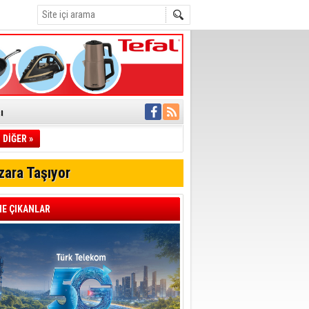
ı
DİĞER »
pıldı
 Toplandı
zara Taşıyor
A.Ş.’Ye İletti
Çağrısı
E ÇIKANLAR
 hızlı müdahale
'ye Geçti