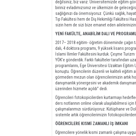
değilsiniz, biz varız. Üniversitemizde eğitim gör
biriniz evladımızsınız ve ülkemizin de geleceği
sağlığınızı da önemsiyoruz. Çünkü sağlık, hayatt
Tıp Fakültesi hem de Diş Hekimliği Fakültesi Ha
sizin hem de sizi bize emanet eden ailelerinizi
YENİ FAKÜLTE, ANABİLİM DALI VE PROGRAML
2017– 2018 eğitim- öğretim döneminde çağın tale
dalı, 4 doktora programı, 9 yüksek lisans progra
İslami İlimler Fakültesini kurduk. Çeşme Turizm
YÖK’e gönderdik. Farklı fakülteler tarafından uz
programlarını, Ege Üniversitesi Uzaktan Eğitim U
konuştu. Öğrencilerin düzenli ve kaliteli eğitim 
görmeden mezun olan öğrencilerimizin artık hoca
danışmanlık yönergesini ve akademik danışmanlı
üzerinden hizmete açıldı” dedi.
Öğrencileri fotokopicilerden kurtarmayı hedefled
ders notlarının online olarak ulaşılabilmesi için
çalışmalarımızı sürdürüyoruz. Kütüphane ve Do
sistemle artık öğrencilerimizin fotokopicilerde
ÖĞRENCİLERE KISMİ ZAMANLI İŞ İMKANI
Öğrencilere yönelik kısmi zamanlı çalışma uygul