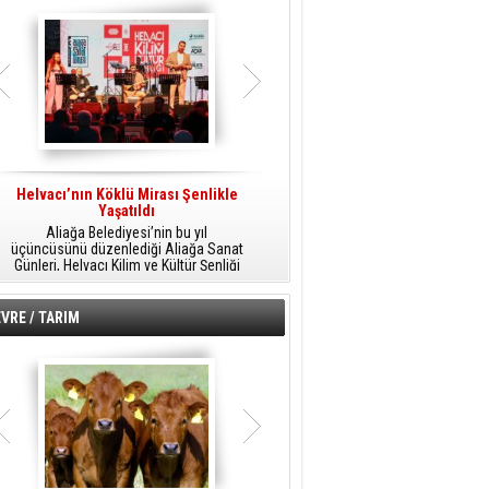
Helvacı’nın Köklü Mirası Şenlikle
Helvacı’da Kültür, Sanat Ve Müzik
A
Yaşatıldı
Şöleni
Aliağa Belediyesi’nin bu yıl
Aliağa Belediyesi tarafından
üçüncüsünü düzenlediği Aliağa Sanat
düzenlenen Aliağa Sanat Günleri, 25
Günleri, Helvacı Kilim ve Kültür Şenliği
Temmuz Cumartesi günü Helvacı’da
ile Helvacı’da renkli bir güne sahne
birbirinden renkli etkinliklerle devam
A
oldu.
edecek.
VRE / TARIM
o