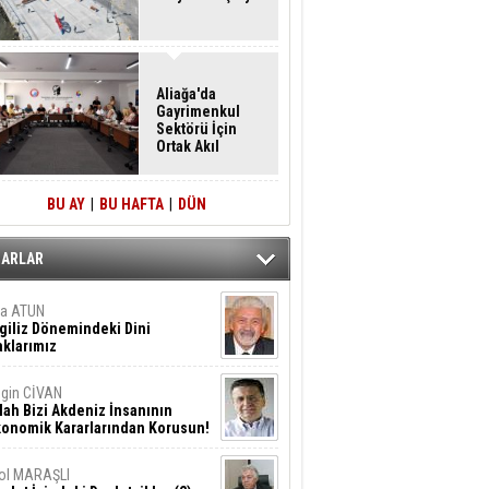
Aliağa'da
Gayrimenkul
Sektörü İçin
Ortak Akıl
Buluşması
BU AY
|
BU HAFTA
|
DÜN
ZARLAR
ta ATUN
giliz Dönemindeki Dini
klarımız
gin CİVAN
lah Bizi Akdeniz İnsanının
konomik Kararlarından Korusun!
ol MARAŞLI