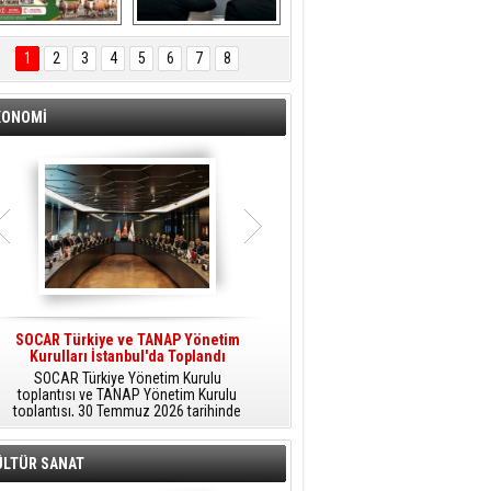
ÖNAL TARIM 
Aliağa'da Polis 
TANITIM FİLMİ
Haftası Kutlandı
1
2
3
4
5
6
7
8
KONOMİ
SOCAR Türkiye ve TANAP Yönetim
Tüpraş Temiz Hidrojen
Kurulları İstanbul'da Toplandı
Teknolojisini Sahada Test Edecek
SOCAR Türkiye Yönetim Kurulu
Stratejik Dönüşüm Planı kapsamında
toplantısı ve TANAP Yönetim Kurulu
düşük karbonlu ve yenilenebilir enerji
toplantısı, 30 Temmuz 2026 tarihinde
çözümlerine odaklanan Tüpraş, temiz
İstanbul’da gerçekleştirildi.
hidrojen teknolojileri alanında yenilikçi
projelere öncülük ediyor.
ÜLTÜR SANAT