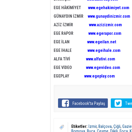
EGE HÂKİMİYET
www.egehakimiyet.com
GÜNAYDIN İZMİR
www.gunaydinizmir.com
AZİZ İZMİR
www.azizizmir.com
EGE RAPOR
www.egerapor.com
EGE İLAN
www.egeilan.net
EGE İHALE
www.egeihale.com
ALFA TİVİ
www.alfativi.com
EGE VİDEO
www.egevideo.com
EGEPLAY
www.egeplay.com
Facebook'ta Paylaş
Twe
Etiketler:
İzmir
,
Balçova
,
Çiğli
,
Gazie
Bornova
,
Buca
,
Çeşme
,
Dikili
,
Foça
,
K