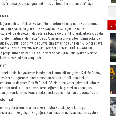
rak finansal yapımızı güçlendirmek bu hedefler arasındadır” diye
OLMAK
 olduğunu belirten Rektör Budak, “Bu hedefimize ulaşmamız durumunda
ÇO
ı sağlayabilir, bilgi üretme ve paylaşma süreçlerine ivme
uz takdirde devletten alacağımız bütçe de orantılı olarak artacak. Bu da
projelerin artması demektir” dedi. Araştırma üniversitesi olma yolunda
 Budak, EÜ’nün son bir yılda dünya sıralamasında 741’den 616’ncı sıraya,
ıradan 4’üncü sıraya yükseldiğini söyledi. EÜ’nün TÜBİTAK-ARDEB
a proje sunan ve kabul alan üniversite olduğunu dile getiren Rektör
atkılar sağladığını vurguladı.
YİZ”
enci odaklı bir yaklaşım içinde olduklarına dikkat çeken Rektör Budak,
i ve her bir öğrenciyi birer danışman olarak gördüklerini belirtti.
amalara da değinen Rektör Budak, “Sizin öneri ve taleplerinizi daha iyi
temini kurduk. Bu sisteme, kendi öğrenci bilgi sayfanızdan giriş
arafından çözümlenmesi konusunda gerekli çalışmaları yürütüyoruz” dedi.
 SİSTEMİ
emini getirdiklerinin altını çizen Rektör Budak şöyle konuştu;
üniversitemize geliyor. Birçoğunuz ailenizden uzaktasınız ama yalnız