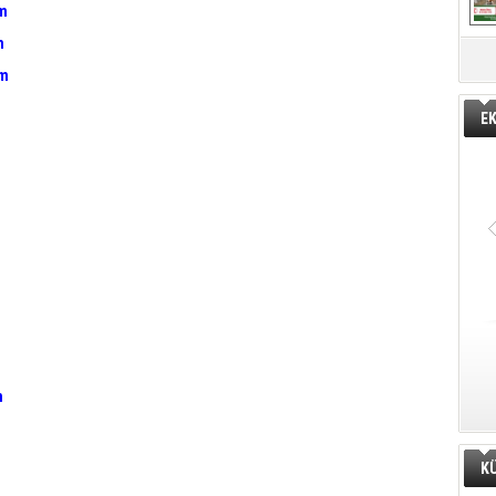
om
m
om
E
m
K