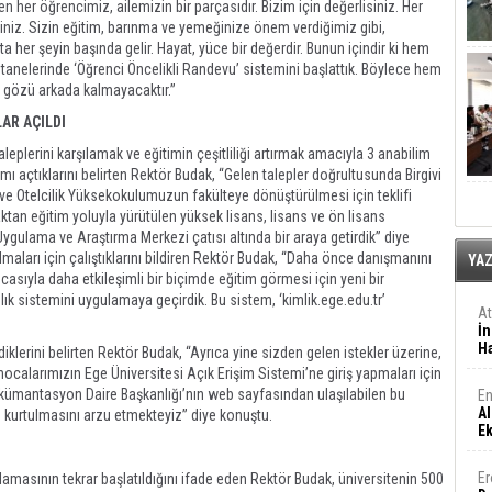
en her öğrencimiz, ailemizin bir parçasıdır. Bizim için değerlisiniz. Her
siniz. Sizin eğitim, barınma ve yemeğinize önem verdiğimiz gibi,
a her şeyin başında gelir. Hayat, yüce bir değerdir. Bunun içindir ki hem
stanelerinde ‘Öğrenci Öncelikli Randevu’ sistemini başlattık. Böylece hem
n gözü arkada kalmayacaktır.”
AR AÇILDI
plerini karşılamak ve eğitimin çeşitliliği artırmak amacıyla 3 anabilim
mı açtıklarını belirten Rektör Budak, “Gelen talepler doğrultusunda Birgivi
 ve Otelcilik Yüksekokulumuzun fakülteye dönüştürülmesi için teklifi
aktan eğitim yoluyla yürütülen yüksek lisans, lisans ve ön lisans
ygulama ve Araştırma Merkezi çatısı altında bir araya getirdik” diye
almaları için çalıştıklarını bildiren Rektör Budak, “Daha önce danışmanını
YA
sıyla daha etkileşimli bir biçimde eğitim görmesi için yeni bir
k sistemini uygulamaya geçirdik. Bu sistem, ‘kimlik.ege.edu.tr’
A
İn
Ha
iklerini belirten Rektör Budak, “Ayrıca yine sizden gelen istekler üzerine,
 hocalarımızın Ege Üniversitesi Açık Erişim Sistemi’ne giriş yapmaları için
kümantasyon Daire Başkanlığı’nın web sayfasından ulaşılabilen bu
En
Al
n kurtulmasını arzu etmekteyiz” diye konuştu.
E
Er
amasının tekrar başlatıldığını ifade eden Rektör Budak, üniversitenin 500