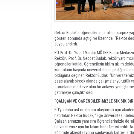
Rektör Budak’a öğrenciler anlamlı bir sürpriz ya
gösteri sonunda açtığı ve üzerinde, “Rektör dediğ
duygulandırdı.
EÜ Prof. Dr. Yusuf Vardar MÖTBE Kültür Merkezin
Rektörü Prof. Dr. Necdet Budak, rektör yardımcı
öğrenciler katıldı. Öğrencilerin tıklım tıklım 
kurumların başında üniversitelerin geldiğini belirt
olduğuna değinen Rektör Budak, “Üniversitemiz ö
esas alarak birçok alanda çalışmalar yürüttük 
sorunlarını merkeze alan bir anlayışı yerleştirmek
getirmeye çalıştık” dedi.
“ÇALIŞAN VE ÖĞRENCİLERİMİZLE SIK SIK Bİ
EÜ’yü daha üst noktalara ulaştırmak için akademik
hatırlatan Rektör Budak, “Ege Üniversitesi Gele
Çalışanlarımızın yanı sıra öğrencilerimizle de sı
üniversitemiz için bir takım hedefler çıkardık. 
eğitimde akreditasyonu sağlayarak kaliteyi arttırm