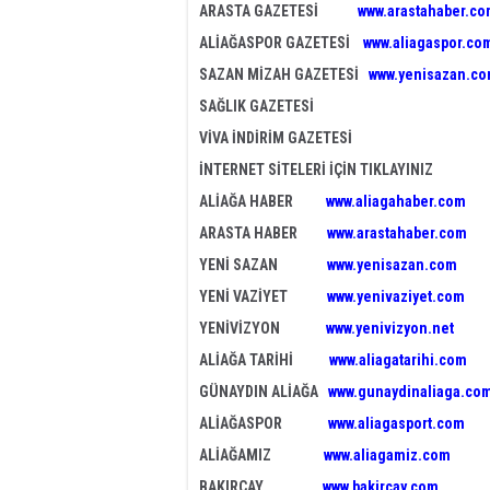
ARASTA GAZETESİ
www.arastahaber.c
ALİAĞASPOR GAZETESİ
www.aliagaspor.co
SAZAN MİZAH GAZETESİ
www.yenisazan.c
SAĞLIK GAZETESİ
VİVA İNDİRİM GAZETESİ
İNTERNET SİTELERİ İÇİN TIKLAYINIZ
ALİAĞA HABER
www.aliagahaber.com
ARASTA HABER
www.arastahaber.com
YENİ SAZAN
www.yenisazan.com
YENİ VAZİYET
www.yenivaziyet.com
YENİVİZYON
www.yenivizyon.net
ALİAĞA TARİHİ
www.aliagatarihi.com
GÜNAYDIN ALİAĞA
www.gunaydinaliaga.co
ALİAĞASPOR
www.aliagasport.com
ALİAĞAMIZ
www.aliagamiz.com
BAKIRÇAY
www.bakircay.com