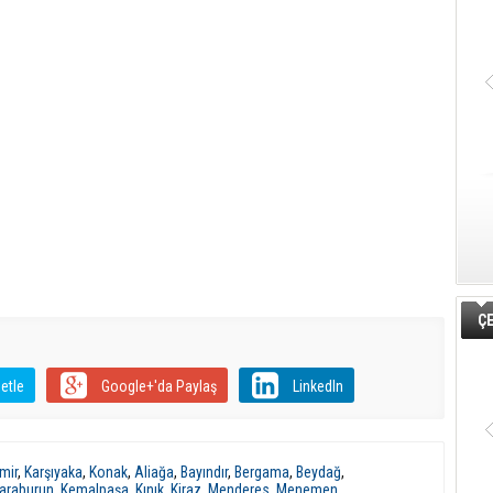
ÇE
etle
Google+'da Paylaş
LinkedIn
mir
,
Karşıyaka
,
Konak
,
Aliağa
,
Bayındır
,
Bergama
,
Beydağ
,
araburun
,
Kemalpaşa
,
Kınık
,
Kiraz
,
Menderes
,
Menemen
,