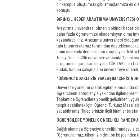
bir kampüs oluşturmak gibi amaçlarımıza ek ola
konuştu.
BİRİNCİL HEDEF ARAŞTIRMA ÜNİVERSİTESİ 
Araştırma üniversitesi olmanın birincil hedef
daha fazla öğrencimize akademisyen olma imkan
kazandırabiliriz. Araştırma üniversitesi olduğum
tabi ki üniversitemiz tarafından desteklenecek 
emin adımlarla ilerlediklerini vurgulayan Rektör
Türkiye’de ise 206 üniversite arasında 12’nci s
programına göre son bir yılda TÜBİTAK’a en fazl
Budak, tüm bu çalışmaların üniversiteye önemli k
“ÖĞRENCİ ODAKLI BİR YAKLAŞIM İÇERİSİNDE
Üniversite yönetimi olarak eğitim konusunda öğr
öğrencilerin sorunlarıyla yakından ilgilendiklerin
Toplantıda öğrencilere yönelik geliştirilen uygul
tespit edebilmek için ‘Öğrenci Turkuaz Masa’ sis
yapabilirsiniz. Taleplerinizin ilgili birimler t
ÖĞRENCİLERE YÖNELİK ÖNCELİKLİ RANDEVU
Sağlık alanında öğrenciye öncelikli randevu sist
“Öğrencilerimiz, ülkemizin dört bir köşesinden 