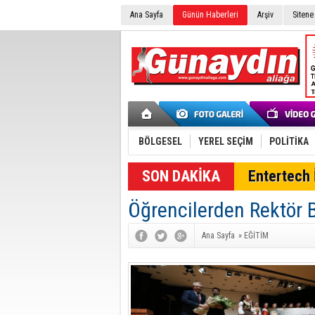
Ana Sayfa
Günün Haberleri
Arşiv
Sitene
BÖLGESEL
YEREL SEÇİM
POLİTİKA
SON DAKİKA
Entertech İ
Öğrencilerden Rektör 
Ana Sayfa
»
EĞİTİM