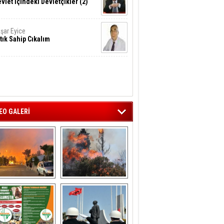
vlet İçindeki Devletçikler (2)
şar Eyice
tık Sahip Cıkalım
EO GALERİ
liağa ‘da  otluk 
Aliağa'nın Ciğerleri 
alanda çıkan 
Yandı
yangın evlere 
sıçramadan 
söndürüldü