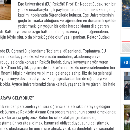
Ege Üniversitesi (EÜ) Rektörü Prof. Dr. Necdet Budak, son bir
yıldaki icraatlarıyla ilgili paylaşımlarda bulunmak üzere geniş
katılımlı toplantıda öğrencilerle buluştu. Ege Üniversitesinin
güçlü bir marka olduğunu ve öğrencileri en donanımlı şekilde
yetiştirmek için yoğun bir çaba harcadıklarını dile getiren
ptı. Balkan yöresine özgü halk dansları gösterisi yapan öğrencilerin,
in böyle olur, o da bir tek Ege’de olur” yazılı pankart, Rektör Budak’ı
s
de EÜ Öğrenci Bilgilendirme Toplantısı düzenlendi. Toplantıya, EÜ
ları, dekanlar, yüksekokul ve enstitü müdürleri, akademisyen ve
doldurduğu salonda konuşan Rektör Budak, dünya kavrayışına yön veren
FOT
ti. EÜ’nün 63 yıllık geçmişiyle Türkiye’nin en köklü üniversitelerinden biri
nemli bilgi birikimine ve bilimsel geleneğe sahip. Biz de bu geleneği
ve yürütmeye devam ediyoruz. Bu çalışmalardan biri de öğrenciyi ve
 oldu. Ayrıca üniversitemizi daha kaliteli, yaşanabilir ve güvenli bir hale
R ARAYA GELİYORUZ”
De
 ve idari personelin yanı sıra öğrencilerle sık sık bir araya geldiğini
Al
cek Şurası ve Rektörle Akşam Çayı programları bunun somut örnekleridir.
k sık bir araya geliyoruz. Bütün bu ortak akıl çalışmalarından,
Araştırma üniversitesi olmak, kurumsal aidiyet duygusunu geliştirmek,
ak, uluslararası bir üniversite olmak, yeşil, sürdürülebilir ve yaşanabilir