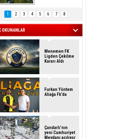
Hasan Eser'in 
Objektifinden
1
2
3
4
5
6
7
8
K OKUNANLAR
Menemen FK
Ligden Çekilme
Kararı Aldı
Furkan Yöntem
Aliağa Fk’da
Çandarlı’nın
yeni Cumhuriyet
Meydanı açılıyor