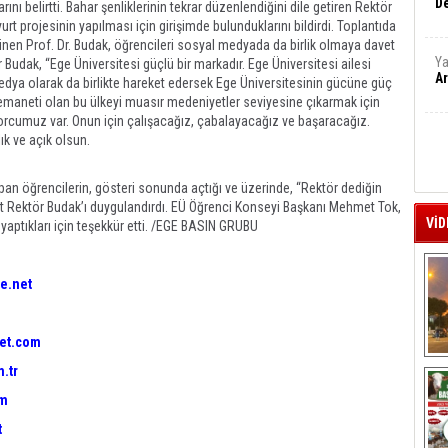
De
nı belirtti. Bahar şenliklerinin tekrar düzenlendiğini dile getiren Rektör
yurt projesinin yapılması için girişimde bulunduklarını bildirdi. Toplantıda
ğinen Prof. Dr. Budak, öğrencileri sosyal medyada da birlik olmaya davet
Ya
r Budak, “Ege Üniversitesi güçlü bir markadır. Ege Üniversitesi ailesi
Ar
edya olarak da birlikte hareket edersek Ege Üniversitesinin gücüne güç
 emaneti olan bu ülkeyi muasır medeniyetler seviyesine çıkarmak için
borcumuz var. Onun için çalışacağız, çabalayacağız ve başaracağız.
ık ve açık olsun.
pan öğrencilerin, gösteri sonunda açtığı ve üzerinde, “Rektör dediğin
kart Rektör Budak’ı duygulandırdı. EÜ Öğrenci Konseyi Başkanı Mehmet Tok,
VİD
yaptıkları için teşekkür etti. /EGE BASIN GRUBU
e.net
et.com
A
.tr
om
t