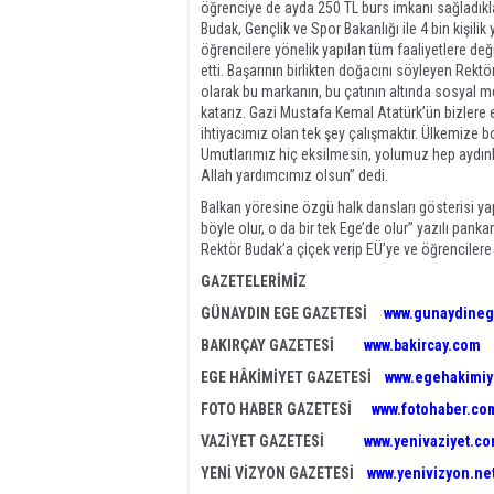
öğrenciye de ayda 250 TL burs imkanı sağladıkları
Budak, Gençlik ve Spor Bakanlığı ile 4 bin kişilik 
öğrencilere yönelik yapılan tüm faaliyetlere de
etti. Başarının birlikten doğacını söyleyen Rektö
olarak bu markanın, bu çatının altında sosyal m
katarız. Gazi Mustafa Kemal Atatürk’ün bizlere
ihtiyacımız olan tek şey çalışmaktır. Ülkemize 
Umutlarımız hiç eksilmesin, yolumuz hep aydınl
Allah yardımcımız olsun” dedi.
Balkan yöresine özgü halk dansları gösterisi ya
böyle olur, o da bir tek Ege’de olur” yazılı pan
Rektör Budak’a çiçek verip EÜ’ye ve öğrencilere 
GAZETELERİMİZ
GÜNAYDIN EGE GAZETESİ
www.gunaydineg
BAKIRÇAY GAZETESİ
www.bakircay.com
EGE HÂKİMİYET GAZETESİ
www.egehakimiy
FOTO HABER GAZETESİ
www.fotohaber.com
VAZİYET GAZETESİ
www.yenivaziyet.c
YENİ VİZYON GAZETESİ
www.yenivizyon.ne