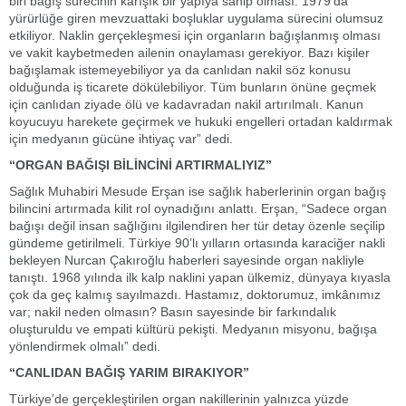
biri bağış sürecinin karışık bir yapıya sahip olması. 1979’da
yürürlüğe giren mevzuattaki boşluklar uygulama sürecini olumsuz
etkiliyor. Naklin gerçekleşmesi için organların bağışlanmış olması
ve vakit kaybetmeden ailenin onaylaması gerekiyor. Bazı kişiler
bağışlamak istemeyebiliyor ya da canlıdan nakil söz konusu
olduğunda iş ticarete dökülebiliyor. Tüm bunların önüne geçmek
için canlıdan ziyade ölü ve kadavradan nakil artırılmalı. Kanun
koyucuyu harekete geçirmek ve hukuki engelleri ortadan kaldırmak
için medyanın gücüne ihtiyaç var” dedi.
“ORGAN BAĞIŞI BİLİNCİNİ ARTIRMALIYIZ”
Sağlık Muhabiri Mesude Erşan ise sağlık haberlerinin organ bağış
bilincini artırmada kilit rol oynadığını anlattı. Erşan, “Sadece organ
bağışı değil insan sağlığını ilgilendiren her tür detay özenle seçilip
gündeme getirilmeli. Türkiye 90’lı yılların ortasında karaciğer nakli
bekleyen Nurcan Çakıroğlu haberleri sayesinde organ nakliyle
tanıştı. 1968 yılında ilk kalp naklini yapan ülkemiz, dünyaya kıyasla
çok da geç kalmış sayılmazdı. Hastamız, doktorumuz, imkânımız
var; nakil neden olmasın? Basın sayesinde bir farkındalık
oluşturuldu ve empati kültürü pekişti. Medyanın misyonu, bağışa
yönlendirmek olmalı” dedi.
“CANLIDAN BAĞIŞ YARIM BIRAKIYOR”
Türkiye’de gerçekleştirilen organ nakillerinin yalnızca yüzde