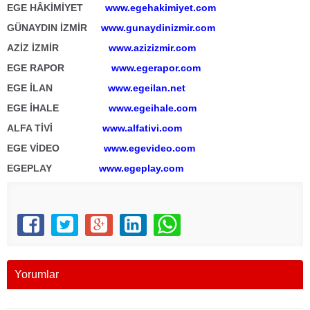
EGE HÂKİMİYET
www.egehakimiyet.com
GÜNAYDIN İZMİR
www.gunaydinizmir.com
AZİZ İZMİR
www.azizizmir.com
EGE RAPOR
www.egerapor.com
EGE İLAN
www.egeilan.net
EGE İHALE
www.egeihale.com
ALFA TİVİ
www.alfativi.com
EGE VİDEO
www.egevideo.com
EGEPLAY
www.egeplay.com
Yorumlar