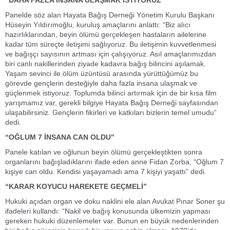
“DAHA FAZLA İNSANA ULAŞMAK İSTİYORUZ”
Panelde söz alan Hayata Bağış Derneği Yönetim Kurulu Başkanı
Hüseyin Yıldırımoğlu, kuruluş amaçlarını anlattı: “Biz alıcı
hazırlıklarından, beyin ölümü gerçekleşen hastaların ailelerine
kadar tüm süreçte iletişimi sağlıyoruz. Bu iletişimin kuvvetlenmesi
ve bağışçı sayısının artması için çalışıyoruz. Asıl amaçlarımızdan
biri canlı nakillerinden ziyade kadavra bağış bilincini aşılamak.
Yaşam sevinci ile ölüm üzüntüsü arasında yürüttüğümüz bu
görevde gençlerin desteğiyle daha fazla insana ulaşmak ve
güçlenmek istiyoruz. Toplumda bilinci artırmak için de bir kısa film
yarışmamız var, gerekli bilgiye Hayata Bağış Derneği sayfasından
ulaşabilirsiniz. Gençlerin fikirleri ve katkıları bizlerin temel umudu”
dedi.
“OĞLUM 7 İNSANA CAN OLDU”
Panele katılan ve oğlunun beyin ölümü gerçekleştikten sonra
organlarını bağışladıklarını ifade eden anne Fidan Zorba, “Oğlum 7
kişiye can oldu. Kendisi yaşayamadı ama 7 kişiyi yaşattı” dedi.
“KARAR KOYUCU HAREKETE GEÇMELİ”
Hukuki açıdan organ ve doku naklini ele alan Avukat Pınar Soner şu
ifadeleri kullandı: “Nakil ve bağış konusunda ülkemizin yapması
gereken hukuki düzenlemeler var. Bunun en büyük nedenlerinden