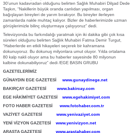
30’unun kadavradan olduğunu belirten Sağlık Muhabiri Dilşad Dede
Taşkın, “Nakillerin büyük oranda canlıdan yapılması, organ
bağışlayan bireyleri de yarım bırakıyor. Bu bireyler ilerleyen
zamanlarda nakle muhtaç kalıyor. Bizler de haberlerimizde uzman
görüşlerimizle bilinç oluşturmaya çalışıyoruz” dedi.
Televizyonda bu farkındalığı yaratmak için iki dakika gibi çok kısa
süreleri olduğunu belirten Sağlık Muhabiri Fatma Demir Turgut,
“Haberlerde en etkili hikayeleri seçerek bir kahramana
dokunuyoruz. Bu dokunuş milyonlara umut oluyor. Yılda ortalama
80 kalp nakli oluyor ama bu haberler sayesinde 80 milyonun
kalbine dokunabiliyoruz” dedi /EGE BASIN GRUBU
GAZETELERİMİZ
GÜNAYDIN EGE GAZETESİ
www.gunaydinege.net
BAKIRÇAY GAZETESİ
www.bakircay.com
EGE HÂKİMİYET GAZETESİ
www.egehakimiyet.com
FOTO HABER GAZETESİ
www.fotohaber.com.tr
VAZİYET GAZETESİ
www.yenivaziyet.com
YENİ VİZYON GAZETESİ
www.yenivizyon.net
ARASTA GAZETESİ
www.arastahaber.com