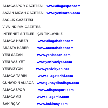
ALİAĞASPOR GAZETESİ
www.aliagaspor.com
SAZAN MİZAH GAZETESİ
www.yenisazan.com
SAĞLIK GAZETESİ
VİVA İNDİRİM GAZETESİ
İNTERNET SİTELERİ İÇİN TIKLAYINIZ
ALİAĞA HABER
www.aliagahaber.com
ARASTA HABER
www.arastahaber.com
YENİ SAZAN
www.yenisazan.com
YENİ VAZİYET
www.yenivaziyet.com
YENİVİZYON
www.yenivizyon.net
ALİAĞA TARİHİ
www.aliagatarihi.com
GÜNAYDIN ALİAĞA
www.gunaydinaliaga.com
ALİAĞASPOR
www.aliagasport.com
ALİAĞAMIZ
www.aliagamiz.com
BAKIRÇAY
www.bakircay.com