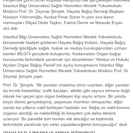
Perşembe günü BİLGİ Kuştepe Kampüsü’nde gerçekleşen etkinlikte
İstanbul Bilgi Üniversitesi Sağlık Hizmetleri Meslek Yüksekokulu
Müdürü Prof. Dr. Zeynep Şimşek, Hayata Bağış Derneği Başkanı
Hüseyin Yıldırımoğlu, Avukat Pınar Soner’in yanı sıra basın
mensupları Dilşad Dede Taşkın, Fatma Demir ve Mesude Erşan
söz aldı.
İstanbul Bilgi Üniversitesi Sağlık Hizmetleri Meslek Yüksekokulu
bünyesinde faaliyet gösteren Hayata Bağış Kulübü, Hayata Bağış
Derneği işbirliğiyle sağlık, hukuk ve medya kuruluşlarından uzman
isimleri BİLGİ’li gençlerle buluşturdu. Kadavradan Organ bağışı
konusunda farkındalık yaratmak için düzenlenen “Medya ve Hukuki
Açıdan Organ Bağışı Paneli”nin açılış konuşmasını İstanbul Bilgi
Üniversitesi Sağlık Hizmetleri Meslek Yüksekokulu Müdürü Prof. Dr.
Zeynep Şimşek yaptı.
Prof. Dr. Şimşek, “Bir yandan ortalama ömür uzarken, diğer yandan
da kronik hastalıklar, trafik kazaları, afetler gibi sayısız etmene bağlı
olarak her geçen gün organ bekleyen kişi sayısı artıyor. Bir yanda
beyin ölümü gerçekleşmiş, yaşaması mümkün olmayanlar, diğer
yanda ise yıllarca nakil bekleyen hastalar var. Bağış ve nakil konusu
organın alındığı ve nakledildiği iki bireyden çok daha ötesine
uzanıyor. Bu panelde tüm bunları ele alacağız ve toplumda
farkındalık yaratmak için neler yapabileceğimizi konuşacağız” dedi.