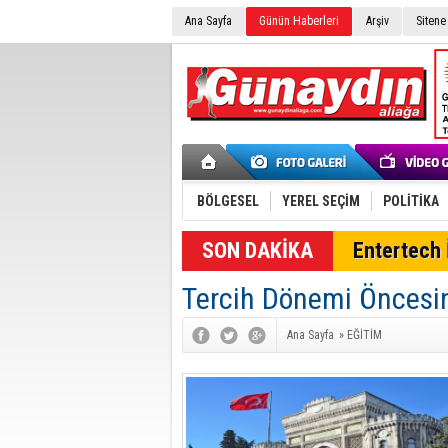
Ana Sayfa
Günün Haberleri
Arşiv
Sitene
BÖLGESEL
YEREL SEÇİM
POLİTİKA
SON DAKİKA
Entertech İ
Tercih Dönemi Öncesin
Ana Sayfa
»
EĞİTİM