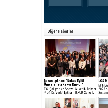
Diğer Haberler
Bakan Işıkhan: “Dokuz Eylül
LGS Me
Üniversitesi Rekor Kırıyor”
Milli E
T.C. Çalışma ve Sosyal Güvenlik Bakanı
2026 eğ
Prof. Dr. Vedat Işıkhan, İŞKUR Gençlik
Sistem
Programı kapsamında Dokuz Eylül
sınav ta
Üniversitesi öğrencileriyle buluşarak
genç istihdamına ilişkin
değerlendirmelerde bulundu ve