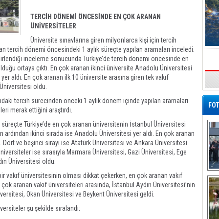
TERCİH DÖNEMİ ÖNCESİNDE EN ÇOK ARANAN
ÜNİVERSİTELER
Üniversite sınavlarına giren milyonlarca kişi için tercih
 tercih dönemi öncesindeki 1 aylık süreçte yapılan aramaları inceledi.
belirlendiği inceleme sonucunda Türkiye’de tercih dönemi öncesinde en
lduğu ortaya çıktı. En çok aranan ikinci üniversite Anadolu Üniversitesi
er aldı. En çok aranan ilk 10 üniversite arasına giren tek vakıf
s
Üniversitesi oldu.
daki tercih sürecinden önceki 1 aylık dönem içinde yapılan aramaları
FOT
ri merak ettiğini araştırdı.
 süreçte Türkiye’de en çok aranan üniversitenin İstanbul Üniversitesi
n ardından ikinci sırada ise Anadolu Üniversitesi yer aldı. En çok aranan
 Dört ve beşinci sırayı ise Atatürk Üniversitesi ve Ankara Üniversitesi
niversiteler ise sırasıyla Marmara Üniversitesi, Gazi Üniversitesi, Ege
ın Üniversitesi oldu.
De
bir vakıf üniversitesinin olması dikkat çekerken, en çok aranan vakıf
Al
 çok aranan vakıf üniversiteleri arasında, İstanbul Aydın Üniversitesi’nin
iversitesi, Okan Üniversitesi ve Beykent Üniversitesi geldi.
rsiteler şu şekilde sıralandı: