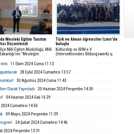
’da Mesleki Eğitim Tanıtım
Türk ve Alman öğrenciler İzmir’de
tısı Düzenlendi
buluştu
İlçe Milli Eğitim Müdürlüğü, Milli
Kültürship ve İBİM e.V.
Bakanlığı'nın "Mesleğim
(İntersektionales Bildungswerk) iş
m" projesi kapsamında mesleki
birliğiyle gerçekleştirilen okullar arası
ik eğitimin tanıtımı için Aliağa
değişim programının ilk ayağı İzmir’de
estek
11 Ekim 2024 Cuma 11:13
i ve Teknik Anadolu Lisesi’nde
gerçekleşti.
lantı gerçekleştirdi.
apatılacak
28 Eylül 2024 Cumartesi 13:57
m mümkün!
30 Ağustos 2024 Cuma 11:43
ülten Olarak Yayımladı
20 Haziran 2024 Perşembe 14:30
r!
04 Haziran 2024 Salı 16:29
 2024 Cumartesi 14:50
dı
09 Mayıs 2024 Perşembe 11:39
 Program
24 Şubat 2024 Cumartesi 14:46
at 2024 Perşembe 13:31