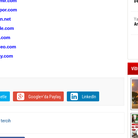
mir.com
De
por.com
n.net
Ya
Ar
le.com
i.com
deo.com
y.com
VİD
etle
Google+'da Paylaş
LinkedIn
A
,
tercih