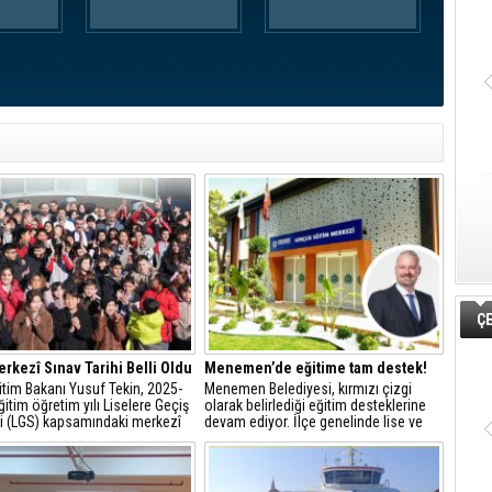
ÇE
rkezî Sınav Tarihi Belli Oldu
Menemen’de eğitime tam destek!
ğitim Bakanı Yusuf Tekin, 2025-
Menemen Belediyesi, kırmızı çizgi
itim öğretim yılı Liselere Geçiş
olarak belirlediği eğitim desteklerine
i (LGS) kapsamındaki merkezî
devam ediyor. İlçe genelinde lise ve
rihini açıkladı.
üniversite sınavlarına girecek olan 8 ve
12. sınıflara tam 10 bin adet dijital
eğitim paketi dağıtıldı.