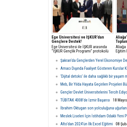
öğrencilerin sorularını yanıtladı.
Ege Üniversitesi ve İŞKUR’dan
Aliağa
Gençlere Destek!
Toplan
Ege Üniversitesi ile İŞKUR arasında
Aliağa 
“İŞKUR Gençlik Programı” protokolü
Eğitim 
imzalandı. Cumhurbaşkanı Recep
Hayatı
Tayyip Erdoğan’ın üniversite öğrencileri
ve tekn
Şakran'da Gençlerden Yerel Ekonomiye D
için başlattığı “İŞKUR Gençlik
Meslek
Programı” kapsamında, Ege
bir top
Amacı Dışında Faaliyet Gösteren Kurslar K
Üniversitesi ve İŞKUR İzmir İl
‘Dijital detoks’ ile daha sağlıklı bir yaşa
Müdürlüğü arasında iş bi
Meb, Bir Yılda Hayata Geçirilen Projeleri B
Gençler Devlet Üniversitelerini Tercih Ediyo
TÜBİTAK 4008’de İzmir Başarısı
18 Mayıs
İbrahim Oktugan son yolculuğuna uğurlan
Meslek Liseleri İçin İstihdam Odaklı Yeni
Alto’dan 2024’ün İlk Excel Eğitimi
08 Şub