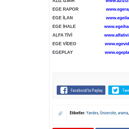
AZİZ İZMİR
www.aziziz
EGE RAPOR
www.egera
EGE İLAN
www.egeila
EGE İHALE
www.egeiha
ALFA TİVİ
www.alfativ
EGE VİDEO
www.egevi
EGEPLAY
www.egepla
Facebook'ta Paylaş
Twe
Etiketler:
Yandex
,
Üniversite
,
arama