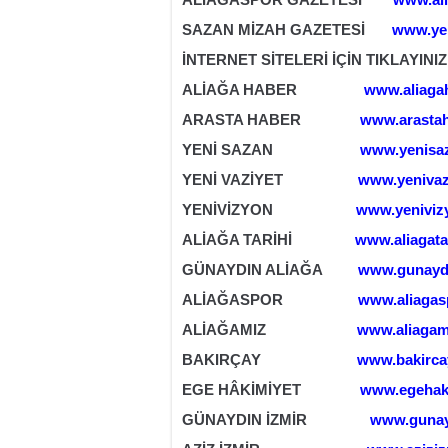
SAZAN MİZAH GAZETESİ
www.ye
İNTERNET SİTELERİ İÇİN TIKLAYINIZ
ALİAĞA HABER
www.aliaga
ARASTA HABER
www.arasta
YENİ SAZAN
www.yenisa
YENİ VAZİYET
www.yenivaz
YENİVİZYON
www.yeniviz
ALİAĞA TARİHİ
www.aliagata
GÜNAYDIN ALİAĞA
www.gunaydi
ALİAĞASPOR
www.aliagas
ALİAĞAMIZ
www.aliagam
BAKIRÇAY
www.bakirca
EGE HÂKİMİYET
www.egehak
GÜNAYDIN İZMİR
www.gunay