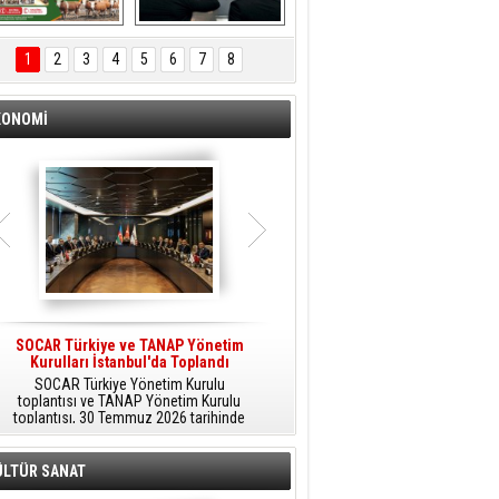
ÖNAL TARIM 
Aliağa'da Polis 
TANITIM FİLMİ
Haftası Kutlandı
1
2
3
4
5
6
7
8
KONOMİ
SOCAR Türkiye ve TANAP Yönetim
Tüpraş Temiz Hidrojen
Kurulları İstanbul'da Toplandı
Teknolojisini Sahada Test Edecek
SOCAR Türkiye Yönetim Kurulu
Stratejik Dönüşüm Planı kapsamında
toplantısı ve TANAP Yönetim Kurulu
düşük karbonlu ve yenilenebilir enerji
toplantısı, 30 Temmuz 2026 tarihinde
çözümlerine odaklanan Tüpraş, temiz
İstanbul’da gerçekleştirildi.
hidrojen teknolojileri alanında yenilikçi
projelere öncülük ediyor.
ÜLTÜR SANAT