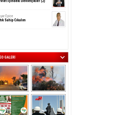
vlet İçindeki Devletçikler (2)
şar Eyice
tık Sahip Cıkalım
EO GALERİ
liağa ‘da  otluk 
Aliağa'nın Ciğerleri 
alanda çıkan 
Yandı
yangın evlere 
sıçramadan 
söndürüldü