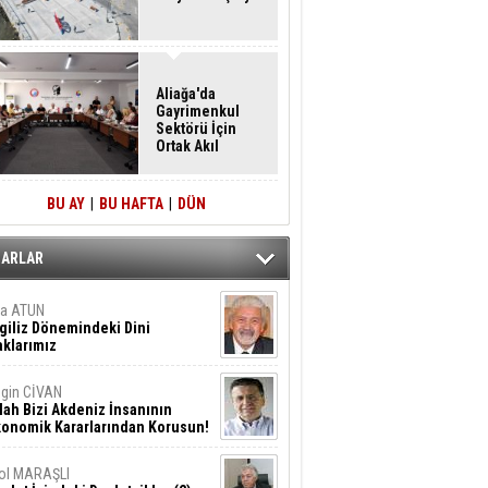
Aliağa'da
Gayrimenkul
Sektörü İçin
Ortak Akıl
Buluşması
BU AY
|
BU HAFTA
|
DÜN
ZARLAR
ta ATUN
giliz Dönemindeki Dini
klarımız
gin CİVAN
lah Bizi Akdeniz İnsanının
konomik Kararlarından Korusun!
ol MARAŞLI