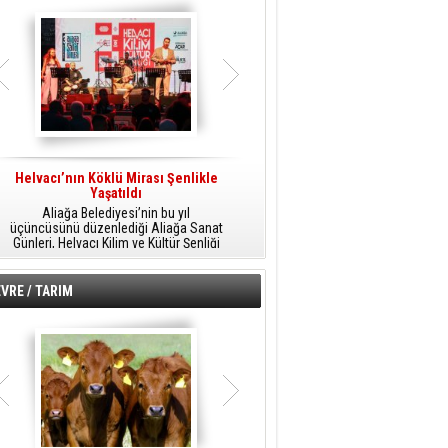
Helvacı’nın Köklü Mirası Şenlikle
Helvacı’da Kültür, Sanat Ve Müzik
A
Yaşatıldı
Şöleni
Aliağa Belediyesi’nin bu yıl
Aliağa Belediyesi tarafından
üçüncüsünü düzenlediği Aliağa Sanat
düzenlenen Aliağa Sanat Günleri, 25
Günleri, Helvacı Kilim ve Kültür Şenliği
Temmuz Cumartesi günü Helvacı’da
ile Helvacı’da renkli bir güne sahne
birbirinden renkli etkinliklerle devam
A
oldu.
edecek.
VRE / TARIM
o