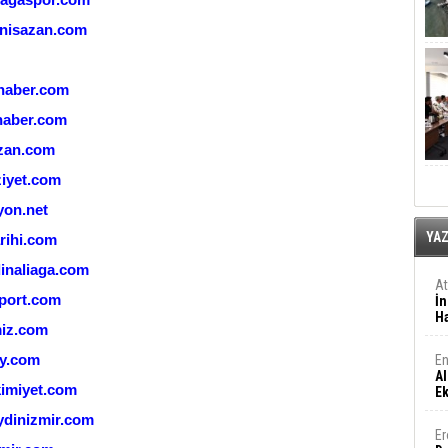
nisazan.com
haber.com
haber.com
zan.com
iyet.com
yon.net
YA
rihi.com
naliaga.com
A
port.com
İn
Ha
iz.com
y.com
En
Al
imiyet.com
E
dinizmir.com
Er