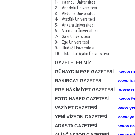
1- İstanbul Üniversitesi
2- Anadolu Üniversitesi
3- Akdeniz Üniversitesi
4- Atatürk Üniversitesi
5- Ankara Üniversitesi
6- Marmara Üniversitesi
7- Gazi Üniversitesi
8- Ege Üniversitesi
9- Uludağ Üniversitesi
10- İstanbul Aydın Üniversitesi
GAZETELERİMİZ
GÜNAYDIN EGE GAZETESİ
www.gu
BAKIRÇAY GAZETESİ
www.ba
EGE HÂKİMİYET GAZETESİ
www.eg
FOTO HABER GAZETESİ
www.fo
VAZİYET GAZETESİ
www.yen
YENİ VİZYON GAZETESİ
www.yen
ARASTA GAZETESİ
www.ar
ALİAĞASPOR GAZETESİ
www.al