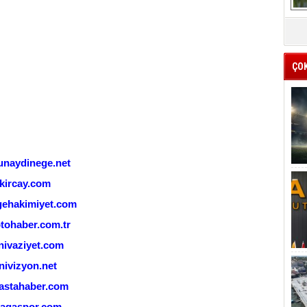
ÇO
naydinege.net
kircay.com
ehakimiyet.com
tohaber.com.tr
ivaziyet.com
ivizyon.net
astahaber.com
iagaspor.com