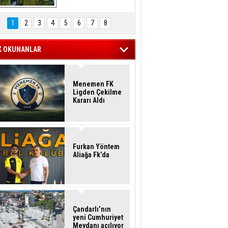
Hasan Eser'in 
Objektifinden
1
2
3
4
5
6
7
8
K OKUNANLAR
Menemen FK
Ligden Çekilme
Kararı Aldı
Furkan Yöntem
Aliağa Fk’da
Çandarlı’nın
yeni Cumhuriyet
Meydanı açılıyor