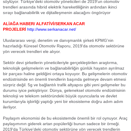
söylüyor. Türkiye'deki otomotiv yöneticileri de 2019'un otomotiv
trendleri arasında hibrid elektrik hareketliliğinin ardından ikinci
sırayı bağlanabilirlik ve dijitalleşmenin alacağını öngörüyor
ALİAĞA HABER/ ALFATİVİ/SERKAN ACAR
PROJELERİ
http://www.serkanacar.net/
Uluslararası vergi, denetim ve danışmanlık şirketi KPMG'nin
hazırladığı Küresel Otomotiv Raporu, 2019'da otomotiv sektörüne
yön verecek trendleri ele alıyor.
Sektör devi şirketlerin yöneticileriyle gerçekleştirilen araştırma,
teknolojik gelişmelerin ve bağlanabilirliğin günlük hayatın ayrılmaz
bir parçası haline geldiğini ortaya koyuyor. Bu gelişmelerin otomotiv
endüstrisinde en önemli trendlerin başında gelmeye devam etmesi
sürpriz değil. 5g ve bağlantılı trafik altyapısı gibi yeni gelişmeler bu
durumu iyice pekiştiriyor. Dünya, geleneksel otomotiv endüstrisinin
teknoloji ve telekom sektöründeki büyük oyuncularla ve devlet
kurumlarıyla işbirliği yaptığı yeni bir ekosisteme doğru adım adım
ilerliyor.
Paylaşım ekonomisi de bu ekosistemde önemli bir rol oynuyor. Araç
paylaşımının giderek artan popülerliği bunun sadece bir örneği.
2019'da Türkiye'deki otomotiv sektörüne yön verecek trendlerin