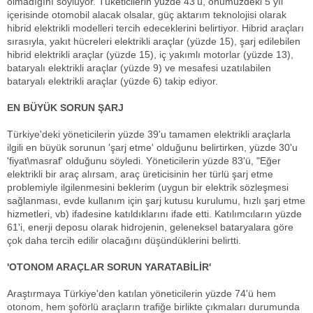
olmadığını söylüyor. Tüketicilerin yüzde 43'ü, önümüzdeki 5 yıl
içerisinde otomobil alacak olsalar, güç aktarım teknolojisi olarak
hibrid elektrikli modelleri tercih edeceklerini belirtiyor. Hibrid araçları
sırasıyla, yakıt hücreleri elektrikli araçlar (yüzde 15), şarj edilebilen
hibrid elektrikli araçlar (yüzde 15), iç yakımlı motorlar (yüzde 13),
bataryalı elektrikli araçlar (yüzde 9) ve mesafesi uzatılabilen
bataryalı elektrikli araçlar (yüzde 6) takip ediyor.
EN BÜYÜK SORUN ŞARJ
Türkiye'deki yöneticilerin yüzde 39'u tamamen elektrikli araçlarla
ilgili en büyük sorunun 'şarj etme' olduğunu belirtirken, yüzde 30'u
'fiyat\masraf' olduğunu söyledi. Yöneticilerin yüzde 83'ü, "Eğer
elektrikli bir araç alırsam, araç üreticisinin her türlü şarj etme
problemiyle ilgilenmesini beklerim (uygun bir elektrik sözleşmesi
sağlanması, evde kullanım için şarj kutusu kurulumu, hızlı şarj etme
hizmetleri, vb) ifadesine katıldıklarını ifade etti. Katılımcıların yüzde
61'i, enerji deposu olarak hidrojenin, geleneksel bataryalara göre
çok daha tercih edilir olacağını düşündüklerini belirtti.
'OTONOM ARAÇLAR SORUN YARATABİLİR'
Araştırmaya Türkiye'den katılan yöneticilerin yüzde 74'ü hem
otonom, hem şoförlü araçların trafiğe birlikte çıkmaları durumunda