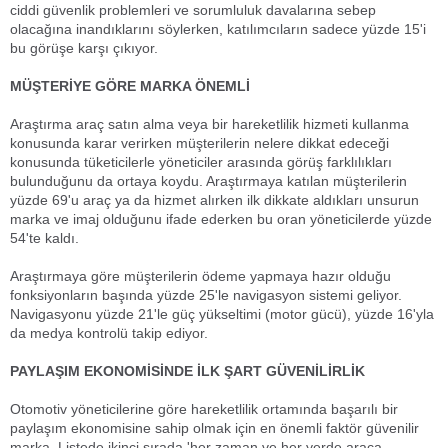
ciddi güvenlik problemleri ve sorumluluk davalarına sebep
olacağına inandıklarını söylerken, katılımcıların sadece yüzde 15'i
bu görüşe karşı çıkıyor.
MÜŞTERİYE GÖRE MARKA ÖNEMLİ
Araştırma araç satın alma veya bir hareketlilik hizmeti kullanma
konusunda karar verirken müşterilerin nelere dikkat edeceği
konusunda tüketicilerle yöneticiler arasında görüş farklılıkları
bulunduğunu da ortaya koydu. Araştırmaya katılan müşterilerin
yüzde 69'u araç ya da hizmet alırken ilk dikkate aldıkları unsurun
marka ve imaj olduğunu ifade ederken bu oran yöneticilerde yüzde
54'te kaldı.
Araştırmaya göre müşterilerin ödeme yapmaya hazır olduğu
fonksiyonların başında yüzde 25'le navigasyon sistemi geliyor.
Navigasyonu yüzde 21'le güç yükseltimi (motor gücü), yüzde 16'yla
da medya kontrolü takip ediyor.
PAYLAŞIM EKONOMİSİNDE İLK ŞART GÜVENİLİRLİK
Otomotiv yöneticilerine göre hareketlilik ortamında başarılı bir
paylaşım ekonomisine sahip olmak için en önemli faktör güvenilir
marka. Listede ikinci sırada 'her zaman ve her yerde araca