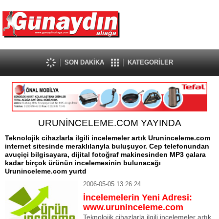
SON DAKİKA
KATEGORİLER
URUNİNCELEME.COM YAYINDA
Teknolojik cihazlarla ilgili incelemeler artık Uruninceleme.com
internet sitesinde meraklılarıyla buluşuyor. Cep telefonundan
avuçiçi bilgisayara, dijital fotoğraf makinesinden MP3 çalara
kadar birçok ürünün incelemesinin bulunacağı
Uruninceleme.com yurtd
2006-05-05 13:26:24
İncelemelerin Yeni Adresi:
www.uruninceleme.com
Teknolojik cihazlarla ilgili incelemeler artık