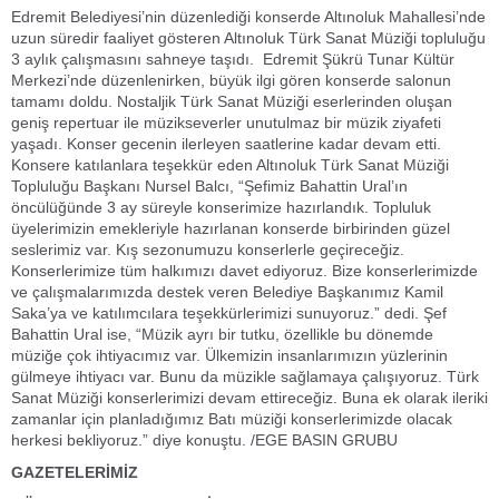
Edremit Belediyesi’nin düzenlediği konserde Altınoluk Mahallesi’nde
uzun süredir faaliyet gösteren Altınoluk Türk Sanat Müziği topluluğu
3 aylık çalışmasını sahneye taşıdı. Edremit Şükrü Tunar Kültür
Merkezi’nde düzenlenirken, büyük ilgi gören konserde salonun
tamamı doldu. Nostaljik Türk Sanat Müziği eserlerinden oluşan
geniş repertuar ile müzikseverler unutulmaz bir müzik ziyafeti
yaşadı. Konser gecenin ilerleyen saatlerine kadar devam etti.
Konsere katılanlara teşekkür eden Altınoluk Türk Sanat Müziği
Topluluğu Başkanı Nursel Balcı, “Şefimiz Bahattin Ural’ın
öncülüğünde 3 ay süreyle konserimize hazırlandık. Topluluk
üyelerimizin emekleriyle hazırlanan konserde birbirinden güzel
seslerimiz var. Kış sezonumuzu konserlerle geçireceğiz.
Konserlerimize tüm halkımızı davet ediyoruz. Bize konserlerimizde
ve çalışmalarımızda destek veren Belediye Başkanımız Kamil
Saka’ya ve katılımcılara teşekkürlerimizi sunuyoruz.” dedi. Şef
Bahattin Ural ise, “Müzik ayrı bir tutku, özellikle bu dönemde
müziğe çok ihtiyacımız var. Ülkemizin insanlarımızın yüzlerinin
gülmeye ihtiyacı var. Bunu da müzikle sağlamaya çalışıyoruz. Türk
Sanat Müziği konserlerimizi devam ettireceğiz. Buna ek olarak ileriki
zamanlar için planladığımız Batı müziği konserlerimizde olacak
herkesi bekliyoruz.” diye konuştu. /EGE BASIN GRUBU
GAZETELERİMİZ