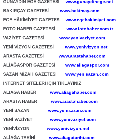
GÜNAYDIN EGE GAZETESİ
www.gunaydinege.net
BAKIRÇAY GAZETESİ
www.bakircay.com
EGE HÂKİMİYET GAZETESİ
www.egehakimiyet.com
FOTO HABER GAZETESİ
www.fotohaber.com.tr
VAZİYET GAZETESİ
www.yenivaziyet.com
YENİ VİZYON GAZETESİ
www.yenivizyon.net
ARASTA GAZETESİ
www.arastahaber.com
ALİAĞASPOR GAZETESİ
www.aliagaspor.com
SAZAN MİZAH GAZETESİ
www.yenisazan.com
İNTERNET SİTELERİ İÇİN TIKLAYINIZ
ALİAĞA HABER
www.aliagahaber.com
ARASTA HABER
www.arastahaber.com
YENİ SAZAN
www.yenisazan.com
YENİ VAZİYET
www.yenivaziyet.com
YENİVİZYON
www.yenivizyon.net
ALİAĞA TARİHİ
www.aliagatarihi.com