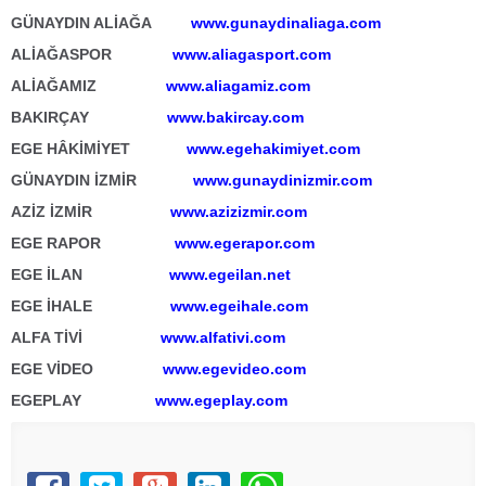
GÜNAYDIN ALİAĞA
www.gunaydinaliaga.com
ALİAĞASPOR
www.aliagasport.com
ALİAĞAMIZ
www.aliagamiz.com
BAKIRÇAY
www.bakircay.com
EGE HÂKİMİYET
www.egehakimiyet.com
GÜNAYDIN İZMİR
www.gunaydinizmir.com
AZİZ İZMİR
www.azizizmir.com
EGE RAPOR
www.egerapor.com
EGE İLAN
www.egeilan.net
EGE İHALE
www.egeihale.com
ALFA TİVİ
www.alfativi.com
EGE VİDEO
www.egevideo.com
EGEPLAY
www.egeplay.com